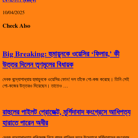
10/04/2025
Check Also
Big Breaking: হুমায়ুনকে ওয়েসির ‘ফিলার,’ কী
উত্তর দিলেন তৃণমূলের বিধায়ক
দেবক বন্দ্যোপাধ্যায় হুমায়ুনকে ওয়েসির ফোন! দল তাঁকে শো-কজ করেছে। তিনি সেই
শো-কজের উত্তরও দিয়েছেন। তাতেও …
রাহুলের পাইলট প্রোজেক্ট, মুর্শিদাবাদ কংগ্রেসে আধিপত্য
হারাতে পারেন অধীর
দেবক বন্দ্যোপাধ্যায় পশ্চিমবঙ্গ নিয়ে রাহুল গান্ধির নতুন উদ্যোগে মুর্শিদাবাদের কংগ্রেস