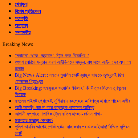
খেলাধুলা
বিশেষ প্রতিবেদন
সংস্কৃতি
অন্যান্য
সম্পাদকীয়
Breaking News
‘সনাতন’ থেকে ‘বহুতবাদ’, স্টান্স বদল বিজেপির ?
পঞ্চাশ পেরিয়ে সন্তান ধারণ আইভিএফে সম্ভব, বাধ সাধে আইন : ডঃ এস এম
রহমান
Big News Alert : মমতার মুসলিম ভোট ব্যাঙ্ক ভাঙতে তৃণমূলেই ছিপ
ফেললেন প্রিয়ঙ্কা
Big Breaking: হুমায়ুনকে ওয়েসির ‘ফিলার,’ কী উত্তর দিলেন তৃণমূলের
বিধায়ক
রাহুলের পাইলট প্রোজেক্ট, মুর্শিদাবাদ কংগ্রেসে আধিপত্য হারাতে পারেন অধীর
আমি আসছি! নাম না করে শুভেন্দুকে শাসালেন আনিসুর
আগামী সপ্তাহে শতাধিক ট্রেন বাতিল হাওড়া-বর্ধমান শাখায়
মহালয়ার মাহাত্ম্য কোথায়?
পুলিশ ডায়রির আগেই পোস্টমর্টেম! দাহ করার পর এফআইআর! বিস্মিত সুপ্রিম
কোর্ট