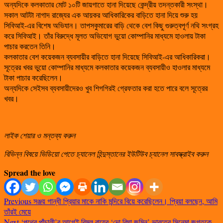
অন্যদিকে কলকাতার মোট ১০টি জায়গাতে হানা দিয়েছে কেন্দ্রীয় তদন্তকারী সংস্থা।
সকাল আটটা নাগাদ রাজ্যের এক আয়কর আধিকারিকের বাড়িতে হানা দিয়ে শুরু হয়
সিবিআই-এর বিশেষ অভিযান। তাপসকুমারের বাড়ি থেকে বেশ কিছু গুরুত্বপূর্ণ নথি সংগ্রহ
করে সিবিআই। তাঁর বিরুদ্ধে মূলত অভিযোগ ভুয়ো কোম্পানির মাধ্যমে হাওলায় টাকা
পাচার করতেন তিনি।
কলকাতার বেশ কয়েকজন ব্যবসায়ীর বাড়িতে হানা দিয়েছে সিবিআই-এর আধিকারিকরা।
সূত্রের খবর ভুয়ো কোম্পানির মাধ্যমে কলকাতার কয়েকজন ব্যবসায়ীও হাওলার মাধ্যমে
টাকা পাচার করেছিলেন।
অন্যদিকে সেইসব ব্যবসায়ীদেরও খুব শিগগিরই গ্রেফতার করা হতে পারে বলে সূত্রের
খবর।
লাইক শেয়ার ও মন্তব্য করুন
বিভিন্ন বিষয়ে ভিডিয়ো পেতে চ্যানেল হিন্দুস্তানের ইউটিউব চ্যানেল সাবস্ক্রাইব করুন
Spread the love
Previous
সঞ্জয় গান্ধী প্রিয়ার মাকে নাকি মন্দিরে বিয়ে করেছিলেন। প্রিয়া বলছেন, আমি
তাঁরই মেয়ে
Next
‘পথের পাঁচালী’র আগেই বিমল রায়ের ‘দো বিঘা জমিন’ ভারতের সিনেমা জগতকে