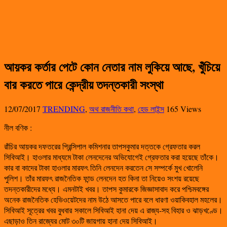
আয়কর কর্তার পেটে কোন নেতার নাম লুকিয়ে আছে, খুঁচিয়ে
বার করতে পারে কেন্দ্রীয় তদন্তকারী সংস্থা
12/07/2017
TRENDING
,
অথ রাজনীতি কথা
,
হেড লাইন্স
165 Views
নীল বণিক :
রাঁচির আয়কর দফতরের প্রিন্সিপাল কমিশনার তাপসকুমার দত্তকে গ্রেফতার করল
সিবিআই। হাওলার মাধ্যমে টাকা লেনদেনের অভিযোগেই গ্রেফতার করা হয়েছে তাঁকে।
কার বা কাদের টাকা হাওলার মারফৎ তিনি লেনদেন করতেন সে সম্পর্কে মুখ খোলেনি
পুলিশ। তাঁর মারফৎ রাজনৈতিক ফান্ড লেনদেন হত কিনা তা নিয়েও সংশয় রয়েছে
তদন্তকারীদের মধ্যে। এমনটাই খবর। তাপস কুমারকে জিজ্ঞাসাবাদ করে পশ্চিমবঙ্গের
অনেক রাজনৈতিক হেভিওয়েটদের নাম উঠে আসতে পারে বলে ধারণা ওয়াকিবহাল মহলের।
সিবিআই সূত্রের খবর বুধবার সকালে সিবিআই হানা দেয় এ রাজ্য-সহ বিহার ও ঝাড়খণ্ডে।
এছাড়াও তিন রাজ্যের মোট ৩০টি জায়গায় হানা দেয় সিবিআই।