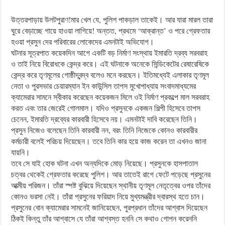
উত্তরপাড়ায় উলটপুরাণ!মার খেল যে, পুলিশ পাকড়াল তাকেই। আর যারা মারল তারা
ঘুরে বেড়াচ্ছে গায়ে হাওয়া লাগিয়ে! অন্তত, প্রথমে ‘আক্রান্ত’ ও পরে গ্রেফতার
হওয়া প্রসুন দের পরিবারের লোকেদের এমনটাই অভিযোগ।
ঘটনার সূত্রপাত কয়েকদিন আগে একটি বড় নির্মাণ সংস্থায় ইমারতি দ্রব্য সরবরাহ
ও তাই নিয়ে বিরোধকে কেন্দ্র করে। এই ঘটনাকে অনেকে সিন্ডিকেটের রেষারেষিকে
কেন্দ্র করে তৃণমূলের গোষ্ঠীদ্বন্দ্ব বলেও মনে করছেন। ইতিমধ্যেই এলাকার তৃণমূল
নেতা ও পুরসভার চেয়ারম্যান ইন কাউন্সিল তাপস মুখোপাধ্যায় সংবাদমাধ্যমের
ক্যামেরার সামনে স্বীকার করেছেন কয়েকজন মিলে ওই নির্মাণ প্রকল্পে মাল সরবরাহ
করত এবং তার জেরেই গোলমাল। যদিও প্রসুনকে একজন শিল্পী হিসেবে তাপস
চেনেন, ইমারতি দ্রব্যের কারবারী হিসেবে নয়। এমনটাই দাবি করেছেন তিনি।
প্রসুন নিজেও বলেছেন তিনি কারবারী নন, বরং তিনি নিজেকে কোনও কারবারীর
কর্মচারী বলেই পরিচয় দিয়েছেন। তবে তিনি কার হয়ে কাজ করেন তা এখনও জানা
যায়নি।
তবে সে যাই হোক ঘটনা এখন অন্যদিকে মোড় নিয়েছে। প্রসুনকে হাসপাতাল
চত্বর থেকেই গ্রেফতার করেছে পুলিশ। আর তাতেই রাগে ফেটে পড়েছে প্রসুনের
আত্মীয় পরিজন। তাঁরা স্পষ্ট বুঝিয়ে দিয়েছেন স্থানীয় তৃণমূল নেতৃত্বের ওপর তাঁদের
কোনও ভরসা নেই। তাঁরা প্রসুনের ফরিয়াদ নিয়ে মুখ্যমন্ত্রীর দ্বারস্থ হতে চান।
প্রসুনের বোন ক্যামেরার সামনেই জানিয়েছেন, পুরপ্রধান তাঁদের আশ্বাস দিয়েছেন
ঠিকই কিন্তু তাঁর আশ্বাসে যে তাঁরা আশ্বস্ত হননি সে কথাও গোপন করেননি