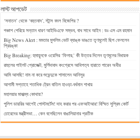
লাস্ট আপডেট
‘সনাতন’ থেকে ‘বহুতবাদ’, স্টান্স বদল বিজেপির ?
পঞ্চাশ পেরিয়ে সন্তান ধারণ আইভিএফে সম্ভব, বাধ সাধে আইন : ডঃ এস এম রহমান
Big News Alert : মমতার মুসলিম ভোট ব্যাঙ্ক ভাঙতে তৃণমূলেই ছিপ ফেললেন
প্রিয়ঙ্কা
Big Breaking: হুমায়ুনকে ওয়েসির ‘ফিলার,’ কী উত্তর দিলেন তৃণমূলের বিধায়ক
রাহুলের পাইলট প্রোজেক্ট, মুর্শিদাবাদ কংগ্রেসে আধিপত্য হারাতে পারেন অধীর
আমি আসছি! নাম না করে শুভেন্দুকে শাসালেন আনিসুর
আগামী সপ্তাহে শতাধিক ট্রেন বাতিল হাওড়া-বর্ধমান শাখায়
মহালয়ার মাহাত্ম্য কোথায়?
পুলিশ ডায়রির আগেই পোস্টমর্টেম! দাহ করার পর এফআইআর! বিস্মিত সুপ্রিম কোর্ট
চোরেদের মন্ত্রীসভা… কেন বলেছিলেন বাঙালিয়ানার প্রতীক