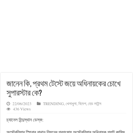
জানেন কি, প্রথম টেস্টে জয়ে অধিনায়কের চোখে
সুপারস্টার কে?
22/06/2023
TRENDING
,
খেলাধুলা
,
বিদেশ
,
হেড লাইন্স
436 Views
চ্যানেল হিন্দুস্থান ডেস্ক:
অস্ট্রেলিয়ার স্পিনার নাথান লিয়নের প্রশংসায় অস্ট্রেলিয়ার অধিনায়ক প্যাট কামিন্স