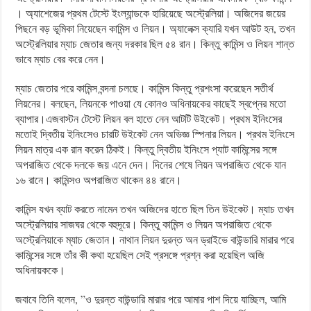
। অ্যাশেজের প্রথম টেস্টে ইংল্যান্ডকে হারিয়েছে অস্ট্রেলিয়া। অজিদের জয়ের
পিছনে বড় ভূমিকা নিয়েছেন কামিন্স ও লিয়ন। অ্যালেক্স ক্যারি যখন আউট হন, তখন
অস্ট্রেলিয়ার ম্যাচ জেতার জন্য দরকার ছিল ৫৪ রান। কিন্তু কামিন্স ও লিয়ন শান্ত
ভাবে ম্যাচ বের করে নেন।
ম্যাচ জেতার পরে কামিন্স বন্দনা চলছে। কামিন্স কিন্তু প্রশংসা করেছেন সতীর্থ
লিয়নের। বলছেন, লিয়নকে পাওয়া যে কোনও অধিনায়কের কাছেই স্বপ্নের মতো
ব্যাপার।এজবাস্টন টেস্টে লিয়ন বল হাতে নেন আটটি উইকেট। প্রথম ইনিংসের
মতোই দ্বিতীয় ইনিংসেও চারটি উইকেট নেন অভিজ্ঞ স্পিনার লিয়ন। প্রথম ইনিংসে
লিয়ন মাত্র এক রান করেন ঠিকই। কিন্তু দ্বিতীয় ইনিংসে প্যাট কামিন্সের সঙ্গে
অপরাজিত থেকে দলকে জয় এনে দেন। দিনের শেষে লিয়ন অপরাজিত থেকে যান
১৬ রানে। কামিন্সও অপরাজিত থাকেন ৪৪ রানে।
কামিন্স যখন ব্যাট করতে নামেন তখন অজিদের হাতে ছিল তিন উইকেট। ম্যাচ তখন
অস্ট্রেলিয়ার সাজঘর থেকে বহুদূরে। কিন্তু কামিন্স ও লিয়ন অপরাজিত থেকে
অস্ট্রেলিয়াকে ম্যাচ জেতান। নাথান লিয়ন দুরন্ত অন ড্রাইভে বাউন্ডারি মারার পরে
কামিন্সের সঙ্গে তাঁর কী কথা হয়েছিল সেই প্রসঙ্গে প্রশ্ন করা হয়েছিল অজি
অধিনায়ককে।
জবাবে তিনি বলেন, ”ও দুরন্ত বাউন্ডারি মারার পরে আমার পাশ দিয়ে যাচ্ছিল, আমি