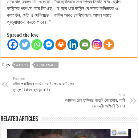
ওকে বলি দুরন্ত শট খেলেছো।”অস্ট্রেলিয়ার সংবাদপত্র সিডনি মর্নিং হেরাল্ড
কামিন্সের প্রশংসা করে লিখেছে, ”দু’বছর ধরে কামিন্স যে দলের অধিনায়ক ও
ক্যাপ্টেন, সেটা ও দেখিয়েছে। কামিন্স আরও দেখিয়েছেন, আসল সময়ে
প্রত্যাঘাতও করতে পারেন।”
Spread the love
Tags
#A2023
#ENGVSAUS
Previous
দলীয় প্রার্থীদের সমর্থন নয় ? ক্ষোভে ফাটালেন
তৃণমূল বিধায়ক হুমায়ুন কবির
Next
করমন্ডল রেল দুর্ঘটনার পয়েন্টে গোলযোগ, দাবি
রেলমন্ত্রী অশ্বিনী বৈষ্ণব
Related Articles