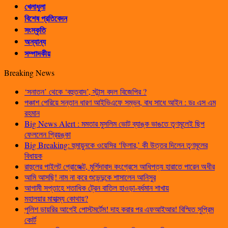
খেলাধুলা
বিশেষ প্রতিবেদন
সংস্কৃতি
অন্যান্য
সম্পাদকীয়
Breaking News
‘সনাতন’ থেকে ‘বহুতবাদ’, স্টান্স বদল বিজেপির ?
পঞ্চাশ পেরিয়ে সন্তান ধারণ আইভিএফে সম্ভব, বাধ সাধে আইন : ডঃ এস এম
রহমান
Big News Alert : মমতার মুসলিম ভোট ব্যাঙ্ক ভাঙতে তৃণমূলেই ছিপ
ফেললেন প্রিয়ঙ্কা
Big Breaking: হুমায়ুনকে ওয়েসির ‘ফিলার,’ কী উত্তর দিলেন তৃণমূলের
বিধায়ক
রাহুলের পাইলট প্রোজেক্ট, মুর্শিদাবাদ কংগ্রেসে আধিপত্য হারাতে পারেন অধীর
আমি আসছি! নাম না করে শুভেন্দুকে শাসালেন আনিসুর
আগামী সপ্তাহে শতাধিক ট্রেন বাতিল হাওড়া-বর্ধমান শাখায়
মহালয়ার মাহাত্ম্য কোথায়?
পুলিশ ডায়রির আগেই পোস্টমর্টেম! দাহ করার পর এফআইআর! বিস্মিত সুপ্রিম
কোর্ট