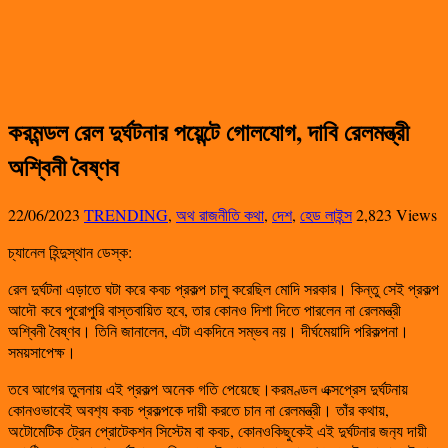
করমন্ডল রেল দুর্ঘটনার পয়েন্টে গোলযোগ, দাবি রেলমন্ত্রী
অশ্বিনী বৈষ্ণব
22/06/2023
TRENDING
,
অথ রাজনীতি কথা
,
দেশ
,
হেড লাইন্স
2,823 Views
চ্যানেল হিন্দুস্থান ডেস্ক:
রেল দুর্ঘটনা এড়াতে ঘটা করে কবচ প্রকল্প চালু করেছিল মোদি সরকার। কিন্তু সেই প্রকল্প
আদৌ কবে পুরোপুরি বাস্তবায়িত হবে, তার কোনও দিশা দিতে পারলেন না রেলমন্ত্রী
অশ্বিনী বৈষ্ণব। তিনি জানালেন, এটা একদিনে সম্ভব নয়। দীর্ঘমেয়াদি পরিকল্পনা।
সময়সাপেক্ষ।
তবে আগের তুলনায় এই প্রকল্প অনেক গতি পেয়েছে।করমণ্ডল এক্সপ্রেস দুর্ঘটনায়
কোনওভাবেই অবশ‌্য কবচ প্রকল্পকে দায়ী করতে চান না রেলমন্ত্রী। তাঁর কথায়,
অটোমেটিক ট্রেন প্রোটেকশন সিস্টেম বা কবচ, কোনওকিছুকেই এই দুর্ঘটনার জন‌্য দায়ী