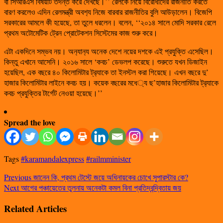
বা সিআরএস বিষয়টি তদন্ত করে দেখছে।’’ রেলকে নিয়ে বিরোধীদের রাজনীতি করতে
বারণ করলেও এদিন রেলমন্ত্রী অবশ‌্য নিজে বারবার রাজনীতির বুলি আউড়ালেন। বিজেপি
সরকারের আমলে কী হয়েছে, তা তুলে ধরলেন। বলেন, ‘‘২০১৪ সালে মোদি সরকার রেলে
প্রথম অটোমেটিক ট্রেন প্রোটেকশন সিস্টেমের কাজ শুরু করে।
এটা একদিনে সম্ভব নয়। অন‌্যান‌্য অনেক দেশে নয়ের দশকে এই প্রযুক্তি এসেছিল।
কিন্তু এখানে আসেনি। ২০১৬ সালে ‘কবচ’ ডেভলপ করেছে। শুরুতে যখন ডিজাইন
হয়েছিল, এক বছরে ৪০ কিলোমিটার ট্র‌্যাকে তা ইনস্টল করা গিয়েছে। এখন বছরে দু’
হাজার কিলোমিটার লাইনে কবচ হয়। কয়েক বছরের মধে‌্য ছ’হাজার কিলোমিটার ট্র‌্যাকে
কবচ প্রযুক্তির টার্গেট নেওয়া হয়েছে।’’
Spread the love
Tags
#karamandalexpress
#railmminister
Previous
জানেন কি, প্রথম টেস্টে জয়ে অধিনায়কের চোখে সুপারস্টার কে?
Next
আগের পঞ্চায়েতের তুলনায় অনেকটা কমল বিনা প্রতিদ্বন্দ্বিতায় জয়
Related Articles