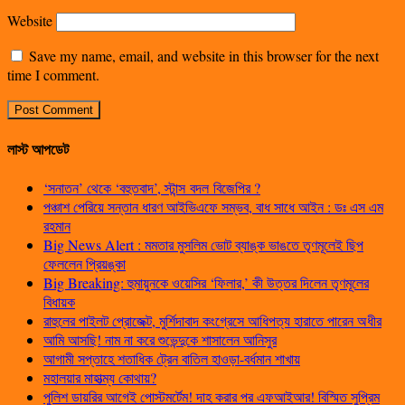
Website
Save my name, email, and website in this browser for the next
time I comment.
লাস্ট আপডেট
‘সনাতন’ থেকে ‘বহুতবাদ’, স্টান্স বদল বিজেপির ?
পঞ্চাশ পেরিয়ে সন্তান ধারণ আইভিএফে সম্ভব, বাধ সাধে আইন : ডঃ এস এম
রহমান
Big News Alert : মমতার মুসলিম ভোট ব্যাঙ্ক ভাঙতে তৃণমূলেই ছিপ
ফেললেন প্রিয়ঙ্কা
Big Breaking: হুমায়ুনকে ওয়েসির ‘ফিলার,’ কী উত্তর দিলেন তৃণমূলের
বিধায়ক
রাহুলের পাইলট প্রোজেক্ট, মুর্শিদাবাদ কংগ্রেসে আধিপত্য হারাতে পারেন অধীর
আমি আসছি! নাম না করে শুভেন্দুকে শাসালেন আনিসুর
আগামী সপ্তাহে শতাধিক ট্রেন বাতিল হাওড়া-বর্ধমান শাখায়
মহালয়ার মাহাত্ম্য কোথায়?
পুলিশ ডায়রির আগেই পোস্টমর্টেম! দাহ করার পর এফআইআর! বিস্মিত সুপ্রিম