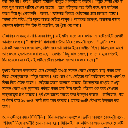
করা ঠিক নয়। কারণ, দুর্ঘটনা হয়েছিল পয়েন্টে গোলযোগের কারণে। পয়েন্ট সোজা সেট না
করে লুপ লাইনে পাঠিয়ে দেওয়া হয়েছে। তবে পরিষ্কার করে তিনি করমণ্ডল দুর্ঘটনার
কারণ নিয়ে মুখ খোলেননি। বলেন, ‘‘দুর্ঘটনার শিকড়ে পৌঁছনোর চেষ্টা চালানো হচ্ছে।
আমরা চাই সতি‌্যটা দ্রুত বাইরে বেরিয়ে আসুক। আমাদের উদ্দেশ‌্য, বাহানাগা বাজার
স্টেশনে দর্ঘটনার দিন ঠিক কী হয়েছিল, তা খুঁজে বের করা।
টেকনিক‌্যাল সমস‌্যা নাকি অন‌্য কিছু। এই ঘটনা যাতে আর কখনও না ঘটে সেইটা দেখাই
আমাদের লক্ষ‌্য।’’ পাশাপাশি বাহানাগা স্টেশন নিয়ে রেলমন্ত্রী বলেন, ‘‘দুর্ঘটনার পর
থেকেই তদন্তের জন‌্য সিগন‌্যালিং ব‌্যবস্থা সিবিআইয়ের অধীনে ছিল। দিনদুয়েক আগে
তা রেলকে হস্তান্তর করা হয়েছে। সেখানে কিছু কাজ চলছে। তা শেষ হয়ে গেলেই
দিনকয়েকের মধ্যেই ওই লাইনে ট্রেন চলাচল স্বাভাবিক হয়ে যাবে।’’
বুধবার বিকেলে কলকাতায় এসে রেলমন্ত্রী হাওড়া ময়দান থেকে মেট্রোয় চড়ে গঙ্গার তলা
দিয়ে এসপ্ল‌্যানেড পর্যন্ত আসেন। পরে রেল এবং মেট্রোর আধিকারিকদের সঙ্গে একাধিক
বিষয় নিয়ে বৈঠক করেন। মেট্রোর তরফে জানানো হয়েছে, ডিসেম্বরের মধ্যেই হাওড়া
ময়দান থেকে এসপ্ল‌্যানেড পর্যন্ত গঙ্গার তলা দিয়ে যাত্রী পরিষেবা শুরু করে দেওয়ার
লক্ষ‌্যমাত্রা রাখা হয়েছে। পূর্ব রেল তাদের আয়ের কথা উল্লেখ করেছে। জানিয়েছে, গত
অর্থবর্ষে তারা ১০,৬৮৪ কোটি টাকা আয় করেছে। তাদের ৬০টি স্টেশনের উন্নয়ন করা
হবে।
৩৮০ স্টেশনে বসবে সিসিটিভি।এদিন করমণ্ডল এক্সপ্রেস দুর্ঘটনা প্রসঙ্গে রেলমন্ত্রী বলেন,
‘‘বিষয়টি নিয়ে রাজনীতি যেন না করা হয়। সিবিআই এবং কমিশনার অফ রেলওয়ে সেফটি