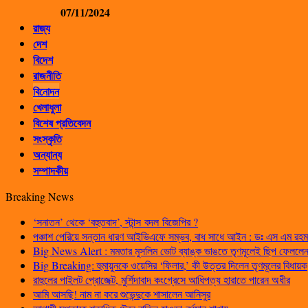
07/11/2024
রাজ্য
দেশ
বিদেশ
রাজনীতি
বিনোদন
খেলাধুলা
বিশেষ প্রতিবেদন
সংস্কৃতি
অন্যান্য
সম্পাদকীয়
Breaking News
‘সনাতন’ থেকে ‘বহুতবাদ’, স্টান্স বদল বিজেপির ?
পঞ্চাশ পেরিয়ে সন্তান ধারণ আইভিএফে সম্ভব, বাধ সাধে আইন : ডঃ এস এম রহম
Big News Alert : মমতার মুসলিম ভোট ব্যাঙ্ক ভাঙতে তৃণমূলেই ছিপ ফেললেন প
Big Breaking: হুমায়ুনকে ওয়েসির ‘ফিলার,’ কী উত্তর দিলেন তৃণমূলের বিধায়ক
রাহুলের পাইলট প্রোজেক্ট, মুর্শিদাবাদ কংগ্রেসে আধিপত্য হারাতে পারেন অধীর
আমি আসছি! নাম না করে শুভেন্দুকে শাসালেন আনিসুর