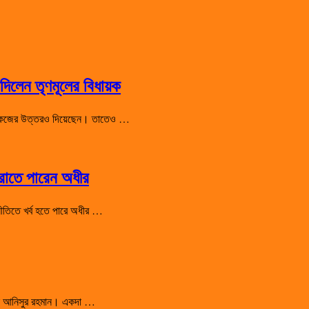
িলেন তৃণমূলের বিধায়ক
 শো-কজের উত্তরও দিয়েছেন। তাতেও …
হারাতে পারেন অধীর
রাজনীতিতে খর্ব হতে পারে অধীর …
সালেন আনিসুর রহমান। একদা …