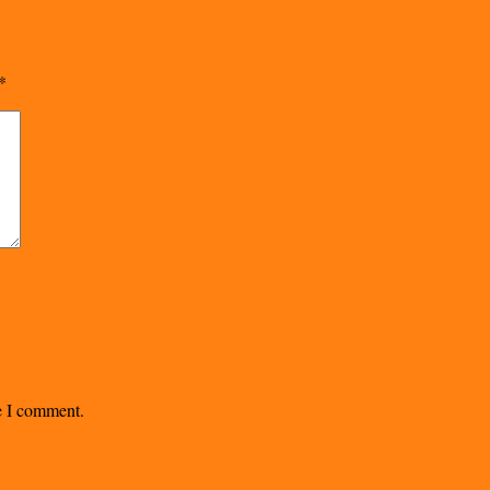
*
me I comment.