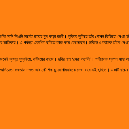
! সানি লিওনি মানেই রাতের ঘুম-কাড়া রমণী। লুকিয়ে লুকিয়ে তাঁর গোপন ভিডিয়ো দেখা! তাঁর
্রীদের তালিকায়। এ পর্যন্ত একাধিক ছবিতে কাজ করে ফেলেছেন। ছবিতে একঝলক তাঁকে দেখত
’জনেই ব্যস্ত মুম্বইয়ে, শুটিংয়ের কাজে। ছবির নাম ‘সেরা বাঙালি’। পরিচালক স্বপন সাহা 
প্রিয় অভিনেতা রজতাভ দত্ত আর কৌশিক বন্দ্যোপাধ্যায়কে দেখা যাবে এই ছবিতে। একটি নাচের 