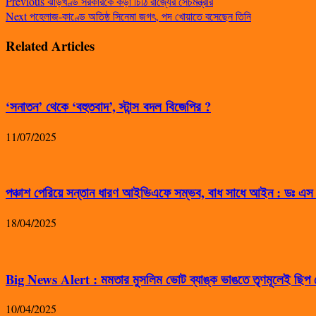
Previous
ঝাড়খণ্ড সরকারকে কড়া চিঠি রাজ্যের সেচমন্ত্রীর
Next
পহেলাজ-কাণ্ডে অতিষ্ঠ সিনেমা জগৎ, পদ খোয়াতে বসেছেন তিনি
Related Articles
‘সনাতন’ থেকে ‘বহুতবাদ’, স্টান্স বদল বিজেপির ?
11/07/2025
পঞ্চাশ পেরিয়ে সন্তান ধারণ আইভিএফে সম্ভব, বাধ সাধে আইন : ডঃ এ
18/04/2025
Big News Alert : মমতার মুসলিম ভোট ব্যাঙ্ক ভাঙতে তৃণমূলেই ছিপ ফ
10/04/2025