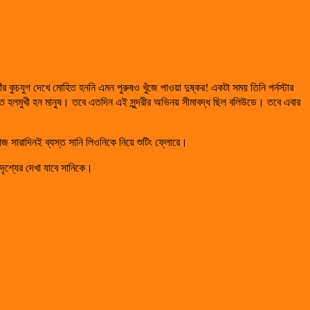
 কুচযুগ দেখে মোহিত হননি এমন পুরুষও খুঁজে পাওয়া দুষ্কর! একটা সময় তিনি পর্নস্টার
ে হলমুখী হন মানুষ। তবে এতদিন এই সুন্দরীর অভিনয় সীমাবদ্ধ ছিল বলিউডে। তবে এবার
আজ সারাদিনই ব্যস্ত সানি লিওনিকে নিয়ে শুটিং ফ্লোরে।
দৃশ্যের দেখা যাবে সানিকে।