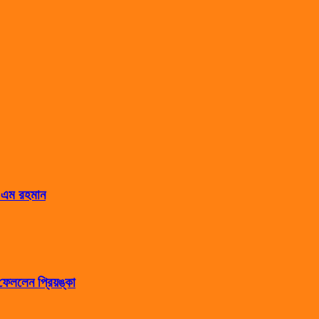
স এম রহমান
েললেন প্রিয়ঙ্কা