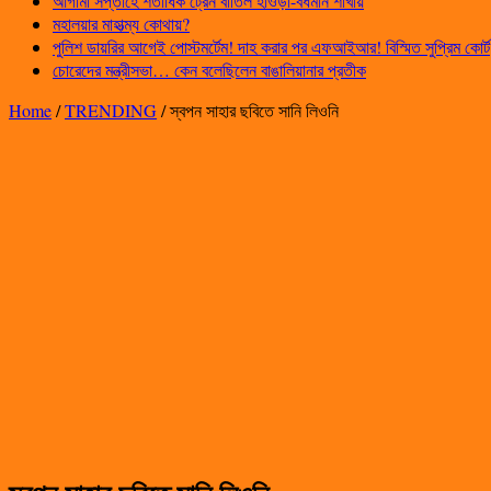
আগামী সপ্তাহে শতাধিক ট্রেন বাতিল হাওড়া-বর্ধমান শাখায়
মহালয়ার মাহাত্ম্য কোথায়?
পুলিশ ডায়রির আগেই পোস্টমর্টেম! দাহ করার পর এফআইআর! বিস্মিত সুপ্রিম কোর্ট
চোরেদের মন্ত্রীসভা… কেন বলেছিলেন বাঙালিয়ানার প্রতীক
Home
/
TRENDING
/
স্বপন সাহার ছবিতে সানি লিওনি