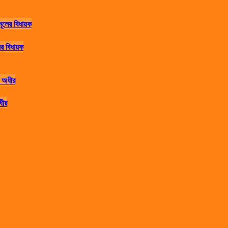
র বিধায়ক
ধীর