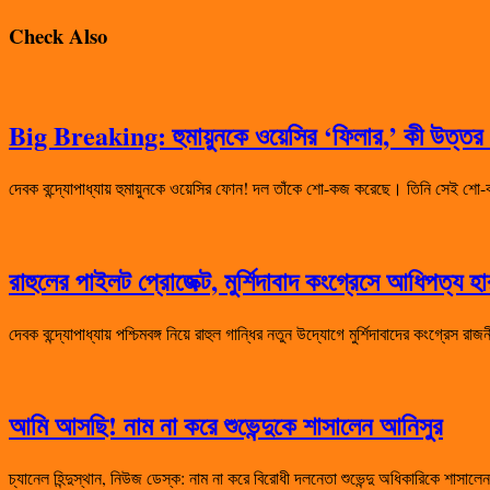
Check Also
Big Breaking: হুমায়ুনকে ওয়েসির ‘ফিলার,’ কী উত্তর দ
দেবক বন্দ্যোপাধ্যায় হুমায়ুনকে ওয়েসির ফোন! দল তাঁকে শো-কজ করেছে। তিনি সেই
রাহুলের পাইলট প্রোজেক্ট, মুর্শিদাবাদ কংগ্রেসে আধিপত্য 
দেবক বন্দ্যোপাধ্যায় পশ্চিমবঙ্গ নিয়ে রাহুল গান্ধির নতুন উদ্যোগে মুর্শিদাবাদের কংগ্রেস 
আমি আসছি! নাম না করে শুভেন্দুকে শাসালেন আনিসুর
চ্যানেল হিন্দুস্থান, নিউজ ডেস্ক: নাম না করে বিরোধী দলনেতা শুভেন্দু অধিকারিকে শা