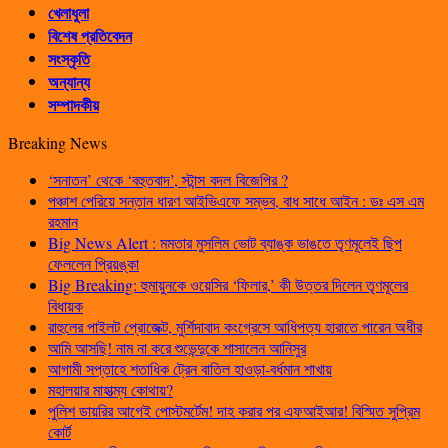
খেলাধুলা
বিশেষ প্রতিবেদন
সংস্কৃতি
অন্যান্য
সম্পাদকীয়
Breaking News
‘সনাতন’ থেকে ‘বহুতবাদ’, স্টান্স বদল বিজেপির ?
পঞ্চাশ পেরিয়ে সন্তান ধারণ আইভিএফে সম্ভব, বাধ সাধে আইন : ডঃ এস এম
রহমান
Big News Alert : মমতার মুসলিম ভোট ব্যাঙ্ক ভাঙতে তৃণমূলেই ছিপ
ফেললেন প্রিয়ঙ্কা
Big Breaking: হুমায়ুনকে ওয়েসির ‘ফিলার,’ কী উত্তর দিলেন তৃণমূলের
বিধায়ক
রাহুলের পাইলট প্রোজেক্ট, মুর্শিদাবাদ কংগ্রেসে আধিপত্য হারাতে পারেন অধীর
আমি আসছি! নাম না করে শুভেন্দুকে শাসালেন আনিসুর
আগামী সপ্তাহে শতাধিক ট্রেন বাতিল হাওড়া-বর্ধমান শাখায়
মহালয়ার মাহাত্ম্য কোথায়?
পুলিশ ডায়রির আগেই পোস্টমর্টেম! দাহ করার পর এফআইআর! বিস্মিত সুপ্রিম
কোর্ট