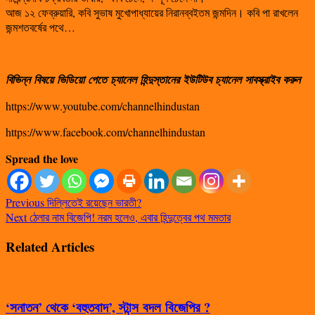
আজ ১২ ফেব্রুয়ারি, কবি সুভাষ মুখোপাধ্যায়ের নিরানব্বইতম জন্মদিন। কবি পা রাখলেন
জন্মশতবর্ষের পথে…
বিভিন্ন
বিষয়ে
ভিডিয়ো
পেতে
চ্যানেল
হিন্দুস্তানের
ইউটিউব
চ্যানেল
সাবস্ক্রাইব
করুন
https://www.youtube.com/channelhindustan
https://www.facebook.com/channelhindustan
Spread the love
Previous
দিল্লিতেই রয়েছেন ভারতী?
Next
ঠেলার নাম বিজেপি! নরম হলেও, এবার হিন্দুত্বের পথ মমতার
Related Articles
‘সনাতন’ থেকে ‘বহুতবাদ’, স্টান্স বদল বিজেপির ?