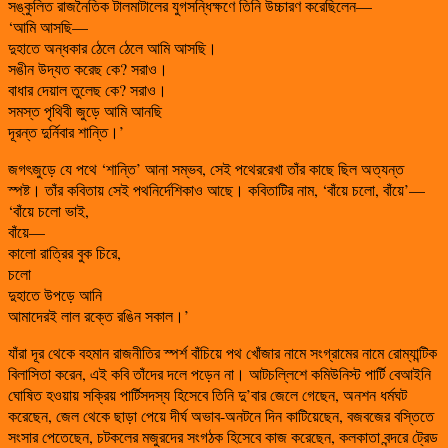
সঙ্কুলিত রাজনৈতিক টালমাটালের যুগসন্ধিক্ষণে তিনি উচ্চারণ করেছিলেন—
‘আমি আসছি—
দুহাতে অন্ধকার ঠেলে ঠেলে আমি আসছি।
সঙীন উদ্যত করেছ কে? সরাও।
বাধার দেয়াল তুলেছ কে? সরাও।
সমস্ত পৃথিবী জুড়ে আমি আনছি
দূরন্ত দুর্নিবার শান্তি।’
জগৎজুড়ে যে পথে ‘শান্তি’ আনা সম্ভব, সেই পথেররেখা তাঁর কাছে ছিল অত্যন্ত
স্পষ্ট। তাঁর কবিতায় সেই পথনির্দেশিকাও আছে। কবিতাটির নাম, ‘বাঁয়ে চলো, বাঁয়ে’—
‘বাঁয়ে চলো ভাই,
বাঁয়ে—
কালো রাত্রির বুক চিরে,
চলো
দুহাতে উপড়ে আনি
আমাদেরই লাল রক্তে রঙিন সকাল।’
যাঁরা দূর থেকে বহমান রাজনীতির স্পর্শ বাঁচিয়ে পথ খোঁজার নামে সংগ্রামের নামে রোম্যান্টিক
বিলাসিতা করেন, এই কবি তাঁদের দলে পড়েন না। আটচল্লিশে কমিউনিস্ট পার্টি বেআইনি
ঘোষিত হওয়ায় সক্রিয় পার্টিসদস্য হিসেবে তিনি দু’বার জেলে গেছেন, অনশন ধর্মঘট
করেছেন, জেল থেকে ছাড়া পেয়ে দীর্ঘ অভাব-অনটনে দিন কাটিয়েছেন, বজবজের বস্তিতে
সংসার পেতেছেন, চটকলের মজুরদের সংগঠক হিসেবে কাজ করেছেন, কলকাতা বন্দরে ট্রেড