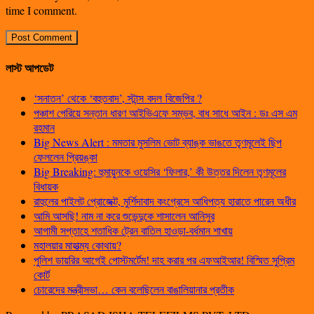
time I comment.
লাস্ট আপডেট
‘সনাতন’ থেকে ‘বহুতবাদ’, স্টান্স বদল বিজেপির ?
পঞ্চাশ পেরিয়ে সন্তান ধারণ আইভিএফে সম্ভব, বাধ সাধে আইন : ডঃ এস এম
রহমান
Big News Alert : মমতার মুসলিম ভোট ব্যাঙ্ক ভাঙতে তৃণমূলেই ছিপ
ফেললেন প্রিয়ঙ্কা
Big Breaking: হুমায়ুনকে ওয়েসির ‘ফিলার,’ কী উত্তর দিলেন তৃণমূলের
বিধায়ক
রাহুলের পাইলট প্রোজেক্ট, মুর্শিদাবাদ কংগ্রেসে আধিপত্য হারাতে পারেন অধীর
আমি আসছি! নাম না করে শুভেন্দুকে শাসালেন আনিসুর
আগামী সপ্তাহে শতাধিক ট্রেন বাতিল হাওড়া-বর্ধমান শাখায়
মহালয়ার মাহাত্ম্য কোথায়?
পুলিশ ডায়রির আগেই পোস্টমর্টেম! দাহ করার পর এফআইআর! বিস্মিত সুপ্রিম
কোর্ট
চোরেদের মন্ত্রীসভা… কেন বলেছিলেন বাঙালিয়ানার প্রতীক