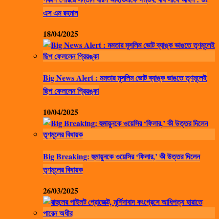
এস এম রহমান
18/04/2025
Big News Alert : মমতার মুসলিম ভোট ব্যাঙ্ক ভাঙতে তৃণমূলেই
ছিপ ফেললেন প্রিয়ঙ্কা
10/04/2025
Big Breaking: হুমায়ুনকে ওয়েসির ‘ফিলার,’ কী উত্তর দিলেন
তৃণমূলের বিধায়ক
26/03/2025