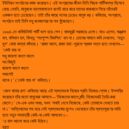
ইউনিয়ন সংগঠনের কাজ করেছেন। এই সংগ্রামের জীবন তিনি নিছক পার্টিসদস্য হিসেবে
বেছে নেননি, মানুষকে ভালোবাসতেন বলেই বারে বারে তাদের মাঝখানে গিয়ে তাঁদেরই
একজন হতে চেয়েছেন। তাই তাঁর কাছে দলের চেয়েও মানুষ বড়। কবিতায়, সংগ্রামে,
সংগঠনে তাই তিনি শুধু জনজাগরণের পথ খুঁজেছেন।
১৯৬৪-তে কমিউনিস্ট পার্টি ভাগ হয়ে গেল। বামফ্রন্ট সরকারে এলো। মাও এলেন, সন্ত্রাস
হল, বলিদান হল, কিন্তু ‘শতপুস্প বিকশিত’ হল না। চোখের সামনে কবি দেখলেন, ‘নতুন
যুগ’ বোবা কান্না কাঁদছে। ‘রাজা আসে, রাজা যায়’-পুরনো প্রবাদ সত্য হতে দেখলেন—
‘কেউ যায় না
শুধু জায়গা বদলে বদলে
সব কিছুই
জায়গা বদলে বদলে
সকলেই
থাকে।’ (‘কেউ যায় না’ কবিতা)।
‘জেল খানার গল্প’-কবিতায় আছে এই স্বপ্নভঙ্গে নিজের প্রতি নিজের শ্লেষ। উপলব্ধি
করেছেন তাঁর মতো মানুষেরা আসলে—‘নিজেদের জালে বন্দী; নিজেদেরই তৈরি-করা
জেলে।’ সে-এক এমন সময়, যখন ‘সবাই দেখে নিজেকে, কেউ তোমাকে দেখতে চায়
না।’ অস্তিবাদের পথ ধরে সেই স্বপ্নভঙ্গের যুগেও ভেবেছেন তাঁর স্বপ্নপূরণের সাথি
হতে নতুন সহযাত্রী কেউ-না-কেউ আসবেন।–
‘এ বাস আলো করে কেউ উঠবে।
হয়ত