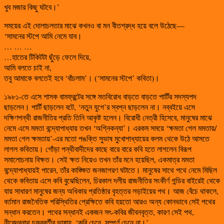
খুব মজার কিছু ঘটবে।’
সময়ের এই দোলাচলতার মাঝে কখনও বা মন বীতশ্রদ্ধ হয়ে বলে উঠেছে—
‘সামনের স্টপে আমি নেমে যাব।
… … …
…হাতের টিকিটটা ছুঁড়ে ফেলে দিয়ে,
আমি বলতে চাই না,
তবু আমাকে বলতেই হবে ‘বাঁচলাম’। (‘সামনের স্টপে’ কবিতা)।
১৯৮১-তে এসে শাসক বামফ্রন্টের সঙ্গে মতবিরোধ বাড়তে বাড়তে পার্টির সদস্যপদ
ছাড়লেন। পার্টি ছাড়লেন বটে, ‘নতুন যুগে’র স্বপ্ন ছাড়লেন না। নব্বইয়ে এসে
দক্ষিণপন্থী রাজনীতির প্রতি তিনি আকৃষ্ট হলেন। বিরোধী নেত্রী হিসেবে, মানুষের মাঝে
নেমে এসে মমতা বন্দ্যোপাধ্যায় তখন ‘অগ্নিকন্যা’। এরকম সময়ে ‘ক্ষমতা গেল মমতায়/
মমতা গেল ক্ষমতায়’-এর মতো পঙক্তি সুভাষ মুখোপাধ্যায়ের কলম থেকে উঠে আসতে
লাগল কবিতায়। গোঁড়া পন্থীবাদীদের কাছে বারে বারে কবি হতে লাগলেন বিরূপ
সমালোচনায় বিক্ষত। সেই ক্ষত নিয়েও তখন তাঁর মনে হয়েছিল, একমাত্র মমতা
বন্দ্যোপাধ্যায়ই পারেন, তাঁর কাঙ্ক্ষিত জনজাগরণ ঘটাতে। মানুষের সাথে পথে নেমে মিছিল
থেকে কবিতায় এসে কবি বুঝেছিলেন, চিরকাল দলীয় রাজনীতির সংকীর্ণ গন্ডির বাইরেই থেকে
যায় সাধারণ মানুষের জন্য অধিকার প্রতিষ্ঠার বৃহত্তর লড়াইয়ের পথ। আজ বেঁচে থাকলে,
বর্তমান রাজনৈতিক পরিস্থিতির প্রেক্ষিতে কবি হয়তো আরও অন্য কোনভাবে সেই পথের
সন্ধান করতেন। পথের সন্ধানই একজন সৎ-কবির জীবনবৃত্ত, কারণ সেই পথ,
নীরেন্দ্রনাথ চক্রবর্তীর ভাষায়, ‘কবি চেনে, সম্পূর্ণ চেনে না।’