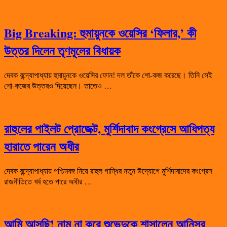
Big Breaking: হুমায়ুনকে ওয়েসির ‘ফিলার,’ কী
উত্তর দিলেন তৃণমূলের বিধায়ক
দেবক বন্দ্যোপাধ্যায় হুমায়ুনকে ওয়েসির ফোন! দল তাঁকে শো-কজ করেছে। তিনি সেই
শো-কজের উত্তরও দিয়েছেন। তাতেও …
রাহুলের পাইলট প্রোজেক্ট, মুর্শিদাবাদ কংগ্রেসে আধিপত্য
হারাতে পারেন অধীর
দেবক বন্দ্যোপাধ্যায় পশ্চিমবঙ্গ নিয়ে রাহুল গান্ধির নতুন উদ্যোগে মুর্শিদাবাদের কংগ্রেস
রাজনীতিতে খর্ব হতে পারে অধীর …
আমি আসছি! নাম না করে শুভেন্দুকে শাসালেন আনিসুর