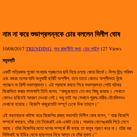
নাম না করে শুভাপ্রসন্নকে চোর বললেন দিলীপ ঘোষ
10/08/2017
TRENDING
,
অথ রাজনীতি কথা
,
হেড লাইন্স
127 Views
মধুমন্তী
একটি পত্রিকার পুজো সংখ্যার প্রচ্ছদের ছবি নিয়ে চলছে জোর বিতর্ক। বিশ্ব হিন্দু পরিষদ
এবং বজরং দলের দাবি অনুযায়ী ছবিটি অশ্লীল, তবে তাতে কোনও অশ্লীলতা খুঁজে
পাচ্ছেন না শিল্পী শুভাপ্রসন্ন। এই প্রসঙ্গে বলতে গিয়ে শুভাপ্রসন্ন গোটা ঘটনার
বিরোধিতা করার পাশাপাশি তিনি বলেন, “খাজুরহোতে তো কত কিছু রয়েছে। সেখানে
কোনও ছবিতেই আবরণ দেওয়া নেই। শুধু তাই নয় সেখানে পুরুষ-নারীর যৌনমিলনও
দেখানো হয়েছে। বিজেপি খাজুরহোটা সম্পূর্ণ ঢেকে দিক তাহলে।”
এই বক্তব্যকে কটাক্ষ করে বিজেপির রাজ্য সভাপতি দিলীপ ঘোষ বলেন, “ যারা বিজেপি
সম্পর্কে বলছেন, তাঁরা তো নিজেরাই এক-একটা চোর। সারদার কেলেঙ্কারি পিঠে লেগে
আছে। তাঁরা বিজেপির মতো দলের সম্পর্কে কী বলছে তা মানুষ গ্রহণ করে না। তাঁরা বরং
সিবিআই বা ইডির থেকে ছাড়পত্র নিয়ে আসুন যে তাঁরা মুক্ত।”