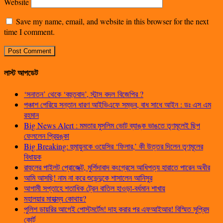
Website
Save my name, email, and website in this browser for the next
time I comment.
লাস্ট আপডেট
‘সনাতন’ থেকে ‘বহুতবাদ’, স্টান্স বদল বিজেপির ?
পঞ্চাশ পেরিয়ে সন্তান ধারণ আইভিএফে সম্ভব, বাধ সাধে আইন : ডঃ এস এম
রহমান
Big News Alert : মমতার মুসলিম ভোট ব্যাঙ্ক ভাঙতে তৃণমূলেই ছিপ
ফেললেন প্রিয়ঙ্কা
Big Breaking: হুমায়ুনকে ওয়েসির ‘ফিলার,’ কী উত্তর দিলেন তৃণমূলের
বিধায়ক
রাহুলের পাইলট প্রোজেক্ট, মুর্শিদাবাদ কংগ্রেসে আধিপত্য হারাতে পারেন অধীর
আমি আসছি! নাম না করে শুভেন্দুকে শাসালেন আনিসুর
আগামী সপ্তাহে শতাধিক ট্রেন বাতিল হাওড়া-বর্ধমান শাখায়
মহালয়ার মাহাত্ম্য কোথায়?
পুলিশ ডায়রির আগেই পোস্টমর্টেম! দাহ করার পর এফআইআর! বিস্মিত সুপ্রিম
কোর্ট