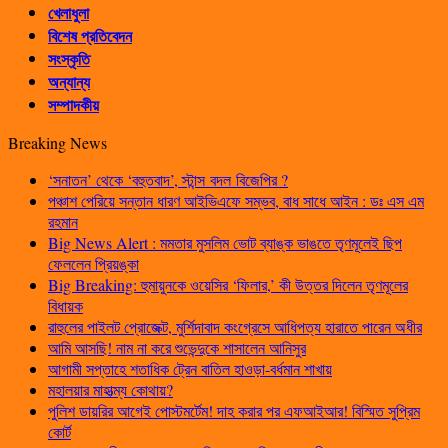
খেলাধুলা
বিশেষ প্রতিবেদন
সংস্কৃতি
অন্যান্য
সম্পাদকীয়
Breaking News
‘সনাতন’ থেকে ‘বহুতবাদ’, স্টান্স বদল বিজেপির ?
পঞ্চাশ পেরিয়ে সন্তান ধারণ আইভিএফে সম্ভব, বাধ সাধে আইন : ডঃ এস এম
রহমান
Big News Alert : মমতার মুসলিম ভোট ব্যাঙ্ক ভাঙতে তৃণমূলেই ছিপ
ফেললেন প্রিয়ঙ্কা
Big Breaking: হুমায়ুনকে ওয়েসির ‘ফিলার,’ কী উত্তর দিলেন তৃণমূলের
বিধায়ক
রাহুলের পাইলট প্রোজেক্ট, মুর্শিদাবাদ কংগ্রেসে আধিপত্য হারাতে পারেন অধীর
আমি আসছি! নাম না করে শুভেন্দুকে শাসালেন আনিসুর
আগামী সপ্তাহে শতাধিক ট্রেন বাতিল হাওড়া-বর্ধমান শাখায়
মহালয়ার মাহাত্ম্য কোথায়?
পুলিশ ডায়রির আগেই পোস্টমর্টেম! দাহ করার পর এফআইআর! বিস্মিত সুপ্রিম
কোর্ট