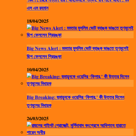
এস এম রহমান
18/04/2025
Big News Alert : মমতার মুসলিম ভোট ব্যাঙ্ক ভাঙতে তৃণমূলেই
ছিপ ফেললেন প্রিয়ঙ্কা
10/04/2025
Big Breaking: হুমায়ুনকে ওয়েসির ‘ফিলার,’ কী উত্তর দিলেন
তৃণমূলের বিধায়ক
26/03/2025