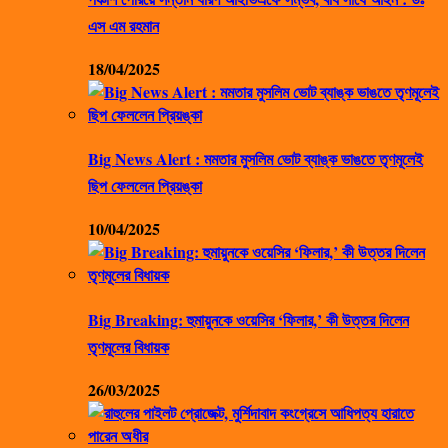
এস এম রহমান
18/04/2025
Big News Alert : মমতার মুসলিম ভোট ব্যাঙ্ক ভাঙতে তৃণমূলেই
ছিপ ফেললেন প্রিয়ঙ্কা
10/04/2025
Big Breaking: হুমায়ুনকে ওয়েসির ‘ফিলার,’ কী উত্তর দিলেন
তৃণমূলের বিধায়ক
26/03/2025