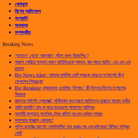
খেলাধুলা
বিশেষ প্রতিবেদন
সংস্কৃতি
অন্যান্য
সম্পাদকীয়
Breaking News
‘সনাতন’ থেকে ‘বহুতবাদ’, স্টান্স বদল বিজেপির ?
পঞ্চাশ পেরিয়ে সন্তান ধারণ আইভিএফে সম্ভব, বাধ সাধে আইন : ডঃ এস এম
রহমান
Big News Alert : মমতার মুসলিম ভোট ব্যাঙ্ক ভাঙতে তৃণমূলেই ছিপ
ফেললেন প্রিয়ঙ্কা
Big Breaking: হুমায়ুনকে ওয়েসির ‘ফিলার,’ কী উত্তর দিলেন তৃণমূলের
বিধায়ক
রাহুলের পাইলট প্রোজেক্ট, মুর্শিদাবাদ কংগ্রেসে আধিপত্য হারাতে পারেন অধীর
আমি আসছি! নাম না করে শুভেন্দুকে শাসালেন আনিসুর
আগামী সপ্তাহে শতাধিক ট্রেন বাতিল হাওড়া-বর্ধমান শাখায়
মহালয়ার মাহাত্ম্য কোথায়?
পুলিশ ডায়রির আগেই পোস্টমর্টেম! দাহ করার পর এফআইআর! বিস্মিত সুপ্রিম
কোর্ট