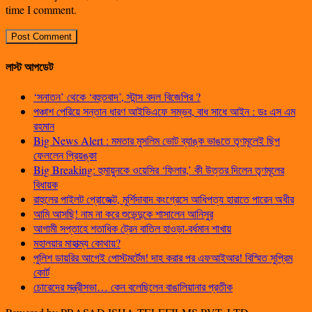
time I comment.
লাস্ট আপডেট
‘সনাতন’ থেকে ‘বহুতবাদ’, স্টান্স বদল বিজেপির ?
পঞ্চাশ পেরিয়ে সন্তান ধারণ আইভিএফে সম্ভব, বাধ সাধে আইন : ডঃ এস এম
রহমান
Big News Alert : মমতার মুসলিম ভোট ব্যাঙ্ক ভাঙতে তৃণমূলেই ছিপ
ফেললেন প্রিয়ঙ্কা
Big Breaking: হুমায়ুনকে ওয়েসির ‘ফিলার,’ কী উত্তর দিলেন তৃণমূলের
বিধায়ক
রাহুলের পাইলট প্রোজেক্ট, মুর্শিদাবাদ কংগ্রেসে আধিপত্য হারাতে পারেন অধীর
আমি আসছি! নাম না করে শুভেন্দুকে শাসালেন আনিসুর
আগামী সপ্তাহে শতাধিক ট্রেন বাতিল হাওড়া-বর্ধমান শাখায়
মহালয়ার মাহাত্ম্য কোথায়?
পুলিশ ডায়রির আগেই পোস্টমর্টেম! দাহ করার পর এফআইআর! বিস্মিত সুপ্রিম
কোর্ট
চোরেদের মন্ত্রীসভা… কেন বলেছিলেন বাঙালিয়ানার প্রতীক