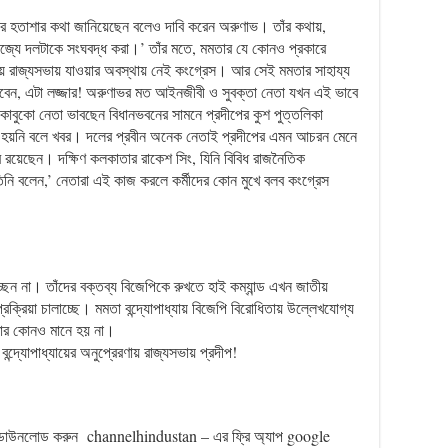
েদের হতাশার কথা জানিয়েছেন বলেও দাবি করেন অরুণাভ। তাঁর কথায়,
াজ্যে দলটাকে সংঘবদ্ধ করা।’ তাঁর মতে, মমতার যে কোনও প্রকারে
 রাজ্যসভায় যাওয়ার অবস্থায় নেই কংগ্রেস। আর সেই মমতার সাহায্য
যাবেন, এটা লজ্জার! অরুণাভর মত আইনজীবী ও সুবক্তা নেতা যখন এই ভাবে
বুকো নেতা ভাবছেন বিধানভবনের সামনে প্রদীপের কুশ পুত্তলিকা
্দ হয়নি বলে খবর। দলের প্রবীন অনেক নেতাই প্রদীপের এমন আচরন মেনে
ে রয়েছেন। দক্ষিণ কলকাতার রাকেশ সিং, যিনি বিবিধ রাজনৈতিক
তিনি বলেন,’ নেতারা এই কাজ করলে কর্মীদের কোন মুখে বলব কংগ্রেস
ছেন না। তাঁদের বক্তব্য বিজেপিকে রুখতে হাই কম্যান্ড এখন জাতীয়
রক্রিয়া চালাচ্ছে। মমতা বন্দ্যোপাধ্যায় বিজেপি বিরোধিতায় উল্লেখযোগ্য
তার কোনও মানে হয় না।
্দ্যোপাধ্যায়ের অনুপ্রেরণায় রাজ্যসভায় প্রদীপ!
ডাউনলোড করুন channelhindustan – এর ফ্রি অ্যাপ google