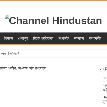
বিনোদন
খেলাধুলা
বিশেষ প্রতিবেদন
সংস্কৃতি
অন্যান্য
সম্পাদকীয়
্স বদল বিজেপির ?
জ্যসভায় প্রদীপ, আওয়াজ উঠল কংগ্রেসে
লাস
‘সন
পঞ্
আই
Big
তৃণ