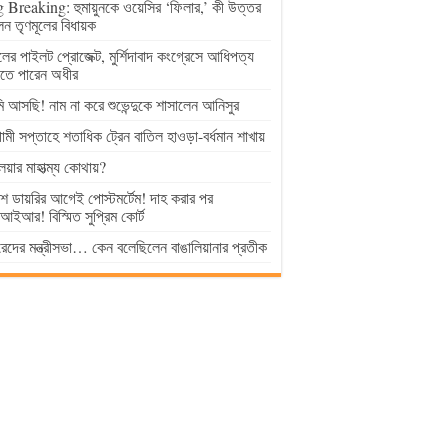
 Breaking: হুমায়ুনকে ওয়েসির ‘ফিলার,’ কী উত্তর
েন তৃণমূলের বিধায়ক
ুলের পাইলট প্রোজেক্ট, মুর্শিদাবাদ কংগ্রেসে আধিপত্য
াতে পারেন অধীর
 আসছি! নাম না করে শুভেন্দুকে শাসালেন আনিসুর
মী সপ্তাহে শতাধিক ট্রেন বাতিল হাওড়া-বর্ধমান শাখায়
লয়ার মাহাত্ম্য কোথায়?
িশ ডায়রির আগেই পোস্টমর্টেম! দাহ করার পর
ইআর! বিস্মিত সুপ্রিম কোর্ট
েদের মন্ত্রীসভা… কেন বলেছিলেন বাঙালিয়ানার প্রতীক