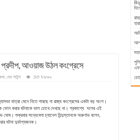
Big
দিল
রাহ
হার
আমি
আগা
মহা
পুল
য় প্রদীপ, আওয়াজ উঠল কংগ্রেসে
এফআ
চোর
কথা
,
হেড লাইন্স
205 Views
 রাজ্যাসভা যাত্রা মেনে নিতে পারছে না রাজ্য কংগ্রেসের একটা বড় অংশ।
াকে ফোন করার ঘটনাকে ভাল চোখে দেখছে না। প্রকাশ্যে দলের এই
ঘোষ। শুক্রবার সন্ধেবেলা চ্যানেল হিন্দুস্তানকে অরুণাভ বলেন,
ার ঘটনা দুর্ভাগ্যজনক।