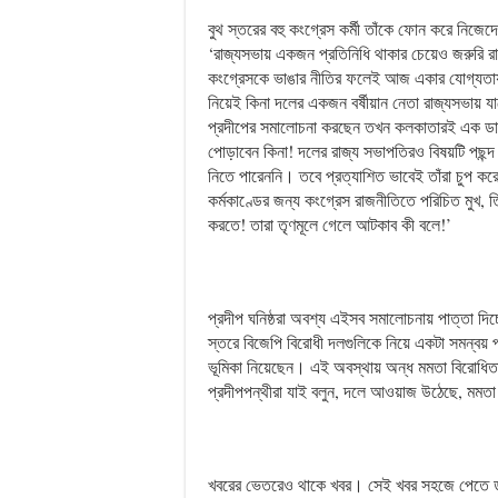
বুথ স্তরের বহু কংগ্রেস কর্মী তাঁকে ফোন করে নিজ
‘রাজ্যসভায় একজন প্রতিনিধি থাকার চেয়েও জরুরি র
কংগ্রেসকে ভাঙার নীতির ফলেই আজ একার যোগ্যতায়
নিয়েই কিনা দলের একজন বর্ষীয়ান নেতা রাজ্যসভায় 
প্রদীপের সমালোচনা করছেন তখন কলকাতারই এক ডাকা
পোড়াবেন কিনা! দলের রাজ্য সভাপতিরও বিষয়টি পছন
নিতে পারেননি। তবে প্রত্যাশিত ভাবেই তাঁরা চুপ কর
কর্মকাণ্ডের জন্য কংগ্রেস রাজনীতিতে পরিচিত মুখ, 
করতে! তারা তৃণমূলে গেলে আটকাব কী বলে!’
প্রদীপ ঘনিষ্ঠরা অবশ্য এইসব সমালোচনায় পাত্তা দিচ্
স্তরে বিজেপি বিরোধী দলগুলিকে নিয়ে একটা সমন্বয় প্
ভূমিকা নিয়েছেন। এই অবস্থায় অন্ধ মমতা বিরোধি
প্রদীপপন্থীরা যাই বলুন, দলে আওয়াজ উঠেছে, মমতা বন
খবরের ভেতরেও থাকে খবর। সেই খবর সহজে পেতে 