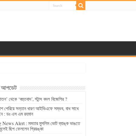
্ট আপডেট
াতন’ থেকে ‘বহুতবাদ’, স্টান্স বদল বিজেপির ?
চাশ পেরিয়ে সন্তান ধারণ আইভিএফে সম্ভব, বাধ সাধে
ন : ডঃ এস এম রহমান
 News Alert : মমতার মুসলিম ভোট ব্যাঙ্ক ভাঙতে
মূলেই ছিপ ফেললেন প্রিয়ঙ্কা