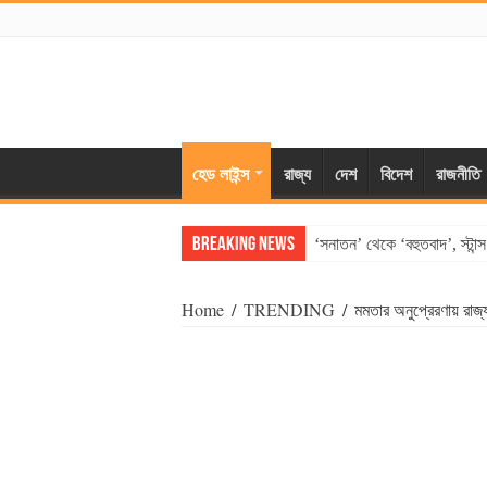
হেড লাইন্স
রাজ্য
দেশ
বিদেশ
রাজনীতি
Breaking News
‘সনাতন’ থেকে ‘বহুতবাদ’, স্টান
Home
/
TRENDING
/
মমতার অনুপ্রেরণায় রা