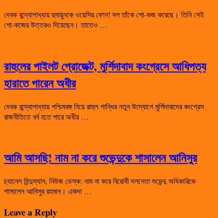
দেবক বন্দ্যোপাধ্যায় হুমায়ুনকে ওয়েসির ফোন! দল তাঁকে শো-কজ করেছে। তিনি সেই
শো-কজের উত্তরও দিয়েছেন। তাতেও …
রাহুলের পাইলট প্রোজেক্ট, মুর্শিদাবাদ কংগ্রেসে আধিপত্য
হারাতে পারেন অধীর
দেবক বন্দ্যোপাধ্যায় পশ্চিমবঙ্গ নিয়ে রাহুল গান্ধির নতুন উদ্যোগে মুর্শিদাবাদের কংগ্রেস
রাজনীতিতে খর্ব হতে পারে অধীর …
আমি আসছি! নাম না করে শুভেন্দুকে শাসালেন আনিসুর
চ্যানেল হিন্দুস্থান, নিউজ ডেস্ক: নাম না করে বিরোধী দলনেতা শুভেন্দু অধিকারিকে
শাসালেন আনিসুর রহমান। একদা …
Leave a Reply