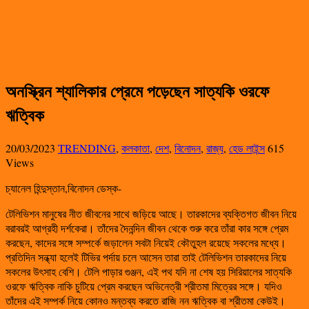
অনস্ক্রিন শ্যালিকার প্রেমে পড়েছেন সাত্যকি ওরফে
ঋত্বিক
20/03/2023
TRENDING
,
কলকাতা
,
দেশ
,
বিনোদন
,
রাজ্য
,
হেড লাইন্স
615
Views
চ্যানেল হিন্দুস্তান,বিনোদন ডেস্ক-
টেলিভিশন মানুষের নীত জীবনের সাথে জড়িয়ে আছে। তারকাদের ব্যক্তিগত জীবন নিয়ে
বরাবরই আগ্রহী দর্শকেরা। তাঁদের দৈনন্দিন জীবন থেকে শুরু করে তাঁরা কার সঙ্গে প্রেম
করছেন, কাদের সঙ্গে সম্পর্কে জড়ালেন সবটা নিয়েই কৌতুহল রয়েছে সকলের মধ্যে।
প্রতিদিন সন্ধ্যা হলেই টিভির পর্দায় চলে আসেন তারা তাই টেলিভিশন তারকাদের নিয়ে
সকলের উৎসাহ বেশি। টেলি পাড়ার গুঞ্জন, এই পথ যদি না শেষ হয় সিরিয়ালের সাত্যকি
ওরফে ঋত্বিক নাকি চুটিয়ে প্রেম করছেন অভিনেত্রী শ্রীতমা মিত্রের সঙ্গে। যদিও
তাঁদের এই সম্পর্ক নিয়ে কোনও মন্তব্য করতে রাজি নন ঋত্বিক বা শ্রীতমা কেউই।