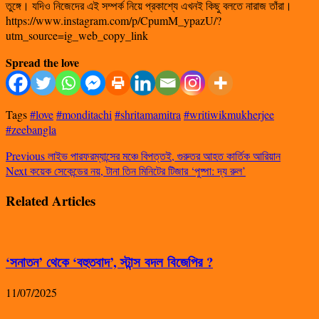
তুঙ্গে। যদিও নিজেদের এই সম্পর্ক নিয়ে প্রকাশ্যে এখনই কিছু বলতে নারাজ তাঁরা।
https://www.instagram.com/p/CpumM_ypazU/?
utm_source=ig_web_copy_link
Spread the love
Tags
#love
#monditachi
#shritamamitra
#writiwikmukherjee
#zeebangla
Previous
লাইভ পারফরম্যান্সের মঞ্চে বিপত্তই, গুরুতর আহত কার্তিক আরিয়ান
Next
কয়েক সেকেন্ডের নয়, টানা তিন মিনিটের টিজার ‘পুষ্পা: দ্য রুল’
Related Articles
‘সনাতন’ থেকে ‘বহুতবাদ’, স্টান্স বদল বিজেপির ?
11/07/2025