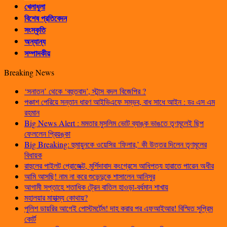
খেলাধুলা
বিশেষ প্রতিবেদন
সংস্কৃতি
অন্যান্য
সম্পাদকীয়
Breaking News
‘সনাতন’ থেকে ‘বহুতবাদ’, স্টান্স বদল বিজেপির ?
পঞ্চাশ পেরিয়ে সন্তান ধারণ আইভিএফে সম্ভব, বাধ সাধে আইন : ডঃ এস এম
রহমান
Big News Alert : মমতার মুসলিম ভোট ব্যাঙ্ক ভাঙতে তৃণমূলেই ছিপ
ফেললেন প্রিয়ঙ্কা
Big Breaking: হুমায়ুনকে ওয়েসির ‘ফিলার,’ কী উত্তর দিলেন তৃণমূলের
বিধায়ক
রাহুলের পাইলট প্রোজেক্ট, মুর্শিদাবাদ কংগ্রেসে আধিপত্য হারাতে পারেন অধীর
আমি আসছি! নাম না করে শুভেন্দুকে শাসালেন আনিসুর
আগামী সপ্তাহে শতাধিক ট্রেন বাতিল হাওড়া-বর্ধমান শাখায়
মহালয়ার মাহাত্ম্য কোথায়?
পুলিশ ডায়রির আগেই পোস্টমর্টেম! দাহ করার পর এফআইআর! বিস্মিত সুপ্রিম
কোর্ট