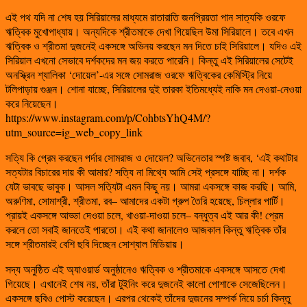
এই পথ যদি না শেষ হয় সিরিয়ালের মাধ্যমে রাতারাতি জনপ্রিয়তা পান সাত্যকি ওরফে
ঋত্বিক মুখোপাধ্যায়। অন্যদিকে শ্রীতমাকে দেখা গিয়েছিল উমা সিরিয়ালে। তবে এখন
ঋত্বিক ও শ্রীতমা দুজনেই একসঙ্গে অভিনয় করছেন মন দিতে চাই সিরিয়ালে। যদিও এই
সিরিয়াল এখনো সেভাবে দর্শকদের মন জয় করতে পারেনি। কিন্তু এই সিরিয়ালের সেটেই
অনস্ক্রিন শ্যালিকা ‘দোয়েল’-এর সঙ্গে সোমরাজ ওরফে ঋত্বিকের কেমিস্ট্রি নিয়ে
টলিপাড়ায় গুঞ্জন। শোনা যাচ্ছে, সিরিয়ালের দুই তারকা ইতিমধ্যেই নাকি মন দেওয়া-নেওয়া
করে নিয়েছেন।
https://www.instagram.com/p/CohbtsYhQ4M/?
utm_source=ig_web_copy_link
সত্যি কি প্রেম করছেন পর্দার সোমরাজ ও দোয়েল? অভিনেতার স্পষ্ট জবাব, ‘এই কথাটার
সত্যটার বিচারের দায় কী আমার? সত্যি না মিথ্যে আমি সেই প্রসঙ্গে যাচ্ছি না। দর্শক
যেটা ভাবছে ভাবুক। আসল সত্যিটা এমন কিছু নয়। আমরা একসঙ্গে কাজ করছি। আমি,
অরুণিমা, সোমাশ্রী, শ্রীতমা, রব– আমাদের একটা গ্রুপ তৈরি হয়েছে, চিল্লার পার্টি।
প্রায়ই একসঙ্গে আড্ডা দেওয়া চলে, খাওয়া-দাওয়া চলে– বন্ধুত্ব এই আর কী! প্রেম
করলে তো সবাই জানতেই পারতো। এই কথা জানালেও আজকাল কিন্তু ঋত্বিক তাঁর
সঙ্গে শ্রীতমারই বেশি ছবি দিচ্ছেন সোশ্যাল মিডিয়ায়।
সদ্য অনুষ্ঠিত এই অ্যাওয়ার্ড অনুষ্ঠানেও ঋত্বিক ও শ্রীতমাকে একসঙ্গে আসতে দেখা
গিয়েছে। এখানেই শেষ নয়, তাঁরা টুইনিং করে দুজনেই কালো পোশাকে সেজেছিলেন।
একসঙ্গে ছবিও পোস্ট করেছেন। এরপর থেকেই তাঁদের দুজনের সম্পর্ক নিয়ে চর্চা কিন্তু