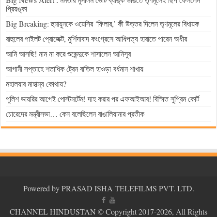
প্রিয়ঙ্কা
Big Breaking: হুমায়ুনকে ওয়েসির ‘ফিলার,’ কী উত্তর দিলেন তৃণমূলের বিধায়ক
রাহুলের পাইলট প্রোজেক্ট, মুর্শিদাবাদ কংগ্রেসে আধিপত্য হারাতে পারেন অধীর
আমি আসছি! নাম না করে শুভেন্দুকে শাসালেন আনিসুর
আগামী সপ্তাহে শতাধিক ট্রেন বাতিল হাওড়া-বর্ধমান শাখায়
মহালয়ার মাহাত্ম্য কোথায়?
পুলিশ ডায়রির আগেই পোস্টমর্টেম! দাহ করার পর এফআইআর! বিস্মিত সুপ্রিম কোর্ট
চোরেদের মন্ত্রীসভা… কেন বলেছিলেন বাঙালিয়ানার প্রতীক
Powered by PRASAD ISHA TELEFILMS PVT. LTD.
CHANNEL HINDUSTAN
© Copyright 2017-2026, All Rights