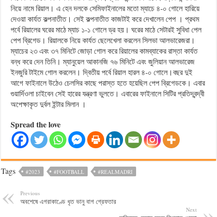
নিয়ে নামে রিয়াল। এ হেন দলকে সেমিফাইনালের মতো ম্যাচে ৪-০ গোলে হারিয়ে
দেওয়া কার্যত কল্পনাতীত। সেই কল্পনাতীত কাজটাই করে দেখালেন পেপ । প্রথম
পর্বে রিয়ালের ঘরের মাঠে ম্যাচ ১-১ গোলে ড্র হয়। ঘরের মাঠে সেটারই সুবিধা পেল
পেপ ব্রিগেড। রিয়ালকে নিয়ে কার্যত ছেলেখেলা করলেন সিলভা আলভারেজরা।
ম্যাচের ২৩ এবং ৩৭ মিনিটে জোড়া গোল করে রিয়ালের কামব্যাকের রাস্তা কার্যত
বন্ধ করে দেন তিনি। ম্যানুয়েল আকানজি ৭৬ মিনিটে এবং জুলিয়ান আলভারেজ
ইনজুরি টাইমে গোল করলেন। দ্বিতীয় পর্বে রিয়াল হারল ৪-০ গোলে।বছর দুই
আগে ফাইনালে উঠেও চেলসির কাছে পরাস্ত হতে হয়েছিল পেপ ব্রিগেডকে। এবার
গুয়ার্দিওলা চাইবেন সেই হারের যন্ত্রণা ভুলতে। এবারের ফাইনালে সিটির প্রতিদ্বন্দ্বী
অপেক্ষাকৃত দুর্বল ইন্টার মিলান ।
Spread the love
Tags
#2023
#FOOTBALL
#REALMADRI
Previous
অবশেষে এগরাকাণ্ডে ধৃত ভানু বাগ গ্রেফতার
Next