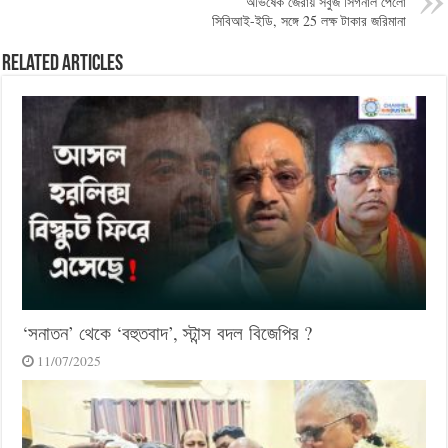
অভিষেক জেরায় সবুজ সিগনাল পেলো
সিবিআই-ইডি, সঙ্গে 25 লক্ষ টাকার জরিমানা
Related Articles
‘সনাতন’ থেকে ‘বহুতবাদ’, স্টান্স বদল বিজেপির ?
11/07/2025