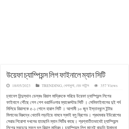
উয়েফা চ্যাম্পিয়ন্স লিগ ফাইনালে ম্যান সিটি
18/05/2023
TRENDING
,
খেলাধুলা
,
হেড লাইন্স
357 Views
চ্যানেল হিন্দুস্থান ডেস্কঃ রিয়াল মাদ্রিদকে সরিয়ে উয়েফা চ্যাম্পিয়ন্স লিগের
ফাইনালে পৌঁছে গেল পেপ গুয়ার্দিওলার ম্যাঞ্চেস্টার সিটি । সেমিফাইনালের দুই পর্ব
মিলিয়ে রিয়ালকে ৫-১ গোলে হারাল সিটি । আগামী ১০ জুন ইস্তানবুলে ইন্টার
মিলানের বিরুদ্ধে খেতাবি লড়াইয়ে নামবে স্কাই ব্লু ব্রিগেড। প্রথমবার ইউরোপের
সেরার শিরোপা দখলের হাতছানি ম্যান সিটির কাছে। প্রশ্নাতীতভাবেই চ্যাম্পিয়ন্স
লিগের সবচেয়ে সফল দল রিয়াল মাদ্রিদ। চ্যাম্পিয়ন্স লিগ মানেই বাড়তি উন্মাদনা