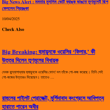
Big News Alert : মমতার মুসলিম ভোট ব্যাঙ্ক ভাঙতে তৃণমূলেই ছিপ
ফেললেন প্রিয়ঙ্কা
10/04/2025
Check Also
Big Breaking: হুমায়ুনকে ওয়েসির ‘ফিলার,’ কী
উত্তর দিলেন তৃণমূলের বিধায়ক
দেবক বন্দ্যোপাধ্যায় হুমায়ুনকে ওয়েসির ফোন! দল তাঁকে শো-কজ করেছে। তিনি সেই
শো-কজের উত্তরও দিয়েছেন। তাতেও …
রাহুলের পাইলট প্রোজেক্ট, মুর্শিদাবাদ কংগ্রেসে আধিপত্য
হারাতে পারেন অধীর