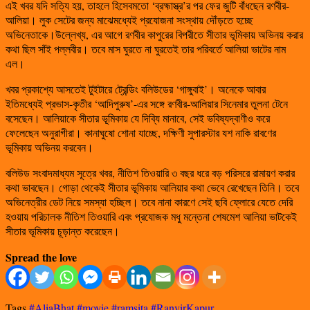
এই খবর যদি সত্যি হয়, তাহলে হিসেবমতো ‘ব্রহ্মাস্ত্র’র পর ফের জুটি বাঁধছেন রণবীর-
আলিয়া। লুক সেটের জন্য মাঝেমধ্যেই প্রযোজনা সংস্থায় দৌঁড়তে হচ্ছে
অভিনেতাকে।উল্লেখ্য, এর আগে রণবীর কাপুরের বিপরীতে সীতার ভূমিকায় অভিনয় করার
কথা ছিল সাঁই পল্লবীর। তবে মাস ঘুরতে না ঘুরতেই তার পরিবর্তে আলিয়া ভাটের নাম
এল।
খবর প্রকাশ্যে আসতেই টুইটারে ট্রেন্ডিং বলিউডের ‘গাঙ্গুবাই’। অনেকে আবার
ইতিমধ্যেই প্রভাস-কৃতীর ‘আদিপুরুষ’-এর সঙ্গে রণবীর-আলিয়ার সিনেমার তুলনা টেনে
বসেছেন। আলিয়াকে সীতার ভূমিকায় যে দিব্যি মানাবে, সেই ভবিষ্যদ্বাণীও করে
ফেলেছেন অনুরাগীরা। কানাঘুষো শোনা যাচ্ছে, দক্ষিণী সুপারস্টার যশ নাকি রাবণের
ভূমিকায় অভিনয় করবেন।
বলিউড সংবাদমাধ্যম সূত্রে খবর, নীতিশ তিওয়ারি ৩ বছর ধরে বড় পরিসরে রামায়ণ করার
কথা ভাবছেন। গোড়া থেকেই সীতার ভূমিকায় আলিয়ার কথা ভেবে রেখেছেন তিনি। তবে
অভিনেত্রীর ডেট নিয়ে সমস্যা হচ্ছিল। তবে নানা কারণে সেই ছবি ফ্লোরে যেতে দেরি
হওয়ায় পরিচালক নীতিশ তিওয়ারি এবং প্রযোজক মধু মন্তেনা শেষমেশ আলিয়া ভাটকেই
সীতার ভূমিকায় চূড়ান্ত করেছেন।
Spread the love
Tags
#AliaBhat
#movie
#ramsita
#RanvirKapur