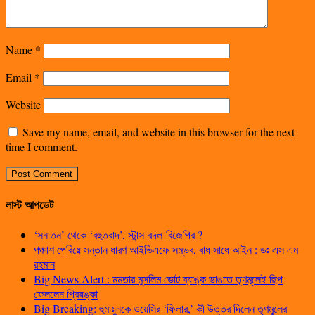
Name
*
Email
*
Website
Save my name, email, and website in this browser for the next
time I comment.
লাস্ট আপডেট
‘সনাতন’ থেকে ‘বহুতবাদ’, স্টান্স বদল বিজেপির ?
পঞ্চাশ পেরিয়ে সন্তান ধারণ আইভিএফে সম্ভব, বাধ সাধে আইন : ডঃ এস এম
রহমান
Big News Alert : মমতার মুসলিম ভোট ব্যাঙ্ক ভাঙতে তৃণমূলেই ছিপ
ফেললেন প্রিয়ঙ্কা
Big Breaking: হুমায়ুনকে ওয়েসির ‘ফিলার,’ কী উত্তর দিলেন তৃণমূলের