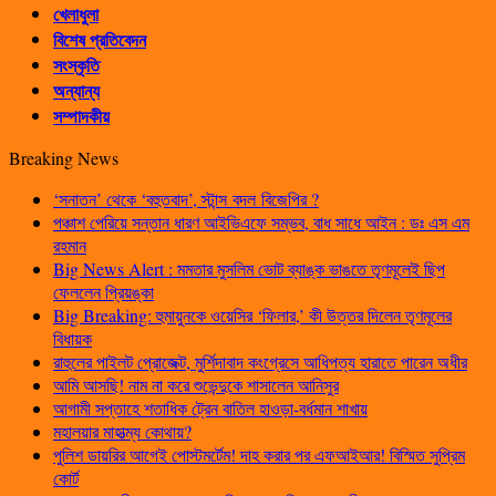
খেলাধুলা
বিশেষ প্রতিবেদন
সংস্কৃতি
অন্যান্য
সম্পাদকীয়
Breaking News
‘সনাতন’ থেকে ‘বহুতবাদ’, স্টান্স বদল বিজেপির ?
পঞ্চাশ পেরিয়ে সন্তান ধারণ আইভিএফে সম্ভব, বাধ সাধে আইন : ডঃ এস এম
রহমান
Big News Alert : মমতার মুসলিম ভোট ব্যাঙ্ক ভাঙতে তৃণমূলেই ছিপ
ফেললেন প্রিয়ঙ্কা
Big Breaking: হুমায়ুনকে ওয়েসির ‘ফিলার,’ কী উত্তর দিলেন তৃণমূলের
বিধায়ক
রাহুলের পাইলট প্রোজেক্ট, মুর্শিদাবাদ কংগ্রেসে আধিপত্য হারাতে পারেন অধীর
আমি আসছি! নাম না করে শুভেন্দুকে শাসালেন আনিসুর
আগামী সপ্তাহে শতাধিক ট্রেন বাতিল হাওড়া-বর্ধমান শাখায়
মহালয়ার মাহাত্ম্য কোথায়?
পুলিশ ডায়রির আগেই পোস্টমর্টেম! দাহ করার পর এফআইআর! বিস্মিত সুপ্রিম
কোর্ট