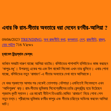
এবার কি রাম-সীতার অবতারে ধরা দেবেন রণবীর-আলিয়া ?
09/06/2023
TRENDING
,
অথ রাজনীতি কথা
,
কলকাতা
,
দেশ
,
রাজনীতি
,
রাজ্য
,
হেড লাইন্স
716 Views
চ্যানেল হিন্দুস্থান ডেস্ক:
বর্তমান সময়টা দারুণ যাচ্ছে আলিয়া ভাটের। বলিউডের পাশাপাশি হলিউডেও কাজ করছেন
‘কাপুর-বধূ’। উপরন্তু একের পর এক বিগ বাজেট সিনেমা এখন তার ঝুলিতে। এবার শোনা
যাচ্ছে, বলিউডের নতুন ‘রামায়ণ’-এ সীতার অবতারে দেখা যাবে আলিয়াকে।
যে খবর প্রকাশ্যে আসার পর থেকেই তোলপাড় নেটপাড়া।এমনিতেই সিনেমহলে এখন
‘আদিপুরুষ’ ঝড়। রাম-সীতার ভূমিকায় সিনেপ্রেমীদের চর্চার কেন্দ্রবিন্দু হয়ে উঠেছেন
প্রভাস-কৃতী স্যানন। এর মাঝেই নীতিশ তিওয়ারি ঘোষিত ‘রামায়ণ’ নিয়ে শোনা গেল
নতুন তথ্য। শ্রীরামের ভূমিকায় রণবীর কাপুর এবং সীতার চরিত্রে অভিনয় করবেন আলিয়া
ভাট।