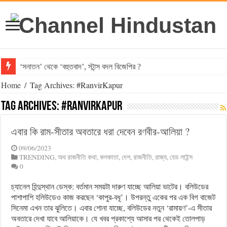
‘সনাতন’ থেকে ‘বহুতবাদ’, স্টান্স বদল বিজেপির ?
Home
/
Tag Archives: #RanvirKapur
Tag Archives:
#RanvirKapur
এবার কি রাম-সীতার অবতারে ধরা দেবেন রণবীর-আলিয়া ?
09/06/2023
TRENDING
,
অথ রাজনীতি কথা
,
কলকাতা
,
দেশ
,
রাজনীতি
,
রাজ্য
,
হেড লাইন্স
0
চ্যানেল হিন্দুস্থান ডেস্ক: বর্তমান সময়টা দারুণ যাচ্ছে আলিয়া ভাটের। বলিউডের
পাশাপাশি হলিউডেও কাজ করছেন ‘কাপুর-বধূ’। উপরন্তু একের পর এক বিগ বাজেট
সিনেমা এখন তার ঝুলিতে। এবার শোনা যাচ্ছে, বলিউডের নতুন ‘রামায়ণ’-এ সীতার
অবতারে দেখা যাবে আলিয়াকে। যে খবর প্রকাশ্যে আসার পর থেকেই তোলপাড়