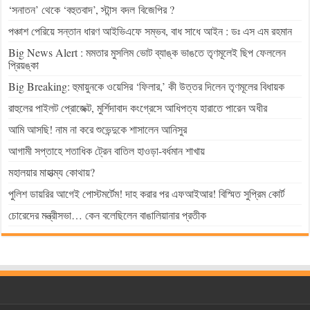
‘সনাতন’ থেকে ‘বহুতবাদ’, স্টান্স বদল বিজেপির ?
পঞ্চাশ পেরিয়ে সন্তান ধারণ আইভিএফে সম্ভব, বাধ সাধে আইন : ডঃ এস এম রহমান
Big News Alert : মমতার মুসলিম ভোট ব্যাঙ্ক ভাঙতে তৃণমূলেই ছিপ ফেললেন
প্রিয়ঙ্কা
Big Breaking: হুমায়ুনকে ওয়েসির ‘ফিলার,’ কী উত্তর দিলেন তৃণমূলের বিধায়ক
রাহুলের পাইলট প্রোজেক্ট, মুর্শিদাবাদ কংগ্রেসে আধিপত্য হারাতে পারেন অধীর
আমি আসছি! নাম না করে শুভেন্দুকে শাসালেন আনিসুর
আগামী সপ্তাহে শতাধিক ট্রেন বাতিল হাওড়া-বর্ধমান শাখায়
মহালয়ার মাহাত্ম্য কোথায়?
পুলিশ ডায়রির আগেই পোস্টমর্টেম! দাহ করার পর এফআইআর! বিস্মিত সুপ্রিম কোর্ট
চোরেদের মন্ত্রীসভা… কেন বলেছিলেন বাঙালিয়ানার প্রতীক