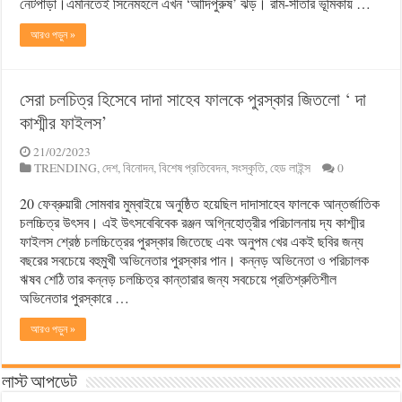
নেটপাড়া।এমনিতেই সিনেমহলে এখন ‘আদিপুরুষ’ ঝড়। রাম-সীতার ভূমিকায় …
আরও পড়ুন »
সেরা চলচিত্র হিসেবে দাদা সাহেব ফালকে পুরস্কার জিতলো ‘ দা
কাশ্মীর ফাইলস’
21/02/2023
TRENDING
,
দেশ
,
বিনোদন
,
বিশেষ প্রতিবেদন
,
সংস্কৃতি
,
হেড লাইন্স
0
20 ফেব্রুয়ারী সোমবার মুম্বাইয়ে অনুষ্ঠিত হয়েছিল দাদাসাহেব ফালকে আন্তর্জাতিক
চলচ্চিত্র উৎসব। এই উৎসবেবিবেক রঞ্জন অগ্নিহোত্রীর পরিচালনায় দ্য কাশ্মীর
ফাইলস শ্রেষ্ঠ চলচ্চিত্রের পুরস্কার জিতেছে এবং অনুপম খের একই ছবির জন্য
বছরের সবচেয়ে বহুমুখী অভিনেতার পুরস্কার পান। কন্নড় অভিনেতা ও পরিচালক
ঋষব শেঠি তার কন্নড় চলচ্চিত্র কান্তারার জন্য সবচেয়ে প্রতিশ্রুতিশীল
অভিনেতার পুরস্কারে …
আরও পড়ুন »
লাস্ট আপডেট