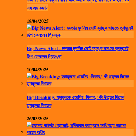
এস এম রহমান
18/04/2025
Big News Alert : মমতার মুসলিম ভোট ব্যাঙ্ক ভাঙতে তৃণমূলেই
ছিপ ফেললেন প্রিয়ঙ্কা
10/04/2025
Big Breaking: হুমায়ুনকে ওয়েসির ‘ফিলার,’ কী উত্তর দিলেন
তৃণমূলের বিধায়ক
26/03/2025