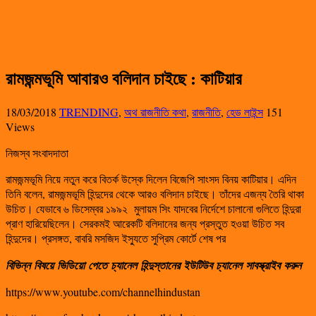
রামজন্মভূমি আবারও বলিদান চাইছে : কাটিয়ার
18/03/2018
TRENDING
,
অথ রাজনীতি কথা
,
রাজনীতি
,
হেড লাইন্স
151
Views
নিজস্ব সংবাদদাতা
রামজন্মভূমি নিয়ে নতুন করে বিতর্ক উস্কে দিলেন বিজেপি সাংসদ বিনয় কাটিয়ার। এদিন
তিনি বলেন, রামজন্মভূমি হিন্দুদের থেকে আরও বলিদান চাইছে। তাঁদের এজন্য তৈরি থাকা
উচিত। যেভাবে ৬ ডিসেম্বর ১৯৯২ মুলায়ম সিং যাদবের নির্দেশে চালানো গুলিতে হিন্দুরা
প্রাণ হারিয়েছিলেন। সেরকমই আরেকটি বলিদানের জন্য প্রস্তুত হওয়া উচিত সব
হিন্দুদের। প্রসঙ্গত, বাবরি মসজিদ ইস্যুতে সুপ্রিম কোর্টে শেষ পর
বিভিন্ন
বিষয়ে
ভিডিয়ো
পেতে
চ্যানেল
হিন্দুস্তানের
ইউটিউব
চ্যানেল
সাবস্ক্রাইব
করুন
https://www.youtube.com/channelhindustan