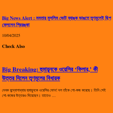
Big News Alert : মমতার মুসলিম ভোট ব্যাঙ্ক ভাঙতে তৃণমূলেই ছিপ
ফেললেন প্রিয়ঙ্কা
10/04/2025
Check Also
Big Breaking: হুমায়ুনকে ওয়েসির ‘ফিলার,’ কী
উত্তর দিলেন তৃণমূলের বিধায়ক
দেবক বন্দ্যোপাধ্যায় হুমায়ুনকে ওয়েসির ফোন! দল তাঁকে শো-কজ করেছে। তিনি সেই
শো-কজের উত্তরও দিয়েছেন। তাতেও …