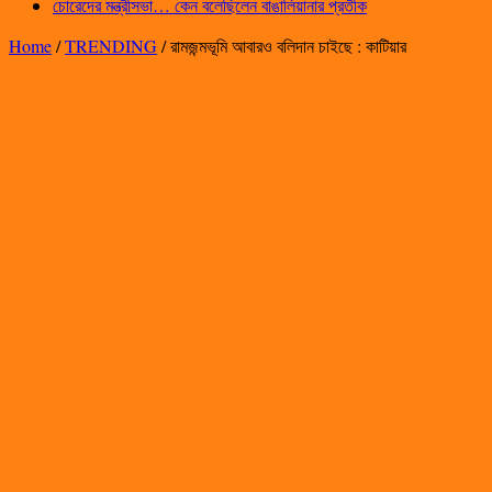
চোরেদের মন্ত্রীসভা… কেন বলেছিলেন বাঙালিয়ানার প্রতীক
Home
/
TRENDING
/
রামজন্মভূমি আবারও বলিদান চাইছে : কাটিয়ার