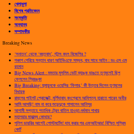
খেলাধুলা
বিশেষ প্রতিবেদন
সংস্কৃতি
অন্যান্য
সম্পাদকীয়
Breaking News
‘সনাতন’ থেকে ‘বহুতবাদ’, স্টান্স বদল বিজেপির ?
পঞ্চাশ পেরিয়ে সন্তান ধারণ আইভিএফে সম্ভব, বাধ সাধে আইন : ডঃ এস এম
রহমান
Big News Alert : মমতার মুসলিম ভোট ব্যাঙ্ক ভাঙতে তৃণমূলেই ছিপ
ফেললেন প্রিয়ঙ্কা
Big Breaking: হুমায়ুনকে ওয়েসির ‘ফিলার,’ কী উত্তর দিলেন তৃণমূলের
বিধায়ক
রাহুলের পাইলট প্রোজেক্ট, মুর্শিদাবাদ কংগ্রেসে আধিপত্য হারাতে পারেন অধীর
আমি আসছি! নাম না করে শুভেন্দুকে শাসালেন আনিসুর
আগামী সপ্তাহে শতাধিক ট্রেন বাতিল হাওড়া-বর্ধমান শাখায়
মহালয়ার মাহাত্ম্য কোথায়?
পুলিশ ডায়রির আগেই পোস্টমর্টেম! দাহ করার পর এফআইআর! বিস্মিত সুপ্রিম
কোর্ট