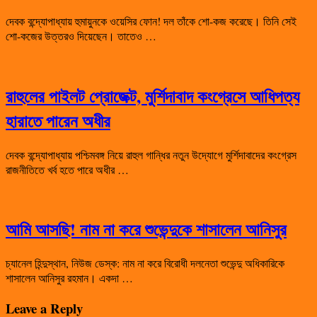
দেবক বন্দ্যোপাধ্যায় হুমায়ুনকে ওয়েসির ফোন! দল তাঁকে শো-কজ করেছে। তিনি সেই
শো-কজের উত্তরও দিয়েছেন। তাতেও …
রাহুলের পাইলট প্রোজেক্ট, মুর্শিদাবাদ কংগ্রেসে আধিপত্য
হারাতে পারেন অধীর
দেবক বন্দ্যোপাধ্যায় পশ্চিমবঙ্গ নিয়ে রাহুল গান্ধির নতুন উদ্যোগে মুর্শিদাবাদের কংগ্রেস
রাজনীতিতে খর্ব হতে পারে অধীর …
আমি আসছি! নাম না করে শুভেন্দুকে শাসালেন আনিসুর
চ্যানেল হিন্দুস্থান, নিউজ ডেস্ক: নাম না করে বিরোধী দলনেতা শুভেন্দু অধিকারিকে
শাসালেন আনিসুর রহমান। একদা …
Leave a Reply