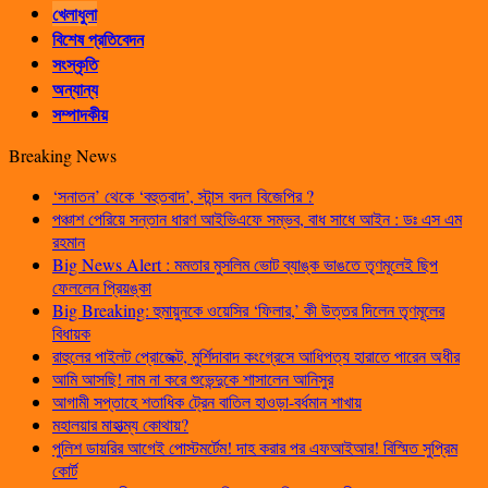
খেলাধুলা
বিশেষ প্রতিবেদন
সংস্কৃতি
অন্যান্য
সম্পাদকীয়
Breaking News
‘সনাতন’ থেকে ‘বহুতবাদ’, স্টান্স বদল বিজেপির ?
পঞ্চাশ পেরিয়ে সন্তান ধারণ আইভিএফে সম্ভব, বাধ সাধে আইন : ডঃ এস এম
রহমান
Big News Alert : মমতার মুসলিম ভোট ব্যাঙ্ক ভাঙতে তৃণমূলেই ছিপ
ফেললেন প্রিয়ঙ্কা
Big Breaking: হুমায়ুনকে ওয়েসির ‘ফিলার,’ কী উত্তর দিলেন তৃণমূলের
বিধায়ক
রাহুলের পাইলট প্রোজেক্ট, মুর্শিদাবাদ কংগ্রেসে আধিপত্য হারাতে পারেন অধীর
আমি আসছি! নাম না করে শুভেন্দুকে শাসালেন আনিসুর
আগামী সপ্তাহে শতাধিক ট্রেন বাতিল হাওড়া-বর্ধমান শাখায়
মহালয়ার মাহাত্ম্য কোথায়?
পুলিশ ডায়রির আগেই পোস্টমর্টেম! দাহ করার পর এফআইআর! বিস্মিত সুপ্রিম
কোর্ট