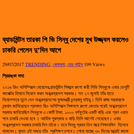
ব্যাডমিন্টন তারকা পি ভি সিন্ধু দেশের মুখ উজ্জ্বল করলেও
চাকরি পেলেন দু’দিন আগে
29/07/2017
TRENDING
,
খেলাধুলা
,
হেড লাইন্স
199 Views
প্রিয়াঙ্কা সাহা
২০১৬ রিও অলিম্পিক্সে মেয়েদের ব্য়াডমিন্টন সিঙ্গল্সে রুপো জয়ী পিভি সিন্ধুকে এবার ডেপুটি
কালেক্টর হিসাবে নিয়োগ করল অন্ধ্রপ্রদেশ সরকার। গত ২৭ জুলাই তাঁর হাতে
নিয়োগপত্র তুলে দেন অন্ধ্রপ্রদেশের মুখ্য়মন্ত্রী চন্দ্রবাবু নাইডু। তিনি রাজ্য় সরকারকে
ধন্য়বাদ জানিয়েছেন প্রসঙ্গত রিও অলিম্পিক্সে সিঙ্গলসে রুপো জেতার পরেই অন্ধ্রপ্রদেশ
সরকার জানিয়েছিল সিন্ধুকে ৩ কোটি টাকা, ১০০০ বর্গফুটের একটি বাড়ি এবং গ্রপ ওয়ান
পদে চাকরি দেওয়া হবে । আর্থিক পুরস্কার ও বাড়ি তিনি আগেই পেয়েছেন। এবার
অন্ধ্রপ্রদেশ সরকার চাকরি দিল তাঁকে। তবে সিন্ধু প্রথম তিন বছর শিক্ষানবিশ হিসেবে
থাকবেন। মূলত এই সময়ে তাঁর প্রশিক্ষণ চলবে। শোনা যাচ্ছে ৩০ দিনের মধ্য়েই কাজে