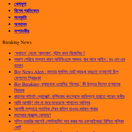
খেলাধুলা
বিশেষ প্রতিবেদন
সংস্কৃতি
অন্যান্য
সম্পাদকীয়
Breaking News
‘সনাতন’ থেকে ‘বহুতবাদ’, স্টান্স বদল বিজেপির ?
পঞ্চাশ পেরিয়ে সন্তান ধারণ আইভিএফে সম্ভব, বাধ সাধে আইন : ডঃ এস এম
রহমান
Big News Alert : মমতার মুসলিম ভোট ব্যাঙ্ক ভাঙতে তৃণমূলেই ছিপ
ফেললেন প্রিয়ঙ্কা
Big Breaking: হুমায়ুনকে ওয়েসির ‘ফিলার,’ কী উত্তর দিলেন তৃণমূলের
বিধায়ক
রাহুলের পাইলট প্রোজেক্ট, মুর্শিদাবাদ কংগ্রেসে আধিপত্য হারাতে পারেন অধীর
আমি আসছি! নাম না করে শুভেন্দুকে শাসালেন আনিসুর
আগামী সপ্তাহে শতাধিক ট্রেন বাতিল হাওড়া-বর্ধমান শাখায়
মহালয়ার মাহাত্ম্য কোথায়?
পুলিশ ডায়রির আগেই পোস্টমর্টেম! দাহ করার পর এফআইআর! বিস্মিত সুপ্রিম
কোর্ট