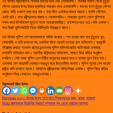
এই ঘটনার প্রতিবাদেই শনিবার বনধের ডাক দেয় এলাকাবাসী। শনিবার সকাল থেকে চুঁচুড়া
স্টেশন রোডের উপর টায়ার জ্বালিয়ে অবরোধ করে এলাকাবাসী। বনধের ফলে চুঁচুড়া স্টেশন
রোডে গাড়ি চলাচল বন্ধ হয়ে যায়। বন্ধ ছিল এলাকার মাছের আড়ত। হুগলি স্টেশনে
একই ছবি। বন্ধ রবীন্দ্রনগর বাজার ও দোকানপাটও। অবরোধ তুলতে গেলে পুলিশকে
লক্ষ্য করে ইটপাটকেল ছুড়তে থাকে অবরোধকারীরা। রণক্ষেত্র হয়ে ওঠে গোটা এলাকা।
পরে বিরাট পুলিশবাহিনী গিয়ে পরিস্থিতি নিয়ন্ত্রণে আনে।
এই ঘটনায় পুলিশ বেশ কয়েকজনকে আটক করেছে। গত কয়েক মাস ধরে চুঁচুড়ায় খুন,
বোমাবাজি ও গুলি চালানো সহ একাধিক ঘটনা বেড়েই চলেছে বলে অভিযোগ। দুষ্কৃতী
দৌরাত্ম্য রুখতে গতকাল রাত্রে চন্দননগর পুলিশ কমিশনারেটের অফিসাররা এলাকায়
তল্লাশি অভিযানে যান। স্থানীয় বাসিন্দাদের অভিযোগ, সামনে বিয়ে বাড়ির অনুষ্ঠান
চলছিল। সেই সময় পুলিশ এসে নিরীহ মানুষদের মারধর করে ও থানায় তুলে নিয়ে যায়।
এলাকায় বেশ কয়েকটি দোকানে ভাঙচুর করে উত্তেজিত জনতা। পুলিশ শূন্যে বেশ কয়েক
রাউন্ড গুলি চালাতে থাকে। আমাদের রবীন্দ্রনগর শান্তিপ্রিয় এলাকা। পুলিশ বিয়ে বাড়ির
অনুষ্ঠানে গিয়ে সেখানেও ভাঙচুর চালায়।
Spread the love
Previous
৩০০০ সালের মধ্যে গলে যাবে গ্রিনল্যন্ডের বরফ, বলছে গবেষণা
Next
রামলালকে বিজেপির সাধারণ সম্পাদক পদ থেকে সরালেন ভাগবত