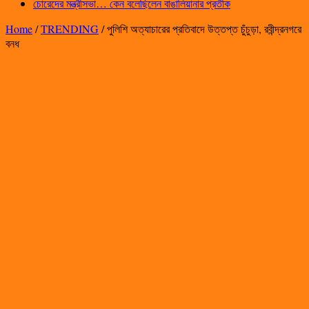
চোরেদের মন্ত্রীসভা… কেন বলেছিলেন বাঙালিয়ানার প্রতীক
Home
/
TRENDING
/
পুলিশি অত্যাচারের প্রতিবাদে উত্তপ্ত চুঁচুড়া, রবীন্দ্রনগরে
বনধ