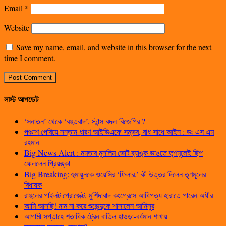
Email
*
Website
Save my name, email, and website in this browser for the next
time I comment.
লাস্ট আপডেট
‘সনাতন’ থেকে ‘বহুতবাদ’, স্টান্স বদল বিজেপির ?
পঞ্চাশ পেরিয়ে সন্তান ধারণ আইভিএফে সম্ভব, বাধ সাধে আইন : ডঃ এস এম
রহমান
Big News Alert : মমতার মুসলিম ভোট ব্যাঙ্ক ভাঙতে তৃণমূলেই ছিপ
ফেললেন প্রিয়ঙ্কা
Big Breaking: হুমায়ুনকে ওয়েসির ‘ফিলার,’ কী উত্তর দিলেন তৃণমূলের
বিধায়ক
রাহুলের পাইলট প্রোজেক্ট, মুর্শিদাবাদ কংগ্রেসে আধিপত্য হারাতে পারেন অধীর
আমি আসছি! নাম না করে শুভেন্দুকে শাসালেন আনিসুর
আগামী সপ্তাহে শতাধিক ট্রেন বাতিল হাওড়া-বর্ধমান শাখায়