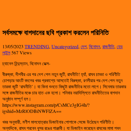
সর্বসমক্ষে বাগদানের ছবি প্রকাশ করলেন পরিনিতি
13/05/2023
TRENDING
,
Uncategorized
,
দেশ
,
বিনোদন
,
রাজনীতি
,
হেড
লাইন্স
567 Views
চ্যানেল হিন্দুস্তান, বিনোদন ডেক্স-
বীরুষ্কা, দীপবীর এর পর দেশ পেল নতুন জুটি, রাঘনীতি! হ্যাঁ, রাঘব চাড্ডা ও পরিণীতি
চোপড়ার আংটি বদলের খবর প্রকাশ্যে আসতেই বিরুষ্কা, রণলীয়ার পর দেশ পেল নতুন
তারকা জুটি ‘রাঘনীতি’। যা কিনা শুনতে কিছুটা রাজনীতির মতো লাগে। সিনেমার তারকার
সঙ্গে রাজনীতির মঞ্চে চার হাত এক হলো। শনিবার নয়াদিল্লিতে রাঘনীতিতের বাগদান
অনুষ্ঠান সম্পূর্ণ হল।
https://www.instagram.com/p/CsMCe3gIG4h/?
igshid=MzRlODBiNWFlZA==
খবর অনুযায়ী, মণীশ মালহোত্রার ডিজাইনার পোশাকে সেজে উঠেছেন পরিণীতি।
অন্যদিকে, রাঘব পরবেন ধূসর রঙের পাঞ্জাবী। যা ডিজাইন করেছেন রাঘবের মামা পবন