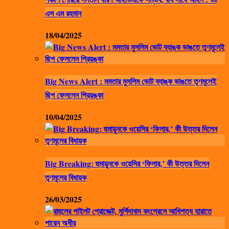
এস এম রহমান
18/04/2025
Big News Alert : মমতার মুসলিম ভোট ব্যাঙ্ক ভাঙতে তৃণমূলেই
ছিপ ফেললেন প্রিয়ঙ্কা
10/04/2025
Big Breaking: হুমায়ুনকে ওয়েসির ‘ফিলার,’ কী উত্তর দিলেন
তৃণমূলের বিধায়ক
26/03/2025