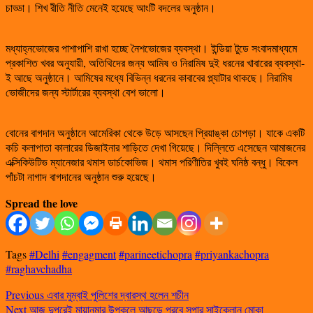
চাড্ডা। শিখ রীতি নীতি মেনেই হয়েছে আংটি বদলের অনুষ্ঠান।
মধ্যাহ্নভোজের পাশাপাশি রাখা হচ্ছে নৈশভোজের ব্যবস্থা। ইন্ডিয়া টুডে সংবাদমাধ্যমে
প্রকাশিত খবর অনুযায়ী, অতিথিদের জন্য আমিষ ও নিরামিষ দুই ধরনের খাবারের ব্যবস্থা-
ই আছে অনুষ্ঠানে। আমিষের মধ্যে বিভিন্ন ধরনের কাবাবের প্ল্যাটার থাকছে। নিরামিষ
ভোজীদের জন্য স্টার্টারের ব্যবস্থা বেশ ভালো।
বোনের বাগদান অনুষ্ঠানে আমেরিকা থেকে উড়ে আসছেন প্রিয়াঙ্কা চোপড়া। যাকে একটি
কচি কলাপাতা কালারের ডিজাইনার শাড়িতে দেখা গিয়েছে। দিল্লিতে এসেছেন আমাজনের
এক্সিকিউটিভ ম্যানেজার থমাস ডার্চকোভিজ। থমাস পরিণীতির খুবই ঘনিষ্ঠ বন্ধু। বিকেল
পাঁচটা নাগাদ বাগদানের অনুষ্ঠান শুরু হয়েছে।
Spread the love
Tags
#Delhi
#engagment
#parineetichopra
#priyankachopra
#raghavchadha
Previous
এবার মুম্বাই পুলিশের দ্বারস্থ হলেন শচীন
Next
আজ দুপুরেই মায়ানমার উপকুলে আছড়ে পরবে সুপার সাইক্লোন মোকা