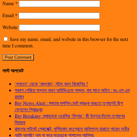
Name
*
Email
*
Website
Save my name, email, and website in this browser for the next
time I comment.
লাস্ট আপডেট
‘সনাতন’ থেকে ‘বহুতবাদ’, স্টান্স বদল বিজেপির ?
পঞ্চাশ পেরিয়ে সন্তান ধারণ আইভিএফে সম্ভব, বাধ সাধে আইন : ডঃ এস এম
রহমান
Big News Alert : মমতার মুসলিম ভোট ব্যাঙ্ক ভাঙতে তৃণমূলেই ছিপ
ফেললেন প্রিয়ঙ্কা
Big Breaking: হুমায়ুনকে ওয়েসির ‘ফিলার,’ কী উত্তর দিলেন তৃণমূলের
বিধায়ক
রাহুলের পাইলট প্রোজেক্ট, মুর্শিদাবাদ কংগ্রেসে আধিপত্য হারাতে পারেন অধীর
আমি আসছি! নাম না করে শুভেন্দুকে শাসালেন আনিসুর