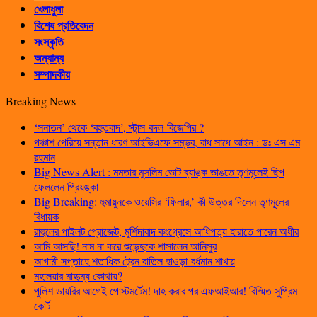
খেলাধুলা
বিশেষ প্রতিবেদন
সংস্কৃতি
অন্যান্য
সম্পাদকীয়
Breaking News
‘সনাতন’ থেকে ‘বহুতবাদ’, স্টান্স বদল বিজেপির ?
পঞ্চাশ পেরিয়ে সন্তান ধারণ আইভিএফে সম্ভব, বাধ সাধে আইন : ডঃ এস এম
রহমান
Big News Alert : মমতার মুসলিম ভোট ব্যাঙ্ক ভাঙতে তৃণমূলেই ছিপ
ফেললেন প্রিয়ঙ্কা
Big Breaking: হুমায়ুনকে ওয়েসির ‘ফিলার,’ কী উত্তর দিলেন তৃণমূলের
বিধায়ক
রাহুলের পাইলট প্রোজেক্ট, মুর্শিদাবাদ কংগ্রেসে আধিপত্য হারাতে পারেন অধীর
আমি আসছি! নাম না করে শুভেন্দুকে শাসালেন আনিসুর
আগামী সপ্তাহে শতাধিক ট্রেন বাতিল হাওড়া-বর্ধমান শাখায়
মহালয়ার মাহাত্ম্য কোথায়?
পুলিশ ডায়রির আগেই পোস্টমর্টেম! দাহ করার পর এফআইআর! বিস্মিত সুপ্রিম
কোর্ট