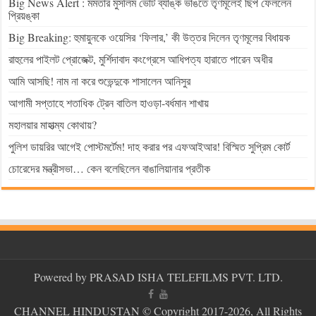
Big News Alert : মমতার মুসলিম ভোট ব্যাঙ্ক ভাঙতে তৃণমূলেই ছিপ ফেললেন
প্রিয়ঙ্কা
Big Breaking: হুমায়ুনকে ওয়েসির ‘ফিলার,’ কী উত্তর দিলেন তৃণমূলের বিধায়ক
রাহুলের পাইলট প্রোজেক্ট, মুর্শিদাবাদ কংগ্রেসে আধিপত্য হারাতে পারেন অধীর
আমি আসছি! নাম না করে শুভেন্দুকে শাসালেন আনিসুর
আগামী সপ্তাহে শতাধিক ট্রেন বাতিল হাওড়া-বর্ধমান শাখায়
মহালয়ার মাহাত্ম্য কোথায়?
পুলিশ ডায়রির আগেই পোস্টমর্টেম! দাহ করার পর এফআইআর! বিস্মিত সুপ্রিম কোর্ট
চোরেদের মন্ত্রীসভা… কেন বলেছিলেন বাঙালিয়ানার প্রতীক
Powered by PRASAD ISHA TELEFILMS PVT. LTD.
CHANNEL HINDUSTAN
© Copyright 2017-2026, All Rights