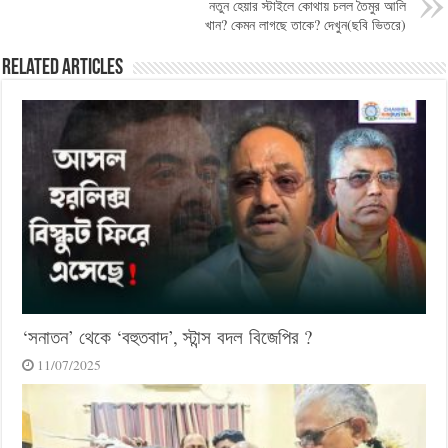
নতুন হেয়ার স্টাইলে কোথায় চলল তৈমুর আলি
খান? কেমন লাগছে তাকে? দেখুন(ছবি ভিতরে)
Related Articles
‘সনাতন’ থেকে ‘বহুতবাদ’, স্টান্স বদল বিজেপির ?
11/07/2025