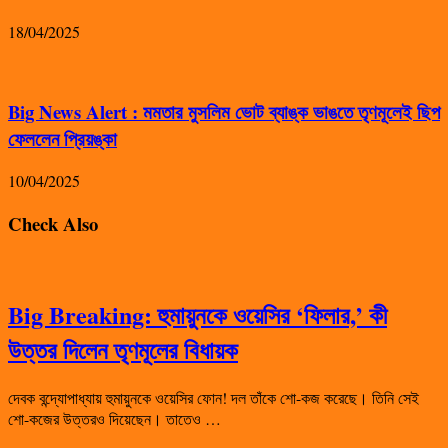
18/04/2025
Big News Alert : মমতার মুসলিম ভোট ব্যাঙ্ক ভাঙতে তৃণমূলেই ছিপ
ফেললেন প্রিয়ঙ্কা
10/04/2025
Check Also
Big Breaking: হুমায়ুনকে ওয়েসির ‘ফিলার,’ কী
উত্তর দিলেন তৃণমূলের বিধায়ক
দেবক বন্দ্যোপাধ্যায় হুমায়ুনকে ওয়েসির ফোন! দল তাঁকে শো-কজ করেছে। তিনি সেই
শো-কজের উত্তরও দিয়েছেন। তাতেও …