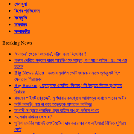
খেলাধুলা
বিশেষ প্রতিবেদন
সংস্কৃতি
অন্যান্য
সম্পাদকীয়
Breaking News
‘সনাতন’ থেকে ‘বহুতবাদ’, স্টান্স বদল বিজেপির ?
পঞ্চাশ পেরিয়ে সন্তান ধারণ আইভিএফে সম্ভব, বাধ সাধে আইন : ডঃ এস এম
রহমান
Big News Alert : মমতার মুসলিম ভোট ব্যাঙ্ক ভাঙতে তৃণমূলেই ছিপ
ফেললেন প্রিয়ঙ্কা
Big Breaking: হুমায়ুনকে ওয়েসির ‘ফিলার,’ কী উত্তর দিলেন তৃণমূলের
বিধায়ক
রাহুলের পাইলট প্রোজেক্ট, মুর্শিদাবাদ কংগ্রেসে আধিপত্য হারাতে পারেন অধীর
আমি আসছি! নাম না করে শুভেন্দুকে শাসালেন আনিসুর
আগামী সপ্তাহে শতাধিক ট্রেন বাতিল হাওড়া-বর্ধমান শাখায়
মহালয়ার মাহাত্ম্য কোথায়?
পুলিশ ডায়রির আগেই পোস্টমর্টেম! দাহ করার পর এফআইআর! বিস্মিত সুপ্রিম
কোর্ট