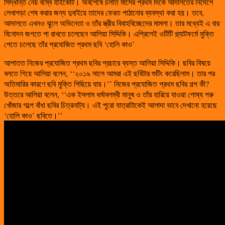
সিদ্ধান্ত নেয় বম্বে হাইকোর্ট। অবশেষে চলতি মাসের প্রথম দিকে আদালতের নির্দেশে
লেখাপড়া শেষ করার জন্য দুবাইয়ে তাদের ফেরত পাঠানোর ব্যবস্থা করা হয়। তবে,
আদালতে এখনও ঝুলে অভিনেতা ও তাঁর স্ত্রীর বিবাহবিচ্ছেদের মামলা। তার মধ্যেই এ বার
বিনোদন জগতে পা রাখতে চলেছেন আলিয়া সিদ্দিকি। এপ্রিলেই ওটিটি প্ল্যাটফর্মে মুক্তি
পেতে চলেছে তাঁর প্রযোজিত প্রথম ছবি ‘হোলি কাও’
আপাতত নিজের প্রযোজিত প্রথম ছবির প্রচারে ব্যস্ত আলিয়া সিদ্দিকি। ছবির বিষয়ে
বলতে গিয়ে আলিয়া বলেন, ‘‘২০১৯ সালে আমরা এই ছবিটার শুটিং করেছিলাম। তার পর
অতিমারির কারণে ছবি মুক্তি পিছিয়ে যায়।’’ নিজের প্রযোজিত প্রথম ছবির গল্প কী?
উত্তরে আলিয়া বলেন, ‘‘এক ইসলাম ধর্মাবলম্বী মানুষ ও তাঁর হারিয়ে যাওয়া পোষ্য গরু
খোঁজার গল্পে বাঁধা ছবির চিত্রনাট্য। এই পুরো যাত্রাটাকেই আলাদা ভাবে দেখানো হয়েছে
‘হোলি কাও’ ছবিতে।’’