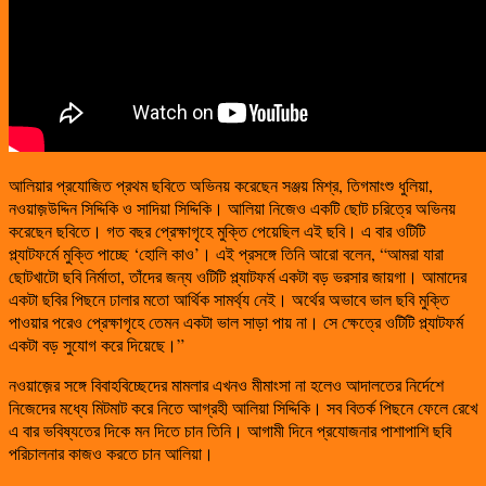
আলিয়ার প্রযোজিত প্রথম ছবিতে অভিনয় করেছেন সঞ্জয় মিশ্র, তিগমাংশু ধুলিয়া,
নওয়াজ়উদ্দিন সিদ্দিকি ও সাদিয়া সিদ্দিকি। আলিয়া নিজেও একটি ছোট চরিত্রে অভিনয়
করেছেন ছবিতে। গত বছর প্রেক্ষাগৃহে মুক্তি পেয়েছিল এই ছবি। এ বার ওটিটি
প্ল্যাটফর্মে মুক্তি পাচ্ছে ‘হোলি কাও’। এই প্রসঙ্গে তিনি আরো বলেন, “আমরা যারা
ছোটখাটো ছবি নির্মাতা, তাঁদের জন্য ওটিটি প্ল্যাটফর্ম একটা বড় ভরসার জায়গা। আমাদের
একটা ছবির পিছনে ঢালার মতো আর্থিক সামর্থ্য নেই। অর্থের অভাবে ভাল ছবি মুক্তি
পাওয়ার পরেও প্রেক্ষাগৃহে তেমন একটা ভাল সাড়া পায় না। সে ক্ষেত্রে ওটিটি প্ল্যাটফর্ম
একটা বড় সুযোগ করে দিয়েছে।”
নওয়াজ়ের সঙ্গে বিবাহবিচ্ছেদের মামলার এখনও মীমাংসা না হলেও আদালতের নির্দেশে
নিজেদের মধ্যে মিটমাট করে নিতে আগ্রহী আলিয়া সিদ্দিকি। সব বিতর্ক পিছনে ফেলে রেখে
এ বার ভবিষ্যতের দিকে মন দিতে চান তিনি। আগামী দিনে প্রযোজনার পাশাপাশি ছবি
পরিচালনার কাজও করতে চান আলিয়া।