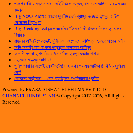
পঞ্চাশ পেরিয়ে সন্তান ধারণ আইভিএফে সম্ভব, বাধ সাধে আইন : ডঃ এস এম
রহমান
Big News Alert : মমতার মুসলিম ভোট ব্যাঙ্ক ভাঙতে তৃণমূলেই ছিপ
ফেললেন প্রিয়ঙ্কা
Big Breaking: হুমায়ুনকে ওয়েসির ‘ফিলার,’ কী উত্তর দিলেন তৃণমূলের
বিধায়ক
রাহুলের পাইলট প্রোজেক্ট, মুর্শিদাবাদ কংগ্রেসে আধিপত্য হারাতে পারেন অধীর
আমি আসছি! নাম না করে শুভেন্দুকে শাসালেন আনিসুর
আগামী সপ্তাহে শতাধিক ট্রেন বাতিল হাওড়া-বর্ধমান শাখায়
মহালয়ার মাহাত্ম্য কোথায়?
পুলিশ ডায়রির আগেই পোস্টমর্টেম! দাহ করার পর এফআইআর! বিস্মিত সুপ্রিম
কোর্ট
চোরেদের মন্ত্রীসভা… কেন বলেছিলেন বাঙালিয়ানার প্রতীক
Powered by PRASAD ISHA TELEFILMS PVT. LTD.
CHANNEL HINDUSTAN
© Copyright 2017-2026, All Rights
Reserved.