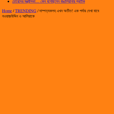
চোরেদের মন্ত্রীসভা… কেন বলেছিলেন বাঙালিয়ানার প্রতীক
Home
/
TRENDING
/
দাম্পত্যকলহ এখন অতীত! এক পর্দায় দেখা যাবে
নওয়াজ়উদ্দিন ও আলিয়াকে