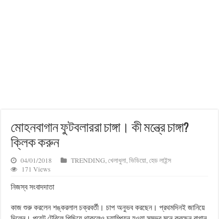
মোহনবাগান ফুটবলাররা চাঙ্গা। কী মন্ত্রে চাঙ্গা?‌
ক্লিক করুন
04/01/2018
TRENDING
,
খেলাধুলা
,
ভিডিয়ো
,
হেড লাইন্স
171 Views
নিজস্ব সংবাদদাতা
কাজ শুরু করলেন শঙ্করলাল চক্রবর্তী। চাপ অনুভব করছেন। প্রথমদিনই জানিয়ে
দি‍লেন। পয়েন্ট টেবিলে পিছিয়ে থাকলেও চ্যাম্পিয়ন হওয়া সম্ভব মনে করছেন বাগান