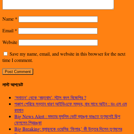
Name
*
Email
*
Website
Save my name, email, and website in this browser for the next
time I comment.
লাস্ট আপডেট
‘সনাতন’ থেকে ‘বহুতবাদ’, স্টান্স বদল বিজেপির ?
পঞ্চাশ পেরিয়ে সন্তান ধারণ আইভিএফে সম্ভব, বাধ সাধে আইন : ডঃ এস এম
রহমান
Big News Alert : মমতার মুসলিম ভোট ব্যাঙ্ক ভাঙতে তৃণমূলেই ছিপ
ফেললেন প্রিয়ঙ্কা
Big Breaking: হুমায়ুনকে ওয়েসির ‘ফিলার,’ কী উত্তর দিলেন তৃণমূলের