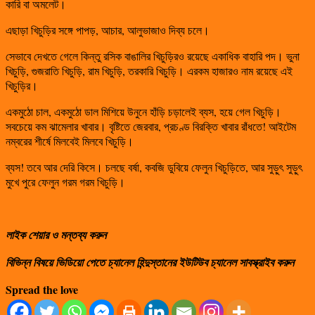
কারি বা অমলেট।
এছাড়া খিচুড়ির সঙ্গে পাপড়, আচার, আলুভাজাও দিব্য চলে।
সেভাবে দেখতে গেলে কিন্তু রসিক বাঙালির খিচুড়িরও রয়েছে একাধিক বাহারি পদ। ভুনা
খিচুড়ি, গুজরাতি খিচুড়ি, রাম খিচুড়ি, তরকারি খিচুড়ি। এরকম হাজারও নাম রয়েছে এই
খিচুড়ির।
একমুঠো চাল, একমুঠো ডাল মিশিয়ে উনুনে হাঁড়ি চড়ালেই ব্যস, হয়ে গেল খিচুড়ি।
সবচেয়ে কম ঝামেলার খাবার। বৃষ্টিতে জেরবার, প্রচণ্ড বিরক্তি খাবার রাঁধতে! আইটেম
নম্বরের শীর্ষে মিলবেই মিলবে খিচুড়ি।
ব্যস! তবে আর দেরি কিসে। চলছে বর্ষা, কবজি ডুবিয়ে ফেলুন খিচুড়িতে, আর সুড়ুৎ সুড়ুৎ
মুখে পুরে ফেলুন গরম গরম খিচুড়ি।
লাইক শেয়ার ও মন্তব্য করুন
বিভিন্ন বিষয়ে ভিডিয়ো পেতে চ্যানেল হিন্দুস্তানের ইউটিউব চ্যানেল সাবস্ক্রাইব করুন
Spread the love