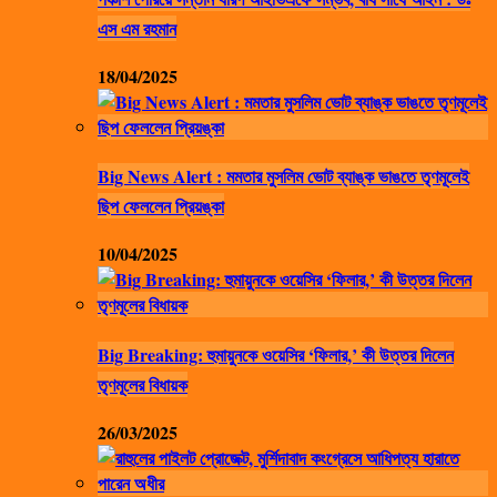
এস এম রহমান
18/04/2025
Big News Alert : মমতার মুসলিম ভোট ব্যাঙ্ক ভাঙতে তৃণমূলেই
ছিপ ফেললেন প্রিয়ঙ্কা
10/04/2025
Big Breaking: হুমায়ুনকে ওয়েসির ‘ফিলার,’ কী উত্তর দিলেন
তৃণমূলের বিধায়ক
26/03/2025