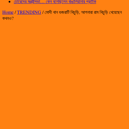
চোরেদের মন্ত্রীসভা… কেন বলেছিলেন বাঙালিয়ানার প্রতীক
Home
/
TRENDING
/
মোদী খান গুজরাটি খিচুড়ি, আপনারা রাম খিচুড়ি খেয়েছেন
কখনও?