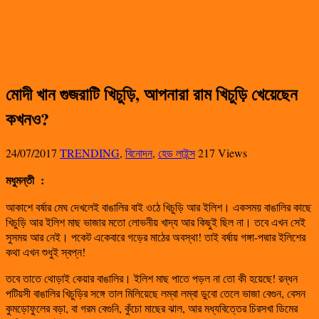
মোদী খান গুজরাটি খিচুড়ি, আপনারা রাম খিচুড়ি খেয়েছেন
কখনও?
24/07/2017
TRENDING
,
বিনোদন
,
হেড লাইন্স
217 Views
মধুমন্তী
:
আকাশে বর্ষার মেঘ দেখলেই বাঙালির বাই ওঠে খিচুড়ি আর ইলিশ। একসময় বাঙালির কাছে
খিচুড়ি আর ইলিশ মাছ ভাজার মতো লোভনীয় খাদ্য আর কিছুই ছিল না। তবে এখন সেই
সুসময় আর নেই। পকেট একেবারে গড়ের মাঠের অবস্থা! তাই বর্ষায় গঙ্গা-পদ্মার ইলিশের
কথা এখন শুধুই স্বপ্ন!
তবে তাতে থোড়াই কেয়ার বাঙালির। ইলিশ মাছ পাতে পড়ল না তো কী হয়েছে! রন্ধন
পটিয়সী বাঙালির খিচুড়ির সঙ্গে তাল মিলিয়েছে লম্বা লম্বা ডুবো তেলে ভাজা বেগুন, বেসন
কুমড়োফুলের বড়া, বা গরম বেগুনি, কুঁচো মাছের ঝাল, আর মধ্যবিত্তের চিরসখা ডিমের