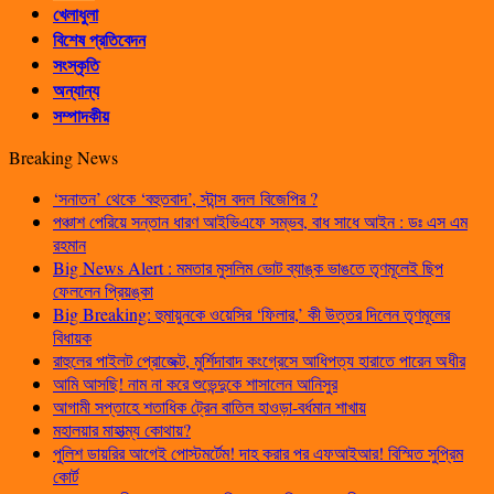
খেলাধুলা
বিশেষ প্রতিবেদন
সংস্কৃতি
অন্যান্য
সম্পাদকীয়
Breaking News
‘সনাতন’ থেকে ‘বহুতবাদ’, স্টান্স বদল বিজেপির ?
পঞ্চাশ পেরিয়ে সন্তান ধারণ আইভিএফে সম্ভব, বাধ সাধে আইন : ডঃ এস এম
রহমান
Big News Alert : মমতার মুসলিম ভোট ব্যাঙ্ক ভাঙতে তৃণমূলেই ছিপ
ফেললেন প্রিয়ঙ্কা
Big Breaking: হুমায়ুনকে ওয়েসির ‘ফিলার,’ কী উত্তর দিলেন তৃণমূলের
বিধায়ক
রাহুলের পাইলট প্রোজেক্ট, মুর্শিদাবাদ কংগ্রেসে আধিপত্য হারাতে পারেন অধীর
আমি আসছি! নাম না করে শুভেন্দুকে শাসালেন আনিসুর
আগামী সপ্তাহে শতাধিক ট্রেন বাতিল হাওড়া-বর্ধমান শাখায়
মহালয়ার মাহাত্ম্য কোথায়?
পুলিশ ডায়রির আগেই পোস্টমর্টেম! দাহ করার পর এফআইআর! বিস্মিত সুপ্রিম
কোর্ট