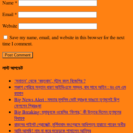
Name
*
Email
*
Website
Save my name, email, and website in this browser for the next
time I comment.
লাস্ট আপডেট
‘সনাতন’ থেকে ‘বহুতবাদ’, স্টান্স বদল বিজেপির ?
পঞ্চাশ পেরিয়ে সন্তান ধারণ আইভিএফে সম্ভব, বাধ সাধে আইন : ডঃ এস এম
রহমান
Big News Alert : মমতার মুসলিম ভোট ব্যাঙ্ক ভাঙতে তৃণমূলেই ছিপ
ফেললেন প্রিয়ঙ্কা
Big Breaking: হুমায়ুনকে ওয়েসির ‘ফিলার,’ কী উত্তর দিলেন তৃণমূলের
বিধায়ক
রাহুলের পাইলট প্রোজেক্ট, মুর্শিদাবাদ কংগ্রেসে আধিপত্য হারাতে পারেন অধীর
আমি আসছি! নাম না করে শুভেন্দুকে শাসালেন আনিসুর