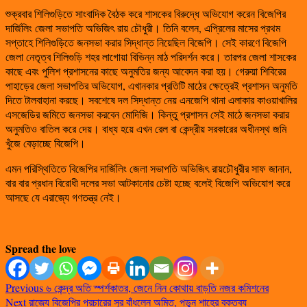
শুক্রবার শিলিগুড়িতে সাংবাদিক বৈঠক করে শাসকের বিরুদ্ধে অভিযোগ করেন বিজেপির
দার্জিলিং জেলা সভাপতি অভিজিৎ রায় চৌধুরী। তিনি বলেন, এপ্রিলের মাসের প্রথম
সপ্তাহে শিলিগুড়িতে জনসভা করার সিদ্ধান্ত নিয়েছিল বিজেপি। সেই কারণে বিজেপি
জেলা নেতৃত্ব শিলিগুড়ি শহর লাগোয়া বিভিন্ন মাঠ পরিদর্শন করে। তারপর জেলা শাসকের
কাছে এবং পুলিশ প্রশাসনের কাছে অনুমতির জন্য আবেদন করা হয়। গেরুয়া শিবিরের
পাহাড়ের জেলা সভাপতির অভিযোগ, এখানকার প্রতিটি মাঠের ক্ষেত্রেই প্রশাসন অনুমতি
দিতে টালবাহানা করছে। সবশেষে দল সিদ্ধান্ত নেয় এনজেপি থানা এলাকার কাওয়াখালির
এসজেডির জমিতে জনসভা করবেন মোদিজি। কিন্তু প্রশাসন সেই মাঠে জনসভা করার
অনুমতিও বাতিল করে দেয়। বাধ্য হয়ে এখন রেল বা কেন্দ্রীয় সরকারের অধীনস্থ জমি
খুঁজে বেড়াচ্ছে বিজেপি।
এমন পরিস্থিতিতে বিজেপির দার্জিলিং জেলা সভাপতি অভিজিৎ রায়চৌধুরীর সাফ জানান,
বার বার প্রধান বিরোধী দলের সভা আটকানোর চেষ্টা হচ্ছে বলেই বিজেপি অভিযোগ করে
আসছে যে এরাজ্যে গণতন্ত্র নেই।
Spread the love
Previous
৬ কেন্দ্র অতি স্পর্শকাতর, জেনে নিন কোথায় বাড়তি নজর কমিশনের
Next
রাজ্যে বিজেপির প্রচারের সুর বাঁধলেন অমিত, পড়ুন শাহের বক্তব্য