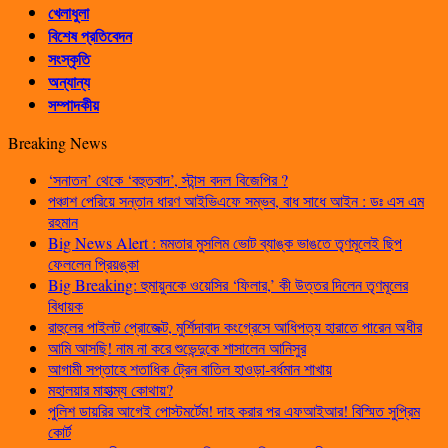
খেলাধুলা
বিশেষ প্রতিবেদন
সংস্কৃতি
অন্যান্য
সম্পাদকীয়
Breaking News
‘সনাতন’ থেকে ‘বহুতবাদ’, স্টান্স বদল বিজেপির ?
পঞ্চাশ পেরিয়ে সন্তান ধারণ আইভিএফে সম্ভব, বাধ সাধে আইন : ডঃ এস এম
রহমান
Big News Alert : মমতার মুসলিম ভোট ব্যাঙ্ক ভাঙতে তৃণমূলেই ছিপ
ফেললেন প্রিয়ঙ্কা
Big Breaking: হুমায়ুনকে ওয়েসির ‘ফিলার,’ কী উত্তর দিলেন তৃণমূলের
বিধায়ক
রাহুলের পাইলট প্রোজেক্ট, মুর্শিদাবাদ কংগ্রেসে আধিপত্য হারাতে পারেন অধীর
আমি আসছি! নাম না করে শুভেন্দুকে শাসালেন আনিসুর
আগামী সপ্তাহে শতাধিক ট্রেন বাতিল হাওড়া-বর্ধমান শাখায়
মহালয়ার মাহাত্ম্য কোথায়?
পুলিশ ডায়রির আগেই পোস্টমর্টেম! দাহ করার পর এফআইআর! বিস্মিত সুপ্রিম
কোর্ট