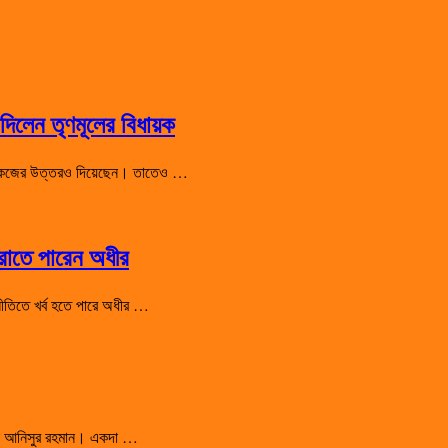
িলেন তৃণমূলের বিধায়ক
 শো-কজের উত্তরও দিয়েছেন। তাতেও …
হারাতে পারেন অধীর
রাজনীতিতে খর্ব হতে পারে অধীর …
সালেন আনিসুর রহমান। একদা …