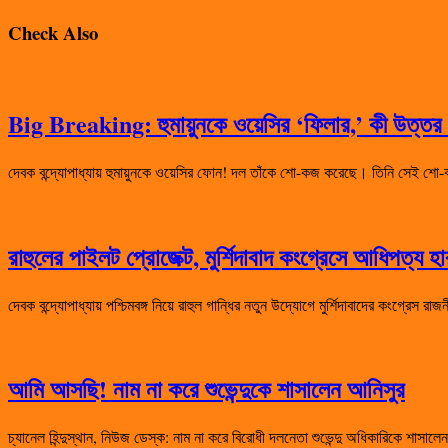
Check Also
Big Breaking: হুমায়ুনকে ওয়েসির ‘ফিলার,’ কী উত্তর দ
দেবক বন্দ্যোপাধ্যায় হুমায়ুনকে ওয়েসির ফোন! দল তাঁকে শো-কজ করেছে। তিনি সেই
রাহুলের পাইলট প্রোজেক্ট, মুর্শিদাবাদ কংগ্রেসে আধিপত্য 
দেবক বন্দ্যোপাধ্যায় পশ্চিমবঙ্গ নিয়ে রাহুল গান্ধির নতুন উদ্যোগে মুর্শিদাবাদের কংগ্রেস 
আমি আসছি! নাম না করে শুভেন্দুকে শাসালেন আনিসুর
চ্যানেল হিন্দুস্থান, নিউজ ডেস্ক: নাম না করে বিরোধী দলনেতা শুভেন্দু অধিকারিকে শা