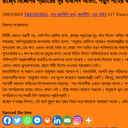
রাজ্যে বিজেপির প্রচারের সুর বাঁধলেন অমিত, পড়ুন শাহের ব
29/03/2019
TRENDING
,
অথ রাজনীতি কথা
,
রাজনীতি
,
হেড লাইন্স
117 Views
নিজস্ব সংবাদদাতা:
নির্দিষ্ট কোনও প্রার্থী নয়, ভোট দিন মোদির পক্ষে, রাজ্যে প্রচারের সুর বেঁধে দিলেন অমিত 
শুক্রবার, আলিপুরদুয়ারের জনসভায় অমিত বলেন, “নরেন্দ্র মোদিকে আবারও প্রধানমন্ত্রীর আ
পুলওয়ামা কাণ্ডের ক্ষত এখনও কতটা তাজা তা বোঝা গেল অমিত যখন পাকিস্তানের সমাল
পুলওয়ামায় ৪০ জন জওয়ানের মৃত্যুর বদলা নেওয়া উচিত কিনা? পাকিস্তানকে জবাব দেওয়া
পাকিস্তানি সন্ত্রাসবাদীরা ভারতীয় জওয়ানদের হত্যা করেছে। তার জবাব দিয়েছে ভারত। অম
কোনও মমতা বন্দ্যোপাধ্যায়, রাহুল গাঁধী হিসেব দেওয়ার প্রয়োজন নেই।
মমতাদিদিকে না সরালে এখানে আয়ুষ্মান ভারত আসবে না। মমতাদিদি, আপনি বলুন গরিবদের
ভারতবাসীর জন্য ‘আয়ুষ্মান ভারত’-এর সূচনা করেছেন প্রধানমন্ত্রী মোদি। কিন্তু, মমতাদ
শরণার্থী প্রসঙ্গে অমিতের উল্লেখযোগ্য মন্তব্য, “সব শরণার্থীরা এখানে আশ্রয় পাবেন। সব
বৈধ নাগরিকদের ভয়ের কোনও কারণ নেই। তাঁরা সম্মানে থাকতে পারবেন। মানুষকে ভুল বোঝাচ
নাগরিকত্ব সংশোধনী বিল আমাদের প্রতিশ্রুতি।
রাজ্যে গণতন্ত্র বিপন্ন, এই মর্মে মুকুল রায় প্রায় নিয়ম করে মমতাকে আক্রমণ করেন। এ
Spread the love