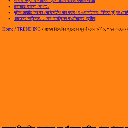
আগামী সপ্তাহে শতাধিক ট্রেন বাতিল হাওড়া-বর্ধমান শাখায়
মহালয়ার মাহাত্ম্য কোথায়?
পুলিশ ডায়রির আগেই পোস্টমর্টেম! দাহ করার পর এফআইআর! বিস্মিত সুপ্রিম কোর্ট
চোরেদের মন্ত্রীসভা… কেন বলেছিলেন বাঙালিয়ানার প্রতীক
Home
/
TRENDING
/
রাজ্যে বিজেপির প্রচারের সুর বাঁধলেন অমিত, পড়ুন শাহের বক