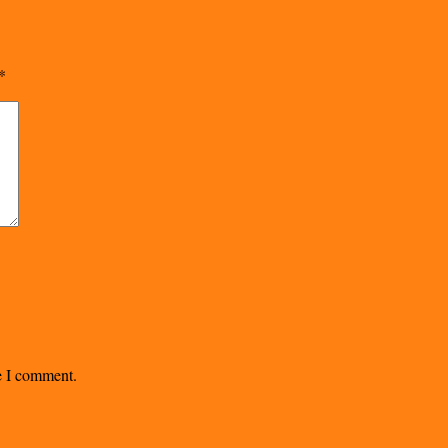
*
me I comment.