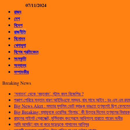
07/11/2024
রাজ্য
দেশ
বিদেশ
রাজনীতি
বিনোদন
খেলাধুলা
বিশেষ প্রতিবেদন
সংস্কৃতি
অন্যান্য
সম্পাদকীয়
Breaking News
‘সনাতন’ থেকে ‘বহুতবাদ’, স্টান্স বদল বিজেপির ?
পঞ্চাশ পেরিয়ে সন্তান ধারণ আইভিএফে সম্ভব, বাধ সাধে আইন : ডঃ এস এম রহম
Big News Alert : মমতার মুসলিম ভোট ব্যাঙ্ক ভাঙতে তৃণমূলেই ছিপ ফেললেন প
Big Breaking: হুমায়ুনকে ওয়েসির ‘ফিলার,’ কী উত্তর দিলেন তৃণমূলের বিধায়ক
রাহুলের পাইলট প্রোজেক্ট, মুর্শিদাবাদ কংগ্রেসে আধিপত্য হারাতে পারেন অধীর
আমি আসছি! নাম না করে শুভেন্দুকে শাসালেন আনিসুর