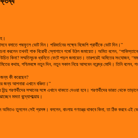
ক্তব্য
শাহ।
সনে বসাতে পদ্মফুলে ভোট দিন। পরিবর্তনের লক্ষ্যে বিজেপি প্রার্থীকে ভোট দিন।”
োচনা করলেন তখনই পাক বিরোধী স্লোগানে গর্জে উঠল জমায়েত। অমিত বলেন, “পাকিস্তান
 উচিত কিনা? সম্মতিসূচক ধ্বনিতে ফেটে পড়ল জমায়েত। তারপরেই অমিতের সংযোজন, “মমতা
িতের কথায়, পশ্চিমবঙ্গে নতুন দিন, নতুন সকাল নিয়ে আসবেন নরেন্দ্র মোদি। তিনি বলেন, গ
 জন্য কী করেছেন?
িদির জন্য আপনারা এখানে বঞ্চিত।”
 হিন্দু শরণার্থীদের সম্মানের সঙ্গে এখানে থাকতে দেওয়া হবে। শরণার্থীদের ভারত থেকে তাড়
্ছেন মমতা বন্দ্যোপাধ্য়ায়।
দিন অমিতও তুললেন সেই প্রসঙ্গ। বললেন, বাংলায় গণতন্ত্র থাকবে কিনা, তা ঠিক করবে এই 