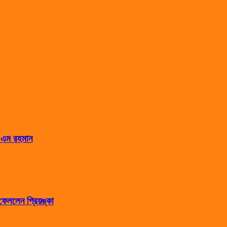
স এম রহমান
েললেন প্রিয়ঙ্কা