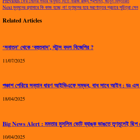
Previous
ফের মোদির সভার অনুমতি দিতে নারাজ রাজ্য প্রশাসন, জানুন বিস্তারিত
Next
মুনমুনের গ্ল্যামারে কি কাজ হচ্ছে না! তৃণমূলের হয়ে মরণোত্তর প্রচারে সুচিত্রা সেন
Related Articles
‘সনাতন’ থেকে ‘বহুতবাদ’, স্টান্স বদল বিজেপির ?
11/07/2025
পঞ্চাশ পেরিয়ে সন্তান ধারণ আইভিএফে সম্ভব, বাধ সাধে আইন : ডঃ এ
18/04/2025
Big News Alert : মমতার মুসলিম ভোট ব্যাঙ্ক ভাঙতে তৃণমূলেই ছিপ ফ
10/04/2025