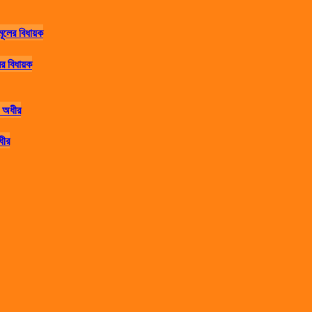
র বিধায়ক
ধীর