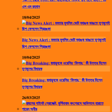
এস এম রহমান
18/04/2025
Big News Alert : মমতার মুসলিম ভোট ব্যাঙ্ক ভাঙতে তৃণমূলেই
ছিপ ফেললেন প্রিয়ঙ্কা
10/04/2025
Big Breaking: হুমায়ুনকে ওয়েসির ‘ফিলার,’ কী উত্তর দিলেন
তৃণমূলের বিধায়ক
26/03/2025