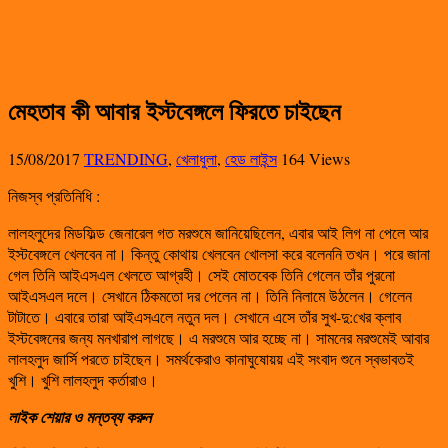
মেহতাব কী আবার ইস্টবেঙ্গলে ফিরতে চাইছেন
15/08/2017
TRENDING
,
খেলাধুলা
,
হেড লাইন্স
164 Views
নিজস্ব প্রতিনিধি :
লালহলুদের মিডফিল্ড জেনারেল গত মরশুমে জানিয়েছিলেন, এবার আই লিগ না পেলে আর
ইস্টবেঙ্গলে খেলবেন না। কিন্তু কোথায় খেলবেন খোলসা করে বলেননি তখন। পরে জানা
গেল তিনি আইএসএল খেলতে আগ্রহী। সেই মোতবেক তিনি গেলেন তাঁর পুরনো
আইএসএল দলে। সেখানে ঠিকমতো দর পেলেন না। তিনি নিলামে উঠলেন। গেলেন
টাটাতে। এবারে তারা আইএসএলে নতুন দল। সেখানে এসে তাঁর সুখ-দু:খের ক্লাব
ইস্টবেঙ্গনের জন্য মনখারাপ লাগছে। এ মরশুমে আর হচ্ছে না। সামনের মরশুমেই আবার
লালহলুদ জার্সি পরতে চাইছেন। সমর্থকেরাও কানাঘুষোয়য় এই সংবাদ শুনে স্বভাবতই
খুশি। খুশি লালহলুদ কর্তারাও।
লাইক শেয়ার ও মন্তব্য করুন