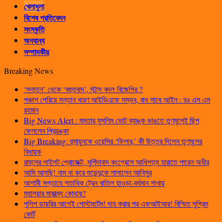
খেলাধুলা
বিশেষ প্রতিবেদন
সংস্কৃতি
অন্যান্য
সম্পাদকীয়
Breaking News
‘সনাতন’ থেকে ‘বহুতবাদ’, স্টান্স বদল বিজেপির ?
পঞ্চাশ পেরিয়ে সন্তান ধারণ আইভিএফে সম্ভব, বাধ সাধে আইন : ডঃ এস এম
রহমান
Big News Alert : মমতার মুসলিম ভোট ব্যাঙ্ক ভাঙতে তৃণমূলেই ছিপ
ফেললেন প্রিয়ঙ্কা
Big Breaking: হুমায়ুনকে ওয়েসির ‘ফিলার,’ কী উত্তর দিলেন তৃণমূলের
বিধায়ক
রাহুলের পাইলট প্রোজেক্ট, মুর্শিদাবাদ কংগ্রেসে আধিপত্য হারাতে পারেন অধীর
আমি আসছি! নাম না করে শুভেন্দুকে শাসালেন আনিসুর
আগামী সপ্তাহে শতাধিক ট্রেন বাতিল হাওড়া-বর্ধমান শাখায়
মহালয়ার মাহাত্ম্য কোথায়?
পুলিশ ডায়রির আগেই পোস্টমর্টেম! দাহ করার পর এফআইআর! বিস্মিত সুপ্রিম
কোর্ট