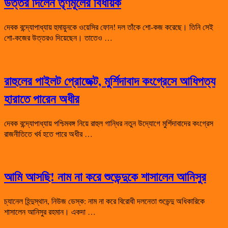
উত্তর দিলেন তৃণমূলের বিধায়ক
দেবক বন্দ্যোপাধ্যায় হুমায়ুনকে ওয়েসির ফোন! দল তাঁকে শো-কজ করেছে। তিনি সেই
শো-কজের উত্তরও দিয়েছেন। তাতেও …
রাহুলের পাইলট প্রোজেক্ট, মুর্শিদাবাদ কংগ্রেসে আধিপত্য
হারাতে পারেন অধীর
দেবক বন্দ্যোপাধ্যায় পশ্চিমবঙ্গ নিয়ে রাহুল গান্ধির নতুন উদ্যোগে মুর্শিদাবাদের কংগ্রেস
রাজনীতিতে খর্ব হতে পারে অধীর …
আমি আসছি! নাম না করে শুভেন্দুকে শাসালেন আনিসুর
চ্যানেল হিন্দুস্থান, নিউজ ডেস্ক: নাম না করে বিরোধী দলনেতা শুভেন্দু অধিকারিকে
শাসালেন আনিসুর রহমান। একদা …