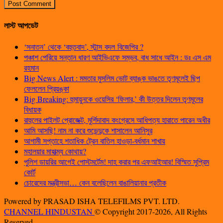
লাস্ট আপডেট
‘সনাতন’ থেকে ‘বহুতবাদ’, স্টান্স বদল বিজেপির ?
পঞ্চাশ পেরিয়ে সন্তান ধারণ আইভিএফে সম্ভব, বাধ সাধে আইন : ডঃ এস এম
রহমান
Big News Alert : মমতার মুসলিম ভোট ব্যাঙ্ক ভাঙতে তৃণমূলেই ছিপ
ফেললেন প্রিয়ঙ্কা
Big Breaking: হুমায়ুনকে ওয়েসির ‘ফিলার,’ কী উত্তর দিলেন তৃণমূলের
বিধায়ক
রাহুলের পাইলট প্রোজেক্ট, মুর্শিদাবাদ কংগ্রেসে আধিপত্য হারাতে পারেন অধীর
আমি আসছি! নাম না করে শুভেন্দুকে শাসালেন আনিসুর
আগামী সপ্তাহে শতাধিক ট্রেন বাতিল হাওড়া-বর্ধমান শাখায়
মহালয়ার মাহাত্ম্য কোথায়?
পুলিশ ডায়রির আগেই পোস্টমর্টেম! দাহ করার পর এফআইআর! বিস্মিত সুপ্রিম
কোর্ট
চোরেদের মন্ত্রীসভা… কেন বলেছিলেন বাঙালিয়ানার প্রতীক
Powered by PRASAD ISHA TELEFILMS PVT. LTD.
CHANNEL HINDUSTAN
© Copyright 2017-2026, All Rights
Reserved.