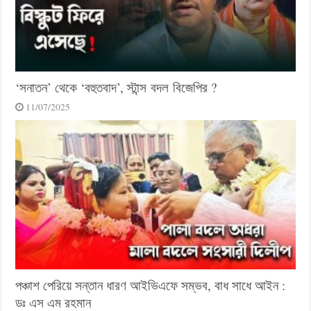
‘সনাতন’ থেকে ‘বহুতবাদ’, স্টান্স বদল বিজেপির ?
11/07/2025
পঞ্চাশ পেরিয়ে সন্তান ধারণ আইভিএফে সম্ভব, বাধ সাধে আইন :
ডঃ এস এম রহমান