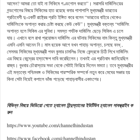
আসেন? আমরা তো যাই না সিকিমে গণ্ডগোল করতে”। সরাসরি দার্জিলিংয়ের
গন্ডগোলের বিষয়ে সিকিমের হাত রয়েছে বলার পাশাপাশি মুখ্যমন্ত্রী ভারতের
প্রতিবেশী দু-একটি রাষ্ট্রের প্রতি ইঙ্গিত করে বলেন “ভারতের বাইরে থেকেও
দার্জিলিংকে অশান্ত করার চেষ্টা করছে কেউ কেউ”। মুখ্যমন্ত্রী বক্তব্য “দার্জিলিং
অশান্ত হলে সিকিম এর সুবিধা। সমস্ত পর্যটক দার্জিলিং ছেড়ে সিকিম এ চলে
যায়। এখানে বলে রাখা প্রয়োজন দার্জিলিং এর ঘটনায় সিকিমের নাম কিন্তু মুখ্যমন্ত্রী
এমনি এমনি আনেন নি। মাস ছয়েক আগে যখন পাহাড় অশান্ত, চলছে বনধ্ ,
সেসময় সিকিমের মূখ্যমন্ত্রী পবন কুমার চামলিঙ নিজে কেন্দ্রকে চিঠি লিখে দার্জিলিং
এর বিষয়ে কেন্দ্রের হস্তক্ষেপ দাবি করেছিলেন। তখন‌ই এর প্রতিবাদ জানিয়েছিল
রাজ্য। বুধবার চৌরাস্তার সভা থেকে সেটাই ফিরিয়ে দিলেন মমতা। তবে মুখ্যমন্ত্রীর
এই মন্তব্যে পশ্চিমবঙ্গ ও সিকিমের পারস্পরিক সম্পর্কে নতুন করে মেঘের সঞ্চার হয়
কিনা সেটা নিয়েই কপালে ভাঁজ পড়েছে পাহাড়বাসীর একাংশের।
বিভিন্ন
বিষয়ে
ভিডিয়ো
পেতে
চ্যানেল
হিন্দুস্তানের
ইউটিউব
চ্যানেল
সাবস্ক্রাইব
ক
রুন
https://www.youtube.com/channelhindustan
https://www.facebook.com/channelhindustan