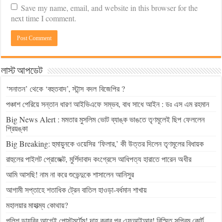
Save my name, email, and website in this browser for the
next time I comment.
লাস্ট আপডেট
‘সনাতন’ থেকে ‘বহুতবাদ’, স্টান্স বদল বিজেপির ?
পঞ্চাশ পেরিয়ে সন্তান ধারণ আইভিএফে সম্ভব, বাধ সাধে আইন : ডঃ এস এম রহমান
Big News Alert : মমতার মুসলিম ভোট ব্যাঙ্ক ভাঙতে তৃণমূলেই ছিপ ফেললেন
প্রিয়ঙ্কা
Big Breaking: হুমায়ুনকে ওয়েসির ‘ফিলার,’ কী উত্তর দিলেন তৃণমূলের বিধায়ক
রাহুলের পাইলট প্রোজেক্ট, মুর্শিদাবাদ কংগ্রেসে আধিপত্য হারাতে পারেন অধীর
আমি আসছি! নাম না করে শুভেন্দুকে শাসালেন আনিসুর
আগামী সপ্তাহে শতাধিক ট্রেন বাতিল হাওড়া-বর্ধমান শাখায়
মহালয়ার মাহাত্ম্য কোথায়?
পুলিশ ডায়রির আগেই পোস্টমর্টেম! দাহ করার পর এফআইআর! বিস্মিত সুপ্রিম কোর্ট