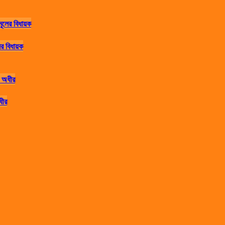
র বিধায়ক
ধীর