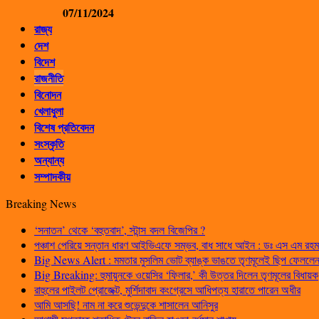
07/11/2024
রাজ্য
দেশ
বিদেশ
রাজনীতি
বিনোদন
খেলাধুলা
বিশেষ প্রতিবেদন
সংস্কৃতি
অন্যান্য
সম্পাদকীয়
Breaking News
‘সনাতন’ থেকে ‘বহুতবাদ’, স্টান্স বদল বিজেপির ?
পঞ্চাশ পেরিয়ে সন্তান ধারণ আইভিএফে সম্ভব, বাধ সাধে আইন : ডঃ এস এম রহম
Big News Alert : মমতার মুসলিম ভোট ব্যাঙ্ক ভাঙতে তৃণমূলেই ছিপ ফেললেন প
Big Breaking: হুমায়ুনকে ওয়েসির ‘ফিলার,’ কী উত্তর দিলেন তৃণমূলের বিধায়ক
রাহুলের পাইলট প্রোজেক্ট, মুর্শিদাবাদ কংগ্রেসে আধিপত্য হারাতে পারেন অধীর
আমি আসছি! নাম না করে শুভেন্দুকে শাসালেন আনিসুর