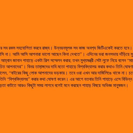
 সব রকম সহযোগিতা করবে রাজ্য। উন্নয়নমূলক সব কাজ অবশ‍্য জিটিএকেই করতে হবে। বুধবার চ
 আসি না। আমি আসি আপনারা ভালো আছেন কিনা দেখতে”। এদিনের ভরা জনসভায় দাঁড়িয়ে মুখ্য
 কাছে আহ্বান জানান পাহাড়ে একটা শিল্প সম্মেলন করার; তখন মুখ্যমন্ত্রী সেটা লুফে নিয়ে বল
 আপনাদের”। বিনয় তামা়ঙ্গদের দাবি মতো পাহাড়ে বিশ্ববিদ্যালয় করার কথাও তিনি ঘোষণা কর
তে জানালেন, “বাইরের কিছু লোক আপনাদের ভড়কায়। তবে ওরা এখন আর দার্জিলিঙে থাকে না। চল
খন তিনি “বিশ্ববিদ্যালয়” করার কথা ঘোষণা করেন। এর আগে যতবার তিনি পাহাড়ে এসে বিভিন্ন
ই জড়তা কাটতে আরও কিছুটা সময় লাগবে বলেই মনে করছেন পাহাড় বিষয়ে অভিজ্ঞ মানুষজন।