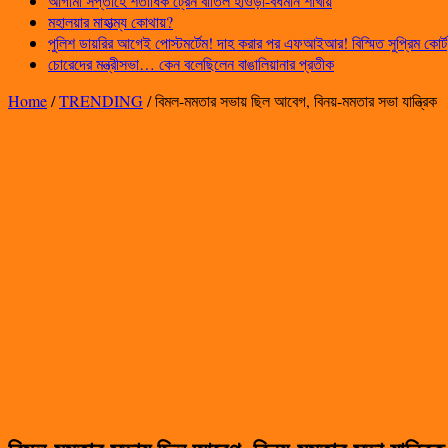
আগামী সপ্তাহে শতাধিক ট্রেন বাতিল হাওড়া-বর্ধমান শাখায়
মহালয়ার মাহাত্ম্য কোথায়?
পুলিশ ডায়রির আগেই পোস্টমর্টেম! দাহ করার পর এফআইআর! বিস্মিত সুপ্রিম কোর্ট
চোরেদের মন্ত্রীসভা… কেন বলেছিলেন বাঙালিয়ানার প্রতীক
Home
/
TRENDING
/
বিমল-মমতার সভায় ছিল আবেগ, বিনয়-মমতার সভা যান্ত্রিক