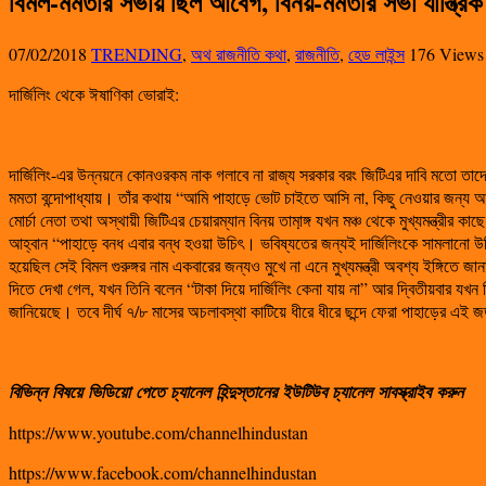
বিমল-মমতার সভায় ছিল আবেগ, বিনয়-মমতার সভা যান্ত্রিক
07/02/2018
TRENDING
,
অথ রাজনীতি কথা
,
রাজনীতি
,
হেড লাইন্স
176 Views
দার্জিলিং থেকে ঈষাণিকা ভোরাই:
দার্জিলিং-এর উন্নয়নে কোনওরকম নাক গলাবে না রাজ্য সরকার বরং জিটিএর দাবি মতো তাদের
মমতা বন্দোপাধ্যায়। তাঁর কথায় “আমি পাহাড়ে ভোট চাইতে আসি না, কিছু নেওয়ার জন্য
মোর্চা নেতা তথা অস্থায়ী জিটিএর চেয়ারম্যান বিনয় তামা়ঙ্গ যখন মঞ্চ থেকে মুখ্যমন্ত্রীর
আহ্বান “পাহাড়ে বনধ এবার বন্ধ হওয়া উচিৎ। ভবিষ্যতের জন্যই দার্জিলিংকে সামলানো উচিত
হয়েছিল সেই বিমল গুরুঙ্গর নাম একবারের জন্যও মুখে না এনে মুখ্যমন্ত্রী অবশ্য ইঙ্গি
দিতে দেখা গেল, যখন তিনি বলেন “টাকা দিয়ে দার্জিলিং কেনা যায় না” আর দ্বিতীয়বার য
জানিয়েছে। তবে দীর্ঘ ৭/৮ মাসের অচলাবস্থা কাটিয়ে ধীরে ধীরে ছন্দে ফেরা পাহাড়ের এ
বিভিন্ন
বিষয়ে
ভিডিয়ো
পেতে
চ্যানেল
হিন্দুস্তানের
ইউটিউব
চ্যানেল
সাবস্ক্রাইব
করুন
https://www.youtube.com/channelhindustan
https://www.facebook.com/channelhindustan