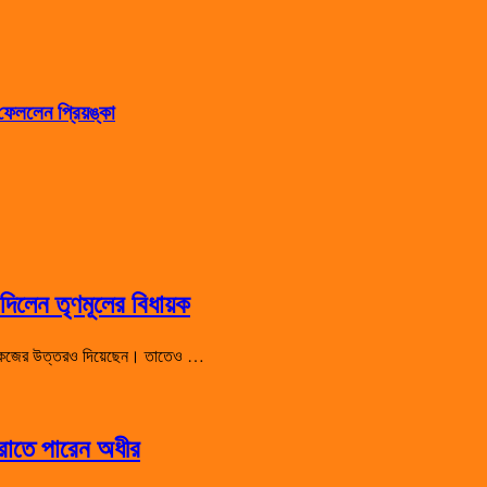
েললেন প্রিয়ঙ্কা
িলেন তৃণমূলের বিধায়ক
 শো-কজের উত্তরও দিয়েছেন। তাতেও …
হারাতে পারেন অধীর