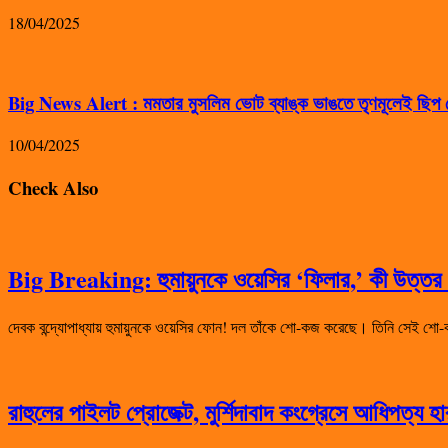
18/04/2025
Big News Alert : মমতার মুসলিম ভোট ব্যাঙ্ক ভাঙতে তৃণমূলেই ছিপ ফ
10/04/2025
Check Also
Big Breaking: হুমায়ুনকে ওয়েসির ‘ফিলার,’ কী উত্তর দ
দেবক বন্দ্যোপাধ্যায় হুমায়ুনকে ওয়েসির ফোন! দল তাঁকে শো-কজ করেছে। তিনি সেই
রাহুলের পাইলট প্রোজেক্ট, মুর্শিদাবাদ কংগ্রেসে আধিপত্য 