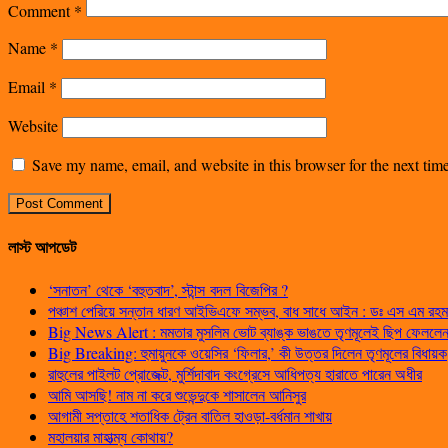
Comment
*
Name
*
Email
*
Website
Save my name, email, and website in this browser for the next ti
লাস্ট আপডেট
‘সনাতন’ থেকে ‘বহুতবাদ’, স্টান্স বদল বিজেপির ?
পঞ্চাশ পেরিয়ে সন্তান ধারণ আইভিএফে সম্ভব, বাধ সাধে আইন : ডঃ এস এম রহম
Big News Alert : মমতার মুসলিম ভোট ব্যাঙ্ক ভাঙতে তৃণমূলেই ছিপ ফেললেন প
Big Breaking: হুমায়ুনকে ওয়েসির ‘ফিলার,’ কী উত্তর দিলেন তৃণমূলের বিধায়ক
রাহুলের পাইলট প্রোজেক্ট, মুর্শিদাবাদ কংগ্রেসে আধিপত্য হারাতে পারেন অধীর
আমি আসছি! নাম না করে শুভেন্দুকে শাসালেন আনিসুর
আগামী সপ্তাহে শতাধিক ট্রেন বাতিল হাওড়া-বর্ধমান শাখায়
মহালয়ার মাহাত্ম্য কোথায়?