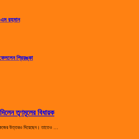
স এম রহমান
েললেন প্রিয়ঙ্কা
িলেন তৃণমূলের বিধায়ক
 শো-কজের উত্তরও দিয়েছেন। তাতেও …