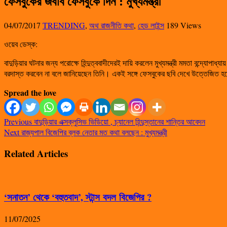
ফেসবুকের জবাব ফেসবুকে দিন : মুখ্যমন্ত্রী
04/07/2017
TRENDING
,
অথ রাজনীতি কথা
,
হেড লাইন্স
189 Views
ওয়েব ডেস্ক:
বাদুড়িয়ার ঘটনার জন্য পরোক্ষে হিন্দুত্ববাদীদেরই দায়ি করলেন মুখ্যমন্ত্রী মমতা বন্দ্য
বরদাস্ত করবেন না বলে জানিয়েছেন তিনি। একই সঙ্গে ফেসবুকের ছবি দেখে উত্তেজিত হয়ে গ
Spread the love
Previous
বাদুড়িয়ার এক্সক্লুসিভ ভিডিয়ো , চ্যানেল হিন্দুস্তানের শান্তির আবেদন
Next
রাজ্যপাল বিজেপির ব্লক নেতার মত কথা বলছেন : মুখ্যমন্ত্রী
Related Articles
‘সনাতন’ থেকে ‘বহুতবাদ’, স্টান্স বদল বিজেপির ?
11/07/2025