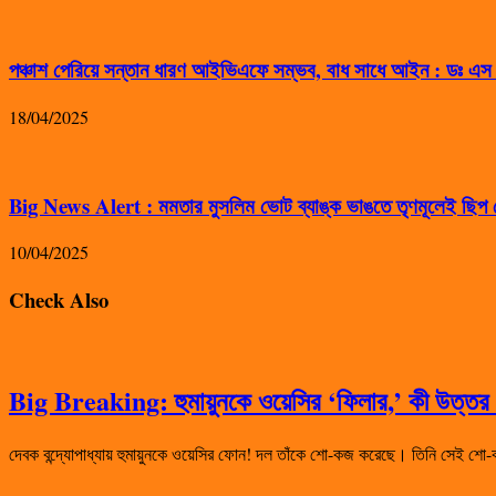
পঞ্চাশ পেরিয়ে সন্তান ধারণ আইভিএফে সম্ভব, বাধ সাধে আইন : ডঃ এ
18/04/2025
Big News Alert : মমতার মুসলিম ভোট ব্যাঙ্ক ভাঙতে তৃণমূলেই ছিপ ফ
10/04/2025
Check Also
Big Breaking: হুমায়ুনকে ওয়েসির ‘ফিলার,’ কী উত্তর দ
দেবক বন্দ্যোপাধ্যায় হুমায়ুনকে ওয়েসির ফোন! দল তাঁকে শো-কজ করেছে। তিনি সেই