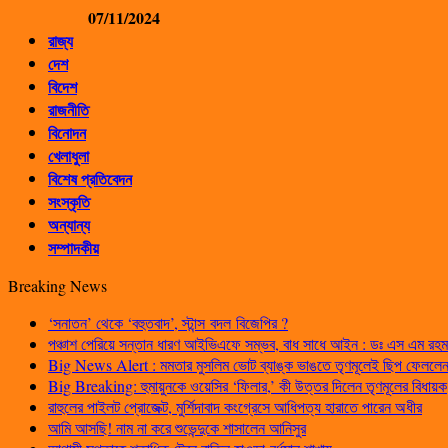
07/11/2024
রাজ্য
দেশ
বিদেশ
রাজনীতি
বিনোদন
খেলাধুলা
বিশেষ প্রতিবেদন
সংস্কৃতি
অন্যান্য
সম্পাদকীয়
Breaking News
‘সনাতন’ থেকে ‘বহুতবাদ’, স্টান্স বদল বিজেপির ?
পঞ্চাশ পেরিয়ে সন্তান ধারণ আইভিএফে সম্ভব, বাধ সাধে আইন : ডঃ এস এম রহম
Big News Alert : মমতার মুসলিম ভোট ব্যাঙ্ক ভাঙতে তৃণমূলেই ছিপ ফেললেন প
Big Breaking: হুমায়ুনকে ওয়েসির ‘ফিলার,’ কী উত্তর দিলেন তৃণমূলের বিধায়ক
রাহুলের পাইলট প্রোজেক্ট, মুর্শিদাবাদ কংগ্রেসে আধিপত্য হারাতে পারেন অধীর
আমি আসছি! নাম না করে শুভেন্দুকে শাসালেন আনিসুর