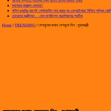
আগামী সপ্তাহে শতাধিক ট্রেন বাতিল হাওড়া-বর্ধমান শাখায়
মহালয়ার মাহাত্ম্য কোথায়?
পুলিশ ডায়রির আগেই পোস্টমর্টেম! দাহ করার পর এফআইআর! বিস্মিত সুপ্রিম কোর্ট
চোরেদের মন্ত্রীসভা… কেন বলেছিলেন বাঙালিয়ানার প্রতীক
Home
/
TRENDING
/
ফেসবুকের জবাব ফেসবুকে দিন : মুখ্যমন্ত্রী