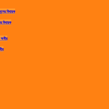
র বিধায়ক
ধীর