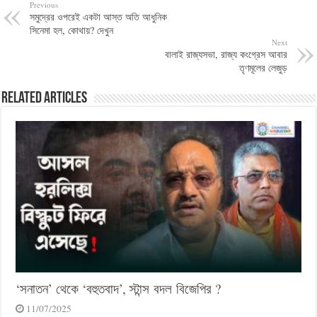
Previous
সমুদ্রের ওপরেই একটা আস্ত অতি আধুনিক
সিনেমা হল, কোথায়? দেখুন
Next
বালাই রাজ্যসভা, রাজ্য কংগ্রেস আবার
তৃণমূলের লেজুড়
Related Articles
‘সনাতন’ থেকে ‘বহুতবাদ’, স্টান্স বদল বিজেপির ?
11/07/2025