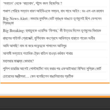
‘সনাতন’ থেকে ‘বহুতবাদ’, স্টান্স বদল বিজেপির ?
পঞ্চাশ পেরিয়ে সন্তান ধারণ আইভিএফে সম্ভব, বাধ সাধে আইন : ডঃ এস এম রহমান
Big News Alert : মমতার মুসলিম ভোট ব্যাঙ্ক ভাঙতে তৃণমূলেই ছিপ ফেললেন
প্রিয়ঙ্কা
Big Breaking: হুমায়ুনকে ওয়েসির ‘ফিলার,’ কী উত্তর দিলেন তৃণমূলের বিধায়ক
রাহুলের পাইলট প্রোজেক্ট, মুর্শিদাবাদ কংগ্রেসে আধিপত্য হারাতে পারেন অধীর
আমি আসছি! নাম না করে শুভেন্দুকে শাসালেন আনিসুর
আগামী সপ্তাহে শতাধিক ট্রেন বাতিল হাওড়া-বর্ধমান শাখায়
মহালয়ার মাহাত্ম্য কোথায়?
পুলিশ ডায়রির আগেই পোস্টমর্টেম! দাহ করার পর এফআইআর! বিস্মিত সুপ্রিম কোর্ট
চোরেদের মন্ত্রীসভা… কেন বলেছিলেন বাঙালিয়ানার প্রতীক