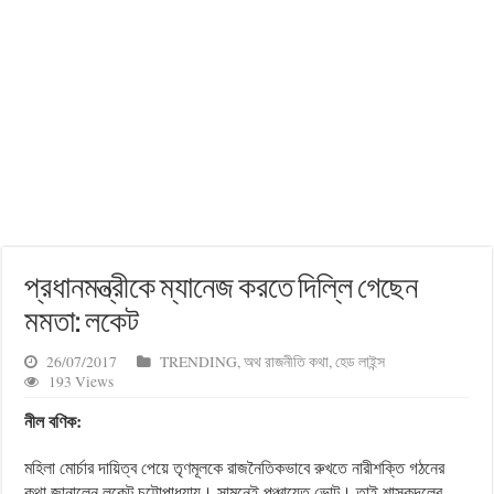
প্রধানমন্ত্রীকে ম্যানেজ করতে দিল্লি গেছেন
মমতা: লকেট
26/07/2017
TRENDING
,
অথ রাজনীতি কথা
,
হেড লাইন্স
193 Views
নীল বণিক:
মহিলা মোর্চার দায়িত্ব পেয়ে তৃণমূলকে রাজনৈতিকভাবে রুখতে নারীশক্তি গঠনের
কথা জানালেন লকেট চট্টোপাধ্যায়। সামনেই পঞ্চায়েত ভোট। তাই শাসকদলের