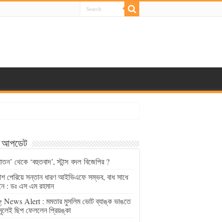
্ট আপডেট
াতন’ থেকে ‘বহুতবাদ’, স্টান্স বদল বিজেপির ?
চাশ পেরিয়ে সন্তান ধারণ আইভিএফে সম্ভব, বাধ সাধে
ন : ডঃ এস এম রহমান
 News Alert : মমতার মুসলিম ভোট ব্যাঙ্ক ভাঙতে
মূলেই ছিপ ফেললেন প্রিয়ঙ্কা