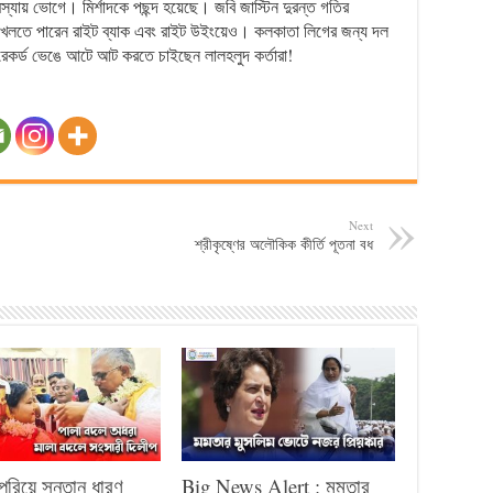
স্যায় ভোগে। মির্শাদকে পছন্দ হয়েছে। জবি জাস্টিন দুরন্ত গতির
খেলতে পারেন রাইট ব্যাক এবং রাইট উইংয়েও। কলকাতা লিগের জন্য দল
রেকর্ড ভেঙে আটে আট করতে চাইছেন লালহলুদ কর্তারা!
Next
শ্রীকৃষ্ণের অলৌকিক কীর্তি পূতনা বধ
পেরিয়ে সন্তান ধারণ
Big News Alert : মমতার