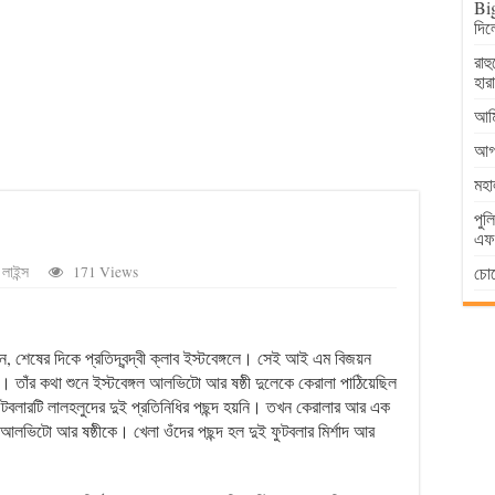
Big
দিল
রাহ
হার
আমি
আগা
মহা
পুল
এফআ
চোর
লাইন্স
171 Views
 শেষের দিকে প্রতিদ্বন্দ্বী ক্লাব ইস্টবেঙ্গলে। সেই আই এম বিজয়ন
। তাঁর কথা শুনে ইস্টবেঙ্গল আলভিটো আর ষষ্ঠী দুলেকে কেরালা পাঠিয়েছিল
বলারটি লালহলুদের দুই প্রতিনিধির পছন্দ হয়নি। তখন কেরালার আর এক
 আলভিটো আর ষষ্ঠীকে। খেলা ওঁদের পছন্দ হল দুই ফুটবলার মির্শাদ আর