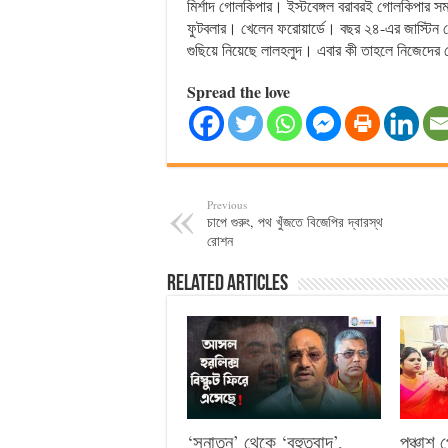
মির্শাদ গোলকিপার। ইস্টবেঙ্গল বরাবরই গোলকিপার সম
ফুটবলার। খেলেন ফরোয়ার্ডে। বছর ২৪-এর জাস্টিন 
গুছিয়ে নিয়েছে লালহলুদ। এবার কী তাহলে নিজেদের 
Spread the love
Previous
চাপে গুরুং, পথ খুঁজতে বিজেপির দ্বারস্থ
রোশন
Related Articles
‘সনাতন’ থেকে ‘বহুতবাদ’,
পঞ্চাশ 