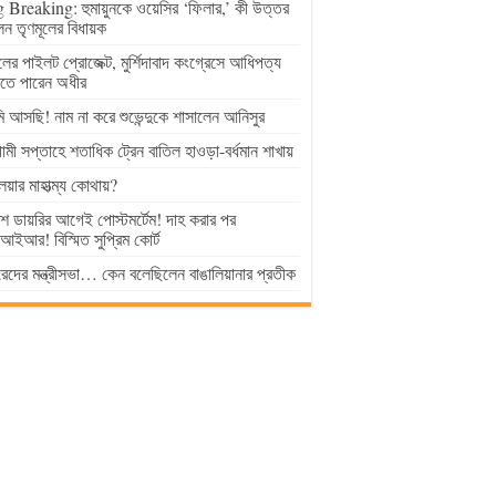
 Breaking: হুমায়ুনকে ওয়েসির ‘ফিলার,’ কী উত্তর
েন তৃণমূলের বিধায়ক
ুলের পাইলট প্রোজেক্ট, মুর্শিদাবাদ কংগ্রেসে আধিপত্য
াতে পারেন অধীর
 আসছি! নাম না করে শুভেন্দুকে শাসালেন আনিসুর
মী সপ্তাহে শতাধিক ট্রেন বাতিল হাওড়া-বর্ধমান শাখায়
লয়ার মাহাত্ম্য কোথায়?
িশ ডায়রির আগেই পোস্টমর্টেম! দাহ করার পর
ইআর! বিস্মিত সুপ্রিম কোর্ট
েদের মন্ত্রীসভা… কেন বলেছিলেন বাঙালিয়ানার প্রতীক