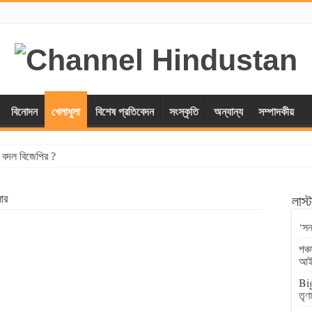
বিনোদন
খেলাধুলা
বিশেষ প্রতিবেদন
সংস্কৃতি
অন্যান্য
সম্পাদকীয়
্স বদল বিজেপির ?
ার
লাস
‘সন
পঞ্
আই
Big
তৃণ