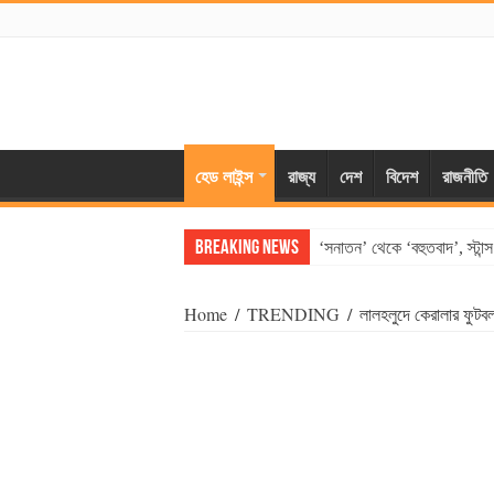
হেড লাইন্স
রাজ্য
দেশ
বিদেশ
রাজনীতি
Breaking News
‘সনাতন’ থেকে ‘বহুতবাদ’, স্টান
Home
/
TRENDING
/
লালহলুদে কেরালার ফুটবল