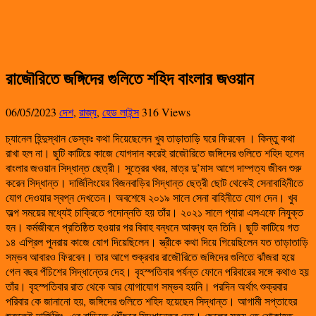
রাজৌরিতে জঙ্গিদের গুলিতে শহিদ বাংলার জওয়ান
06/05/2023
দেশ
,
রাজ্য
,
হেড লাইন্স
316 Views
চ্যানেল হিন্দুস্থান ডেস্কঃ কথা দিয়েছেলেন খুব তাড়াতাড়ি ঘরে ফিরবেন । কিন্তু কথা
রাখা হল না। ছুটি কাটিয়ে কাজে যোগদান করেই রাজৌরিতে জঙ্গিদের গুলিতে শহিদ হলেন
বাংলার জওয়ান সিদ্ধান্ত ছেত্রী। সুত্রের খবর, মাত্র দু’মাস আগে দাম্পত্য জীবন শুরু
করেন সিদ্ধান্ত। দার্জিলিংয়ের বিজনবাড়ির সিদ্ধান্ত ছেত্রী ছোট থেকেই সেনাবাহিনীতে
যোগ দেওয়ার স্বপ্ন দেখতেন। অবশেষে ২০১৯ সালে সেনা বাহিনীতে যোগ দেন। খুব
অল্প সময়ের মধ্যেই চাক্রিতে পদোন্নতি হয় তাঁর। ২০২১ সালে প্যারা এসএফে নিযুক্ত
হন। কর্মজীবনে প্রতিষ্ঠিত হওয়ার পর বিবাহ বন্ধনে আবদ্ধ হন তিনি। ছুটি কাটিয়ে গত
১৪ এপ্রিল পুনরায় কাজে যোগ দিয়েছিলেন। স্ত্রীকে কথা দিয়ে গিয়েছিলেন যত তাড়াতাড়ি
সম্ভব আবারও ফিরবেন। তার আগে শুক্রবার রাজৌরিতে জঙ্গিদের গুলিতে ঝাঁজরা হয়ে
গেল বছর পঁচিশের সিদ্ধান্তের দেহ। বৃহস্পতিবার পর্যন্ত ফোনে পরিবারের সঙ্গে কথাও হয়
তাঁর। বৃহস্পতিবার রাত থেকে আর যোগাযোগ সম্ভব হয়নি। পরদিন অর্থাৎ শুক্রবার
পরিবার কে জানানো হয়, জঙ্গিদের গুলিতে শহিদ হয়েছেন সিদ্ধান্ত। আগামী সপ্তাহের
শুরুতেই দার্জিলিং -এর বাড়িতে পৌঁছবে সিদ্ধান্তের দেহ। ছেলের মৃত্যু তে শোকাহত