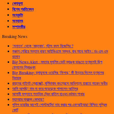
খেলাধুলা
বিশেষ প্রতিবেদন
সংস্কৃতি
অন্যান্য
সম্পাদকীয়
Breaking News
‘সনাতন’ থেকে ‘বহুতবাদ’, স্টান্স বদল বিজেপির ?
পঞ্চাশ পেরিয়ে সন্তান ধারণ আইভিএফে সম্ভব, বাধ সাধে আইন : ডঃ এস এম
রহমান
Big News Alert : মমতার মুসলিম ভোট ব্যাঙ্ক ভাঙতে তৃণমূলেই ছিপ
ফেললেন প্রিয়ঙ্কা
Big Breaking: হুমায়ুনকে ওয়েসির ‘ফিলার,’ কী উত্তর দিলেন তৃণমূলের
বিধায়ক
রাহুলের পাইলট প্রোজেক্ট, মুর্শিদাবাদ কংগ্রেসে আধিপত্য হারাতে পারেন অধীর
আমি আসছি! নাম না করে শুভেন্দুকে শাসালেন আনিসুর
আগামী সপ্তাহে শতাধিক ট্রেন বাতিল হাওড়া-বর্ধমান শাখায়
মহালয়ার মাহাত্ম্য কোথায়?
পুলিশ ডায়রির আগেই পোস্টমর্টেম! দাহ করার পর এফআইআর! বিস্মিত সুপ্রিম
কোর্ট