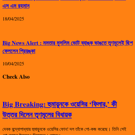
এস এম রহমান
18/04/2025
Big News Alert : মমতার মুসলিম ভোট ব্যাঙ্ক ভাঙতে তৃণমূলেই ছিপ
ফেললেন প্রিয়ঙ্কা
10/04/2025
Check Also
Big Breaking: হুমায়ুনকে ওয়েসির ‘ফিলার,’ কী
উত্তর দিলেন তৃণমূলের বিধায়ক
দেবক বন্দ্যোপাধ্যায় হুমায়ুনকে ওয়েসির ফোন! দল তাঁকে শো-কজ করেছে। তিনি সেই