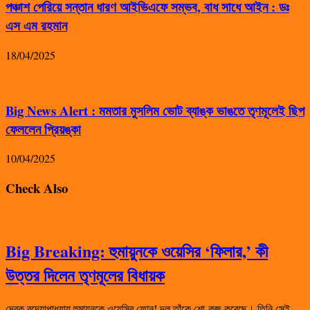
পঞ্চাশ পেরিয়ে সন্তান ধারণ আইভিএফে সম্ভব, বাধ সাধে আইন : ডঃ
এস এম রহমান
18/04/2025
Big News Alert : মমতার মুসলিম ভোট ব্যাঙ্ক ভাঙতে তৃণমূলেই ছিপ
ফেললেন প্রিয়ঙ্কা
10/04/2025
Check Also
Big Breaking: হুমায়ুনকে ওয়েসির ‘ফিলার,’ কী
উত্তর দিলেন তৃণমূলের বিধায়ক
দেবক বন্দ্যোপাধ্যায় হুমায়ুনকে ওয়েসির ফোন! দল তাঁকে শো-কজ করেছে। তিনি সেই