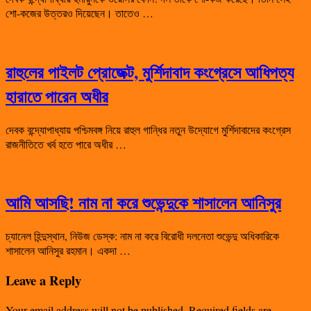
শো-কজের উত্তরও দিয়েছেন। তাতেও …
রাহুলের পাইলট প্রোজেক্ট, মুর্শিদাবাদ কংগ্রেসে আধিপত্য
হারাতে পারেন অধীর
দেবক বন্দ্যোপাধ্যায় পশ্চিমবঙ্গ নিয়ে রাহুল গান্ধির নতুন উদ্যোগে মুর্শিদাবাদের কংগ্রেস
রাজনীতিতে খর্ব হতে পারে অধীর …
আমি আসছি! নাম না করে শুভেন্দুকে শাসালেন আনিসুর
চ্যানেল হিন্দুস্থান, নিউজ ডেস্ক: নাম না করে বিরোধী দলনেতা শুভেন্দু অধিকারিকে
শাসালেন আনিসুর রহমান। একদা …
Leave a Reply
Your email address will not be published.
Required fields are