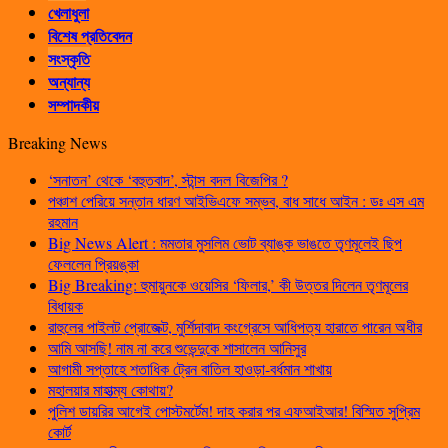
খেলাধুলা
বিশেষ প্রতিবেদন
সংস্কৃতি
অন্যান্য
সম্পাদকীয়
Breaking News
‘সনাতন’ থেকে ‘বহুতবাদ’, স্টান্স বদল বিজেপির ?
পঞ্চাশ পেরিয়ে সন্তান ধারণ আইভিএফে সম্ভব, বাধ সাধে আইন : ডঃ এস এম
রহমান
Big News Alert : মমতার মুসলিম ভোট ব্যাঙ্ক ভাঙতে তৃণমূলেই ছিপ
ফেললেন প্রিয়ঙ্কা
Big Breaking: হুমায়ুনকে ওয়েসির ‘ফিলার,’ কী উত্তর দিলেন তৃণমূলের
বিধায়ক
রাহুলের পাইলট প্রোজেক্ট, মুর্শিদাবাদ কংগ্রেসে আধিপত্য হারাতে পারেন অধীর
আমি আসছি! নাম না করে শুভেন্দুকে শাসালেন আনিসুর
আগামী সপ্তাহে শতাধিক ট্রেন বাতিল হাওড়া-বর্ধমান শাখায়
মহালয়ার মাহাত্ম্য কোথায়?
পুলিশ ডায়রির আগেই পোস্টমর্টেম! দাহ করার পর এফআইআর! বিস্মিত সুপ্রিম
কোর্ট