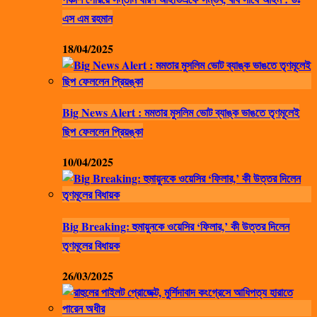
এস এম রহমান
18/04/2025
Big News Alert : মমতার মুসলিম ভোট ব্যাঙ্ক ভাঙতে তৃণমূলেই
ছিপ ফেললেন প্রিয়ঙ্কা
10/04/2025
Big Breaking: হুমায়ুনকে ওয়েসির ‘ফিলার,’ কী উত্তর দিলেন
তৃণমূলের বিধায়ক
26/03/2025