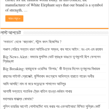
manufacturer of White Elephant says that our brand is a symbol
of strength, …
আরও পড়ুন »
লাস্ট আপডেট
‘সনাতন’ থেকে ‘বহুতবাদ’, স্টান্স বদল বিজেপির ?
পঞ্চাশ পেরিয়ে সন্তান ধারণ আইভিএফে সম্ভব, বাধ সাধে আইন : ডঃ এস এম রহমান
Big News Alert : মমতার মুসলিম ভোট ব্যাঙ্ক ভাঙতে তৃণমূলেই ছিপ ফেললেন
প্রিয়ঙ্কা
Big Breaking: হুমায়ুনকে ওয়েসির ‘ফিলার,’ কী উত্তর দিলেন তৃণমূলের বিধায়ক
রাহুলের পাইলট প্রোজেক্ট, মুর্শিদাবাদ কংগ্রেসে আধিপত্য হারাতে পারেন অধীর
আমি আসছি! নাম না করে শুভেন্দুকে শাসালেন আনিসুর
আগামী সপ্তাহে শতাধিক ট্রেন বাতিল হাওড়া-বর্ধমান শাখায়
মহালয়ার মাহাত্ম্য কোথায়?
পুলিশ ডায়রির আগেই পোস্টমর্টেম! দাহ করার পর এফআইআর! বিস্মিত সুপ্রিম কোর্ট