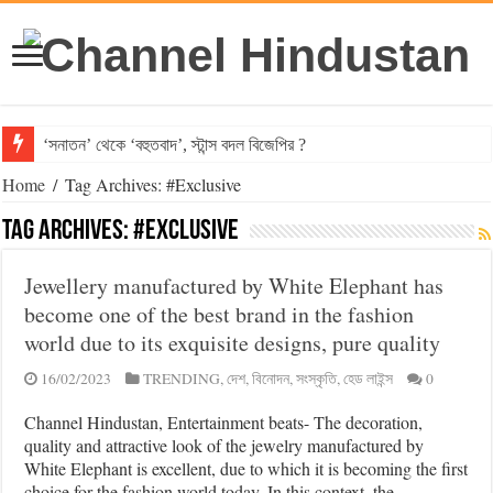
‘সনাতন’ থেকে ‘বহুতবাদ’, স্টান্স বদল বিজেপির ?
Home
/
Tag Archives: #Exclusive
Tag Archives:
#Exclusive
Jewellery manufactured by White Elephant has
become one of the best brand in the fashion
world due to its exquisite designs, pure quality
16/02/2023
TRENDING
,
দেশ
,
বিনোদন
,
সংস্কৃতি
,
হেড লাইন্স
0
Channel Hindustan, Entertainment beats- The decoration,
quality and attractive look of the jewelry manufactured by
White Elephant is excellent, due to which it is becoming the first
choice for the fashion world today. In this context, the