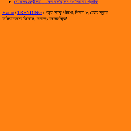
চোরেদের মন্ত্রীসভা… কেন বলেছিলেন বাঙালিয়ানার প্রতীক
Home
/
TRENDING
/
পড়ুয়া সাড়ে পাঁচশো, শিক্ষক ৮, হেয়ার স্কুলে
অভিভাবকদের বিক্ষোভ, অবরুদ্ধ কলেজস্ট্রিট