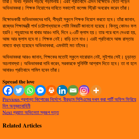
তাঁরা। অথচ প্রভাব পড়ছে পড়াশুনায়। এরই প্রতিবাদে এদিন বিক্ষোভে ফেটে পড়েন
অভিভাবকরা। শিক্ষক নিয়োগের দাবিতে সকালেই কলেজ স্ট্রিট অবরোধ করেন তাঁরা।
বিক্ষোভকারী অভিভাবকদের দাবি, শীঘ্রই স্কুলে শিক্ষক নিয়োগ করতে হবে। তাঁরা জানান,
রাজ্যের শিক্ষামন্ত্রী পার্থ চট্টোপাধ্যায়কে গোটা বিষয়টি জানানো হয়েছে। কিন্তু কোনও ফল
হয়নি। পড়ুয়াদের মা বাবার আরও দাবি, দিনে ২-৩টি ক্লাস হয়। তার পরে বলে দেওয়া হয়,
আজ আর ক্লাস হবে না। শিক্ষক নেই। বাড়ি চলে যাও। এরই প্রতিবাদে আজ রাস্তায়
নামতে বাধ্য হয়েছেন অভিভাবকরা, এমনটাই মত তাঁদের।
অভিভাবকরা আরও জানান, শিক্ষকের মতোই স্কুলে দারোয়ান নেই, সুইপার সেই। চূড়ান্ত
অচলাবস্থা। অভিভাবকরা দাবি করেন, সরকারকে সুনির্দিষ্ট আশ্বাস দিতে হবে। তা না হলে
আবারও প্রতিবাদে শামিল হবেন তাঁরা।
Spread the love
Previous
প্রশান্ত কিশোরের নির্দেশে, বীরভূমে সিপিএমের দখল করা পার্টি অফিস ফিরিয়ে
দিল অনুব্রতবাহিনী
Next
প্রয়াত অভিনেতা স্বরূপ দত্ত
Related Articles