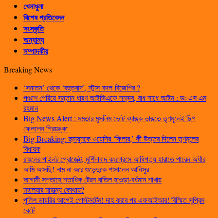
খেলাধুলা
বিশেষ প্রতিবেদন
সংস্কৃতি
অন্যান্য
সম্পাদকীয়
Breaking News
‘সনাতন’ থেকে ‘বহুতবাদ’, স্টান্স বদল বিজেপির ?
পঞ্চাশ পেরিয়ে সন্তান ধারণ আইভিএফে সম্ভব, বাধ সাধে আইন : ডঃ এস এম
রহমান
Big News Alert : মমতার মুসলিম ভোট ব্যাঙ্ক ভাঙতে তৃণমূলেই ছিপ
ফেললেন প্রিয়ঙ্কা
Big Breaking: হুমায়ুনকে ওয়েসির ‘ফিলার,’ কী উত্তর দিলেন তৃণমূলের
বিধায়ক
রাহুলের পাইলট প্রোজেক্ট, মুর্শিদাবাদ কংগ্রেসে আধিপত্য হারাতে পারেন অধীর
আমি আসছি! নাম না করে শুভেন্দুকে শাসালেন আনিসুর
আগামী সপ্তাহে শতাধিক ট্রেন বাতিল হাওড়া-বর্ধমান শাখায়
মহালয়ার মাহাত্ম্য কোথায়?
পুলিশ ডায়রির আগেই পোস্টমর্টেম! দাহ করার পর এফআইআর! বিস্মিত সুপ্রিম
কোর্ট