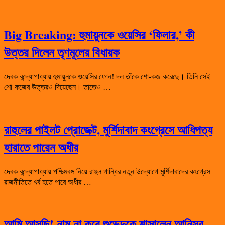
Big Breaking: হুমায়ুনকে ওয়েসির ‘ফিলার,’ কী
উত্তর দিলেন তৃণমূলের বিধায়ক
দেবক বন্দ্যোপাধ্যায় হুমায়ুনকে ওয়েসির ফোন! দল তাঁকে শো-কজ করেছে। তিনি সেই
শো-কজের উত্তরও দিয়েছেন। তাতেও …
রাহুলের পাইলট প্রোজেক্ট, মুর্শিদাবাদ কংগ্রেসে আধিপত্য
হারাতে পারেন অধীর
দেবক বন্দ্যোপাধ্যায় পশ্চিমবঙ্গ নিয়ে রাহুল গান্ধির নতুন উদ্যোগে মুর্শিদাবাদের কংগ্রেস
রাজনীতিতে খর্ব হতে পারে অধীর …
আমি আসছি! নাম না করে শুভেন্দুকে শাসালেন আনিসুর