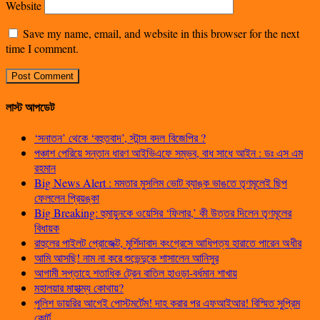
Website
Save my name, email, and website in this browser for the next
time I comment.
লাস্ট আপডেট
‘সনাতন’ থেকে ‘বহুতবাদ’, স্টান্স বদল বিজেপির ?
পঞ্চাশ পেরিয়ে সন্তান ধারণ আইভিএফে সম্ভব, বাধ সাধে আইন : ডঃ এস এম
রহমান
Big News Alert : মমতার মুসলিম ভোট ব্যাঙ্ক ভাঙতে তৃণমূলেই ছিপ
ফেললেন প্রিয়ঙ্কা
Big Breaking: হুমায়ুনকে ওয়েসির ‘ফিলার,’ কী উত্তর দিলেন তৃণমূলের
বিধায়ক
রাহুলের পাইলট প্রোজেক্ট, মুর্শিদাবাদ কংগ্রেসে আধিপত্য হারাতে পারেন অধীর
আমি আসছি! নাম না করে শুভেন্দুকে শাসালেন আনিসুর
আগামী সপ্তাহে শতাধিক ট্রেন বাতিল হাওড়া-বর্ধমান শাখায়
মহালয়ার মাহাত্ম্য কোথায়?
পুলিশ ডায়রির আগেই পোস্টমর্টেম! দাহ করার পর এফআইআর! বিস্মিত সুপ্রিম
কোর্ট