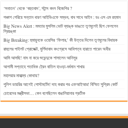
‘সনাতন’ থেকে ‘বহুতবাদ’, স্টান্স বদল বিজেপির ?
পঞ্চাশ পেরিয়ে সন্তান ধারণ আইভিএফে সম্ভব, বাধ সাধে আইন : ডঃ এস এম রহমান
Big News Alert : মমতার মুসলিম ভোট ব্যাঙ্ক ভাঙতে তৃণমূলেই ছিপ ফেললেন
প্রিয়ঙ্কা
Big Breaking: হুমায়ুনকে ওয়েসির ‘ফিলার,’ কী উত্তর দিলেন তৃণমূলের বিধায়ক
রাহুলের পাইলট প্রোজেক্ট, মুর্শিদাবাদ কংগ্রেসে আধিপত্য হারাতে পারেন অধীর
আমি আসছি! নাম না করে শুভেন্দুকে শাসালেন আনিসুর
আগামী সপ্তাহে শতাধিক ট্রেন বাতিল হাওড়া-বর্ধমান শাখায়
মহালয়ার মাহাত্ম্য কোথায়?
পুলিশ ডায়রির আগেই পোস্টমর্টেম! দাহ করার পর এফআইআর! বিস্মিত সুপ্রিম কোর্ট
চোরেদের মন্ত্রীসভা… কেন বলেছিলেন বাঙালিয়ানার প্রতীক