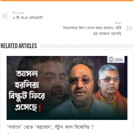
Previous
এ কী কাণ্ড হাইকোর্টে!
Next
বিধানসভায় মিশে গেলেন মমতা-মান্নান, আঁঠি
হয়ে বামেদের গড়াগড়ি
Related Articles
‘সনাতন’ থেকে ‘বহুতবাদ’, স্টান্স বদল বিজেপির ?