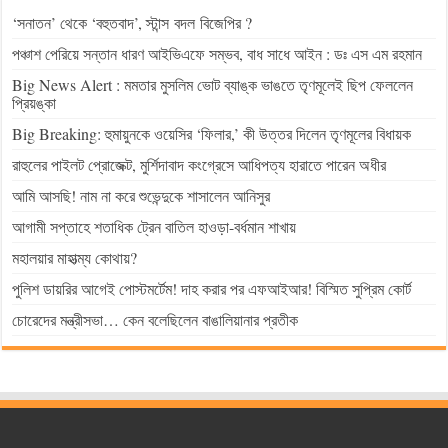
‘সনাতন’ থেকে ‘বহুতবাদ’, স্টান্স বদল বিজেপির ?
পঞ্চাশ পেরিয়ে সন্তান ধারণ আইভিএফে সম্ভব, বাধ সাধে আইন : ডঃ এস এম রহমান
Big News Alert : মমতার মুসলিম ভোট ব্যাঙ্ক ভাঙতে তৃণমূলেই ছিপ ফেললেন
প্রিয়ঙ্কা
Big Breaking: হুমায়ুনকে ওয়েসির ‘ফিলার,’ কী উত্তর দিলেন তৃণমূলের বিধায়ক
রাহুলের পাইলট প্রোজেক্ট, মুর্শিদাবাদ কংগ্রেসে আধিপত্য হারাতে পারেন অধীর
আমি আসছি! নাম না করে শুভেন্দুকে শাসালেন আনিসুর
আগামী সপ্তাহে শতাধিক ট্রেন বাতিল হাওড়া-বর্ধমান শাখায়
মহালয়ার মাহাত্ম্য কোথায়?
পুলিশ ডায়রির আগেই পোস্টমর্টেম! দাহ করার পর এফআইআর! বিস্মিত সুপ্রিম কোর্ট
চোরেদের মন্ত্রীসভা… কেন বলেছিলেন বাঙালিয়ানার প্রতীক