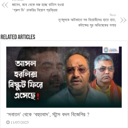
জানেন, কবে থেকে শুরু হচ্ছে বাতিল হওয়া
‘গ্রুপ ডি’ চাকরির নিয়োগ প্রক্রিয়া
Next
তৃণমূলকে আটকাতে সব বিরোধীদের হাতে হাত,
কটাক্ষের সুর অভিষেকের গলায়
Related Articles
‘সনাতন’ থেকে ‘বহুতবাদ’, স্টান্স বদল বিজেপির ?
11/07/2025