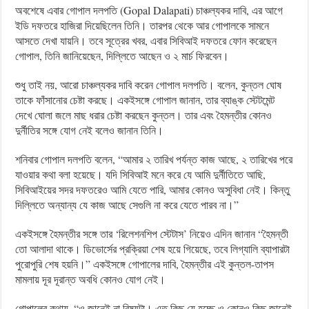
অবশেষে এবার গোপাল দলপতি (Gopal Dalapati) চাঞ্চল্যকর দাবি, এর আগে
ইডি দফতরে হাজিরা দিয়েছিলেন তিনি। তারপর থেকে আর গোপালকে সামনে
আসতে দেখা যায়নি। তবে সূত্রের খবর, এবার সিবিআই দফতরে ফোন করেছেন
গোপাল, তিনি জানিয়েছেন, দিল্লিতে আছেন ও ২ মার্চ ফিরবেন।
শুধু তাই নয়, আরো চাঞ্চল্যকর দাবি করেন গোপাল দলপতি। বলেন, কুন্তল ঘোষ
তাকে ফাঁসানোর চেষ্টা করছে। একইসঙ্গে গোপাল জানান, তার ব্যাঙ্ক স্টেটমেন্ট
দেখে ঘোলা জলে মাছ ধরার চেষ্টা করছেন কুন্তল। তার এবং হৈমন্তীর কোনও
দুর্নীতির সঙ্গে যোগ নেই বলেও জানান তিনি।
শনিবার গোপাল দলপতি বলেন, “আমার ২ তারিখ পর্যন্ত কাজ আছে, ২ তারিখের পরে
যাওয়ার কথা বলা হয়েছে। যদি সিবিআই মনে করে যে আমি দুর্নীতিতে আছি,
সিবিআইয়ের সদর দফতরেও আমি যেতে পারি, আমার কোনও অসুবিধা নেই। কিন্তু
দিল্লিতে অন্যান্য যে কাজ আছে সেগুলি না করে যেতে পারব না।”
একইসঙ্গে হৈমন্তীর সঙ্গে তার ‘রিলেশনশিপ স্টেটাস’ নিয়েও এদিন জানান “হৈমন্তী
তো আলাদা থাকে। ডিভোর্সের প্রক্রিয়া শেষ হয়ে গিয়েছে, তবে লিগ্যালি ব্যাপারটা
পুরোপুরি শেষ হয়নি।” একইসঙ্গে গোপালের দাবি, হৈমন্তীর এই কুন্তল-তাপস
মামলায় দূর দূরান্ত অবধি কোনও যোগ নেই।
গোপালের কথায়, “ও জানেই না বিষয়টা। এত কিছু যে হচ্ছে ও কোনও কিছু জানেই