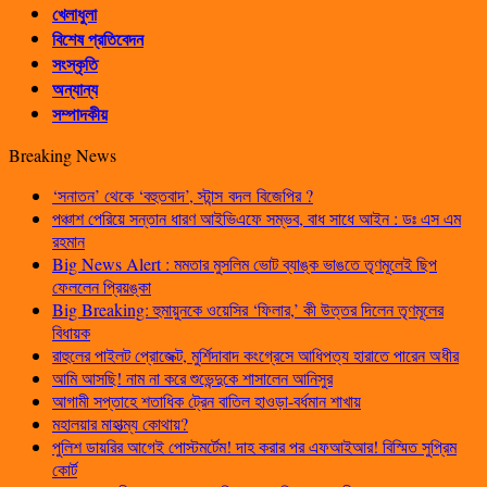
খেলাধুলা
বিশেষ প্রতিবেদন
সংস্কৃতি
অন্যান্য
সম্পাদকীয়
Breaking News
‘সনাতন’ থেকে ‘বহুতবাদ’, স্টান্স বদল বিজেপির ?
পঞ্চাশ পেরিয়ে সন্তান ধারণ আইভিএফে সম্ভব, বাধ সাধে আইন : ডঃ এস এম
রহমান
Big News Alert : মমতার মুসলিম ভোট ব্যাঙ্ক ভাঙতে তৃণমূলেই ছিপ
ফেললেন প্রিয়ঙ্কা
Big Breaking: হুমায়ুনকে ওয়েসির ‘ফিলার,’ কী উত্তর দিলেন তৃণমূলের
বিধায়ক
রাহুলের পাইলট প্রোজেক্ট, মুর্শিদাবাদ কংগ্রেসে আধিপত্য হারাতে পারেন অধীর
আমি আসছি! নাম না করে শুভেন্দুকে শাসালেন আনিসুর
আগামী সপ্তাহে শতাধিক ট্রেন বাতিল হাওড়া-বর্ধমান শাখায়
মহালয়ার মাহাত্ম্য কোথায়?
পুলিশ ডায়রির আগেই পোস্টমর্টেম! দাহ করার পর এফআইআর! বিস্মিত সুপ্রিম
কোর্ট