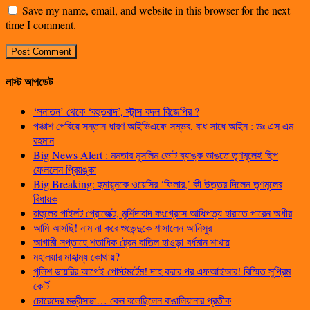
Save my name, email, and website in this browser for the next
time I comment.
লাস্ট আপডেট
‘সনাতন’ থেকে ‘বহুতবাদ’, স্টান্স বদল বিজেপির ?
পঞ্চাশ পেরিয়ে সন্তান ধারণ আইভিএফে সম্ভব, বাধ সাধে আইন : ডঃ এস এম
রহমান
Big News Alert : মমতার মুসলিম ভোট ব্যাঙ্ক ভাঙতে তৃণমূলেই ছিপ
ফেললেন প্রিয়ঙ্কা
Big Breaking: হুমায়ুনকে ওয়েসির ‘ফিলার,’ কী উত্তর দিলেন তৃণমূলের
বিধায়ক
রাহুলের পাইলট প্রোজেক্ট, মুর্শিদাবাদ কংগ্রেসে আধিপত্য হারাতে পারেন অধীর
আমি আসছি! নাম না করে শুভেন্দুকে শাসালেন আনিসুর
আগামী সপ্তাহে শতাধিক ট্রেন বাতিল হাওড়া-বর্ধমান শাখায়
মহালয়ার মাহাত্ম্য কোথায়?
পুলিশ ডায়রির আগেই পোস্টমর্টেম! দাহ করার পর এফআইআর! বিস্মিত সুপ্রিম
কোর্ট
চোরেদের মন্ত্রীসভা… কেন বলেছিলেন বাঙালিয়ানার প্রতীক