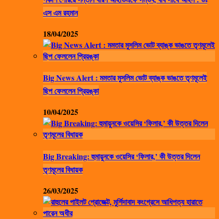
এস এম রহমান
18/04/2025
Big News Alert : মমতার মুসলিম ভোট ব্যাঙ্ক ভাঙতে তৃণমূলেই
ছিপ ফেললেন প্রিয়ঙ্কা
10/04/2025
Big Breaking: হুমায়ুনকে ওয়েসির ‘ফিলার,’ কী উত্তর দিলেন
তৃণমূলের বিধায়ক
26/03/2025