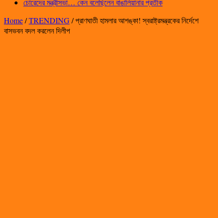
চোরেদের মন্ত্রীসভা… কেন বলেছিলেন বাঙালিয়ানার প্রতীক
Home
/
TRENDING
/
প্রাণঘাতী হামলার আশঙ্কা! স্বরাষ্ট্রমন্ত্রকের নির্দেশে
বাসভবন বদল করলেন দিলীপ