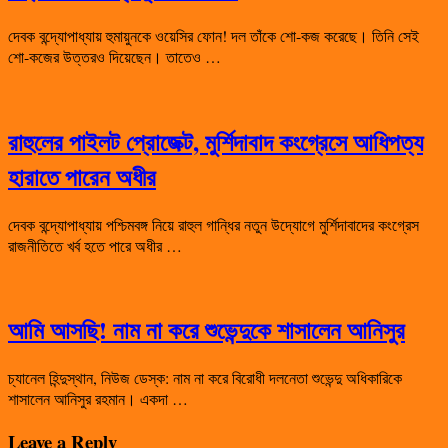
দেবক বন্দ্যোপাধ্যায় হুমায়ুনকে ওয়েসির ফোন! দল তাঁকে শো-কজ করেছে। তিনি সেই
শো-কজের উত্তরও দিয়েছেন। তাতেও …
রাহুলের পাইলট প্রোজেক্ট, মুর্শিদাবাদ কংগ্রেসে আধিপত্য
হারাতে পারেন অধীর
দেবক বন্দ্যোপাধ্যায় পশ্চিমবঙ্গ নিয়ে রাহুল গান্ধির নতুন উদ্যোগে মুর্শিদাবাদের কংগ্রেস
রাজনীতিতে খর্ব হতে পারে অধীর …
আমি আসছি! নাম না করে শুভেন্দুকে শাসালেন আনিসুর
চ্যানেল হিন্দুস্থান, নিউজ ডেস্ক: নাম না করে বিরোধী দলনেতা শুভেন্দু অধিকারিকে
শাসালেন আনিসুর রহমান। একদা …
Leave a Reply