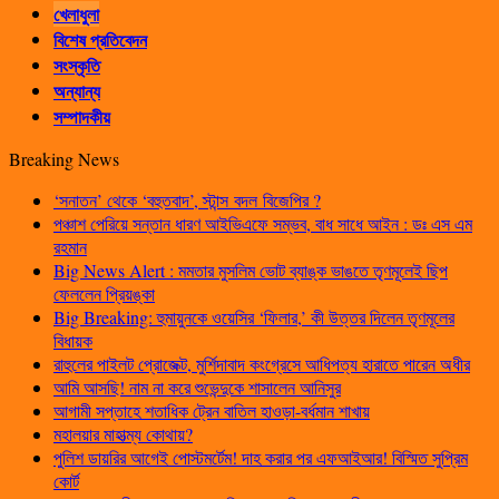
খেলাধুলা
বিশেষ প্রতিবেদন
সংস্কৃতি
অন্যান্য
সম্পাদকীয়
Breaking News
‘সনাতন’ থেকে ‘বহুতবাদ’, স্টান্স বদল বিজেপির ?
পঞ্চাশ পেরিয়ে সন্তান ধারণ আইভিএফে সম্ভব, বাধ সাধে আইন : ডঃ এস এম
রহমান
Big News Alert : মমতার মুসলিম ভোট ব্যাঙ্ক ভাঙতে তৃণমূলেই ছিপ
ফেললেন প্রিয়ঙ্কা
Big Breaking: হুমায়ুনকে ওয়েসির ‘ফিলার,’ কী উত্তর দিলেন তৃণমূলের
বিধায়ক
রাহুলের পাইলট প্রোজেক্ট, মুর্শিদাবাদ কংগ্রেসে আধিপত্য হারাতে পারেন অধীর
আমি আসছি! নাম না করে শুভেন্দুকে শাসালেন আনিসুর
আগামী সপ্তাহে শতাধিক ট্রেন বাতিল হাওড়া-বর্ধমান শাখায়
মহালয়ার মাহাত্ম্য কোথায়?
পুলিশ ডায়রির আগেই পোস্টমর্টেম! দাহ করার পর এফআইআর! বিস্মিত সুপ্রিম
কোর্ট