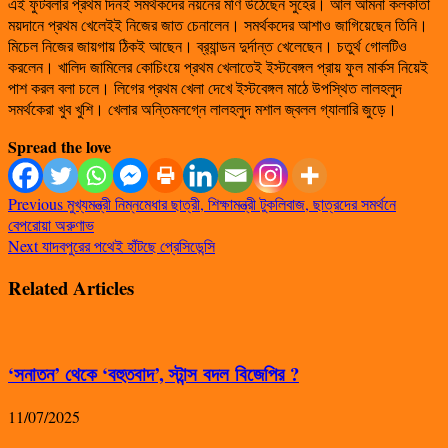
এই ফুটবলার প্রথম দিনই সমর্থকদের নয়নের মণি উঠেছেন সুহের। আল আমনা কলকাতা
ময়দানে প্রথম খেলেইই নিজের জাত চেনালেন। সমর্থকদের আশাও জাগিয়েছেন তিনি।
মিচেল নিজের জায়গায় ঠিকই আছেন। ব্র‍্যান্ডন দুর্দান্ত খেলেছেন। চতুর্থ গোলটিও
করলেন। খালিদ জামিলের কোচিংয়ে প্রথম খেলাতেই ইস্টবেঙ্গল প্রায় ফুল মার্কস নিয়েই
পাশ করল বলা চলে। লিগের প্রথম খেলা দেখে ইস্টবেঙ্গল মাঠে উপস্থিত লালহলুদ
সমর্থকেরা খুব খুশি। খেলার অন্তিমলগ্নে লালহলুদ মশাল জ্বলল গ্যালারি জুড়ে।
Spread the love
Previous
মুখ্যমন্ত্রী নিম্নমেধার ছাত্রী, শিক্ষামন্ত্রী টুকলিবাজ, ছাত্রদের সমর্থনে
বেপরোয়া অরুণাভ
Next
যাদবপুরের পথেই হাঁটছে প্রেসিডেন্সি
Related Articles
‘সনাতন’ থেকে ‘বহুতবাদ’, স্টান্স বদল বিজেপির ?
11/07/2025