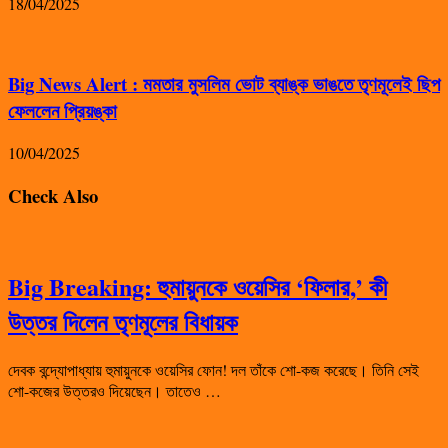
18/04/2025
Big News Alert : মমতার মুসলিম ভোট ব্যাঙ্ক ভাঙতে তৃণমূলেই ছিপ
ফেললেন প্রিয়ঙ্কা
10/04/2025
Check Also
Big Breaking: হুমায়ুনকে ওয়েসির ‘ফিলার,’ কী
উত্তর দিলেন তৃণমূলের বিধায়ক
দেবক বন্দ্যোপাধ্যায় হুমায়ুনকে ওয়েসির ফোন! দল তাঁকে শো-কজ করেছে। তিনি সেই
শো-কজের উত্তরও দিয়েছেন। তাতেও …