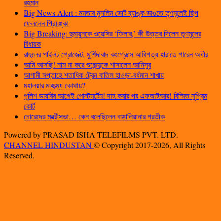
রহমান
Big News Alert : মমতার মুসলিম ভোট ব্যাঙ্ক ভাঙতে তৃণমূলেই ছিপ
ফেললেন প্রিয়ঙ্কা
Big Breaking: হুমায়ুনকে ওয়েসির ‘ফিলার,’ কী উত্তর দিলেন তৃণমূলের
বিধায়ক
রাহুলের পাইলট প্রোজেক্ট, মুর্শিদাবাদ কংগ্রেসে আধিপত্য হারাতে পারেন অধীর
আমি আসছি! নাম না করে শুভেন্দুকে শাসালেন আনিসুর
আগামী সপ্তাহে শতাধিক ট্রেন বাতিল হাওড়া-বর্ধমান শাখায়
মহালয়ার মাহাত্ম্য কোথায়?
পুলিশ ডায়রির আগেই পোস্টমর্টেম! দাহ করার পর এফআইআর! বিস্মিত সুপ্রিম
কোর্ট
চোরেদের মন্ত্রীসভা… কেন বলেছিলেন বাঙালিয়ানার প্রতীক
Powered by PRASAD ISHA TELEFILMS PVT. LTD.
CHANNEL HINDUSTAN
© Copyright 2017-2026, All Rights
Reserved.