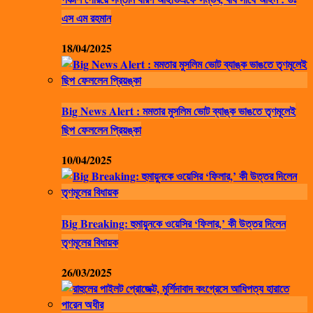
এস এম রহমান
18/04/2025
Big News Alert : মমতার মুসলিম ভোট ব্যাঙ্ক ভাঙতে তৃণমূলেই
ছিপ ফেললেন প্রিয়ঙ্কা
10/04/2025
Big Breaking: হুমায়ুনকে ওয়েসির ‘ফিলার,’ কী উত্তর দিলেন
তৃণমূলের বিধায়ক
26/03/2025