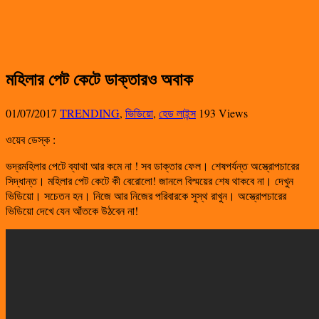
মহিলার পেট কেটে ডাক্তারও অবাক
01/07/2017
TRENDING
,
ভিডিয়ো
,
হেড লাইন্স
193 Views
ওয়েব ডেস্ক :
ভদ্রমহিলার পেটে ব্যাথা আর কমে না ! সব ডাক্তার ফেল। শেষপর্যন্ত অস্ত্রোপচারের
সিদ্ধান্ত। মহিলার পেট কেটে কী বেরোলো! জানলে বিস্ময়ের শেষ থাকবে না। দেখুন
ভিডিয়ো। সচেতন হন। নিজে আর নিজের পরিবারকে সুস্থ রাখুন। অস্ত্রোপচারের
ভিডিয়ো দেখে যেন আঁতকে উঠবেন না!