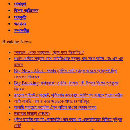
খেলাধুলা
বিশেষ প্রতিবেদন
সংস্কৃতি
অন্যান্য
সম্পাদকীয়
Breaking News
‘সনাতন’ থেকে ‘বহুতবাদ’, স্টান্স বদল বিজেপির ?
পঞ্চাশ পেরিয়ে সন্তান ধারণ আইভিএফে সম্ভব, বাধ সাধে আইন : ডঃ এস এম
রহমান
Big News Alert : মমতার মুসলিম ভোট ব্যাঙ্ক ভাঙতে তৃণমূলেই ছিপ
ফেললেন প্রিয়ঙ্কা
Big Breaking: হুমায়ুনকে ওয়েসির ‘ফিলার,’ কী উত্তর দিলেন তৃণমূলের
বিধায়ক
রাহুলের পাইলট প্রোজেক্ট, মুর্শিদাবাদ কংগ্রেসে আধিপত্য হারাতে পারেন অধীর
আমি আসছি! নাম না করে শুভেন্দুকে শাসালেন আনিসুর
আগামী সপ্তাহে শতাধিক ট্রেন বাতিল হাওড়া-বর্ধমান শাখায়
মহালয়ার মাহাত্ম্য কোথায়?
পুলিশ ডায়রির আগেই পোস্টমর্টেম! দাহ করার পর এফআইআর! বিস্মিত সুপ্রিম
কোর্ট