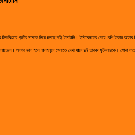
ানাটানি
িডফিল্ডার প্রবীর দাসকে নিয়ে চলছে দড়ি টানাটানি। ইস্টবেঙ্গলের চেয়ে বেশি টাকার অফা
াচ্ছেন। অফার ভাল হলে লালহলুদে খেলাতে দেখা যাবে দুই তারকা ফুটবলারকে। শোনা যাচ্ছ