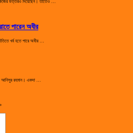
 শো-কজের উত্তরও দিয়েছেন। তাতেও …
হারাতে পারেন অধীর
রাজনীতিতে খর্ব হতে পারে অধীর …
সালেন আনিসুর রহমান। একদা …
*