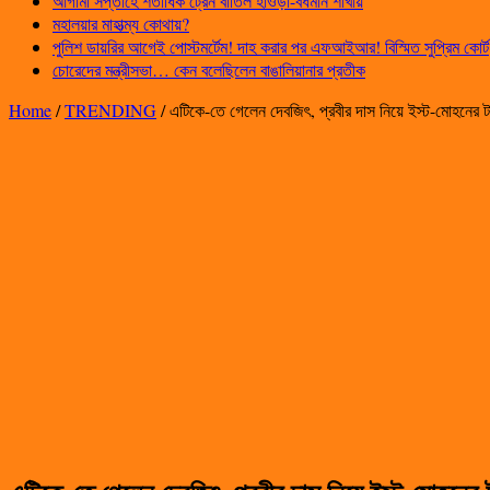
আগামী সপ্তাহে শতাধিক ট্রেন বাতিল হাওড়া-বর্ধমান শাখায়
মহালয়ার মাহাত্ম্য কোথায়?
পুলিশ ডায়রির আগেই পোস্টমর্টেম! দাহ করার পর এফআইআর! বিস্মিত সুপ্রিম কোর্ট
চোরেদের মন্ত্রীসভা… কেন বলেছিলেন বাঙালিয়ানার প্রতীক
Home
/
TRENDING
/
এটিকে-তে গেলেন দেবজিৎ, প্রবীর দাস নিয়ে ইস্ট-মোহনের টা