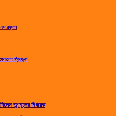
স এম রহমান
েললেন প্রিয়ঙ্কা
িলেন তৃণমূলের বিধায়ক