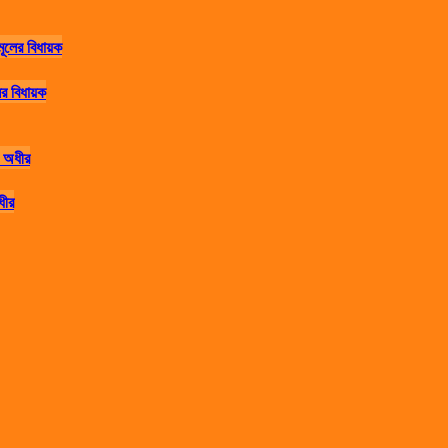
র বিধায়ক
ধীর