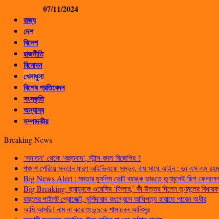
07/11/2024
রাজ্য
দেশ
বিদেশ
রাজনীতি
বিনোদন
খেলাধুলা
বিশেষ প্রতিবেদন
সংস্কৃতি
অন্যান্য
সম্পাদকীয়
Breaking News
‘সনাতন’ থেকে ‘বহুতবাদ’, স্টান্স বদল বিজেপির ?
পঞ্চাশ পেরিয়ে সন্তান ধারণ আইভিএফে সম্ভব, বাধ সাধে আইন : ডঃ এস এম রহম
Big News Alert : মমতার মুসলিম ভোট ব্যাঙ্ক ভাঙতে তৃণমূলেই ছিপ ফেললেন প
Big Breaking: হুমায়ুনকে ওয়েসির ‘ফিলার,’ কী উত্তর দিলেন তৃণমূলের বিধায়ক
রাহুলের পাইলট প্রোজেক্ট, মুর্শিদাবাদ কংগ্রেসে আধিপত্য হারাতে পারেন অধীর
আমি আসছি! নাম না করে শুভেন্দুকে শাসালেন আনিসুর