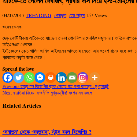
এটিকে-তে গেলেন দেবজিৎ, প্রবীর দাস নিয়ে ইস্ট-মোহনের ট
04/07/2017
TRENDING
,
খেলাধুলা
,
হেড লাইন্স
157 Views
ওয়েব ডেস্ক:
দেড় কোটি টাকায় এটিকে-তে যাচ্ছেন তারকা গোলকিপার দেবজিৎ মজুমদার। ওদিকে বাগানের ম
আইএসএল খেলবেন।
ইস্টবেঙ্গলের কোচ খালিদ জামিল আইজলের আশুতোষ মেহতা আর জয়েশ রানের সঙ্গে কথা চাল
প্রধানের লড়াই জমে গেছে।
Spread the love
Previous
রাজ্যপাল বিজেপির ব্লক নেতার মত কথা বলছেন : মুখ্যমন্ত্রী
Next
বাদুড়িয়া নিয়েও রাজনীতি মুখ্যমন্ত্রীর! সংশয় সব মহলে
Related Articles
‘সনাতন’ থেকে ‘বহুতবাদ’, স্টান্স বদল বিজেপির ?