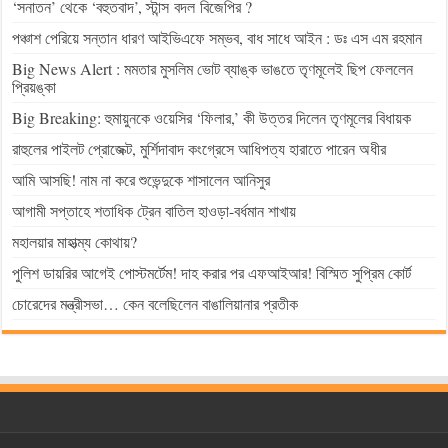
‘সনাতন’ থেকে ‘বহুতবাদ’, স্টান্স বদল বিজেপির ?
পঞ্চাশ পেরিয়ে সন্তান ধারণ আইভিএফে সম্ভব, বাধ সাধে আইন : ডঃ এস এম রহমান
Big News Alert : মমতার মুসলিম ভোট ব্যাঙ্ক ভাঙতে তৃণমূলেই ছিপ ফেললেন
প্রিয়ঙ্কা
Big Breaking: হুমায়ুনকে ওয়েসির ‘ফিলার,’ কী উত্তর দিলেন তৃণমূলের বিধায়ক
রাহুলের পাইলট প্রোজেক্ট, মুর্শিদাবাদ কংগ্রেসে আধিপত্য হারাতে পারেন অধীর
আমি আসছি! নাম না করে শুভেন্দুকে শাসালেন আনিসুর
আগামী সপ্তাহে শতাধিক ট্রেন বাতিল হাওড়া-বর্ধমান শাখায়
মহালয়ার মাহাত্ম্য কোথায়?
পুলিশ ডায়রির আগেই পোস্টমর্টেম! দাহ করার পর এফআইআর! বিস্মিত সুপ্রিম কোর্ট
চোরেদের মন্ত্রীসভা… কেন বলেছিলেন বাঙালিয়ানার প্রতীক