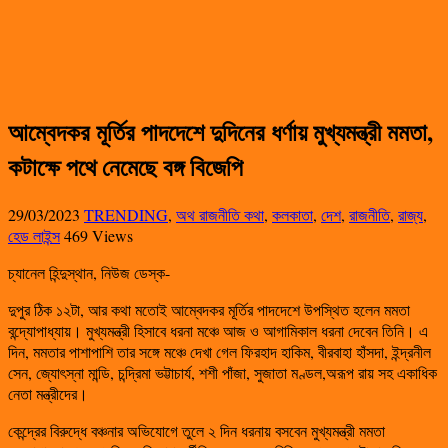
আম্বেদকর মূর্তির পাদদেশে দুদিনের ধর্ণায় মুখ্যমন্ত্রী মমতা,
কটাক্ষে পথে নেমেছে বঙ্গ বিজেপি
29/03/2023
TRENDING
,
অথ রাজনীতি কথা
,
কলকাতা
,
দেশ
,
রাজনীতি
,
রাজ্য
,
হেড লাইন্স
469 Views
চ্যানেল হিন্দুস্থান, নিউজ ডেস্ক-
দুপুর ঠিক ১২টা, আর কথা মতোই আম্বেদকর মূর্তির পাদদেশে উপস্থিত হলেন মমতা
বন্দ্যোপাধ্যায়। মুখ্যমন্ত্রী হিসাবে ধরনা মঞ্চে আজ ও আগামিকাল ধরনা দেবেন তিনি। এ
দিন, মমতার পাশাপাশি তার সঙ্গে মঞ্চে দেখা গেল ফিরহাদ হাকিম, বীরবাহা হাঁসদা, ইন্দ্রনীল
সেন, জ্যোৎস্না মান্ডি, চন্দ্রিমা ভট্টাচার্য, শশী পাঁজা, সুজাতা মণ্ডল,অরূপ রায় সহ একাধিক
নেতা মন্ত্রীদের।
কেন্দ্রের বিরুদ্ধে বঞ্চনার অভিযোগে তুলে ২ দিন ধরনায় বসবেন মুখ্যমন্ত্রী মমতা