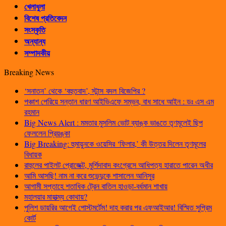
খেলাধুলা
বিশেষ প্রতিবেদন
সংস্কৃতি
অন্যান্য
সম্পাদকীয়
Breaking News
‘সনাতন’ থেকে ‘বহুতবাদ’, স্টান্স বদল বিজেপির ?
পঞ্চাশ পেরিয়ে সন্তান ধারণ আইভিএফে সম্ভব, বাধ সাধে আইন : ডঃ এস এম
রহমান
Big News Alert : মমতার মুসলিম ভোট ব্যাঙ্ক ভাঙতে তৃণমূলেই ছিপ
ফেললেন প্রিয়ঙ্কা
Big Breaking: হুমায়ুনকে ওয়েসির ‘ফিলার,’ কী উত্তর দিলেন তৃণমূলের
বিধায়ক
রাহুলের পাইলট প্রোজেক্ট, মুর্শিদাবাদ কংগ্রেসে আধিপত্য হারাতে পারেন অধীর
আমি আসছি! নাম না করে শুভেন্দুকে শাসালেন আনিসুর
আগামী সপ্তাহে শতাধিক ট্রেন বাতিল হাওড়া-বর্ধমান শাখায়
মহালয়ার মাহাত্ম্য কোথায়?
পুলিশ ডায়রির আগেই পোস্টমর্টেম! দাহ করার পর এফআইআর! বিস্মিত সুপ্রিম
কোর্ট