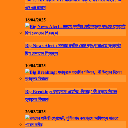
এস এম রহমান
18/04/2025
Big News Alert : মমতার মুসলিম ভোট ব্যাঙ্ক ভাঙতে তৃণমূলেই
ছিপ ফেললেন প্রিয়ঙ্কা
10/04/2025
Big Breaking: হুমায়ুনকে ওয়েসির ‘ফিলার,’ কী উত্তর দিলেন
তৃণমূলের বিধায়ক
26/03/2025