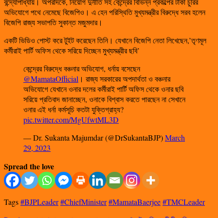
বন্দ্যোপাধ্যায়। অপরদিকে, নিয়োগ দুর্নীতি সহ কেন্দ্রের বিভিন্ন প্রকল্পের টাকা চুরির
অভিযোগে পথে নেমেছে বিজেপিও। এ হেন পরিস্থিতি মুখ্যমন্ত্রীর বিরুদ্ধে সরব হলেন
বিজেপি রাজ্য সভাপতি সুকান্ত মজুমদার।
একটি ভিডিও পোস্ট করে টুইট করেছেন তিনি। যেখানে বিজেপি নেতা লিখেছেন,’তৃণমূল
কর্মীরাই পার্টি অফিস থেকে সরিয়ে দিচ্ছেন মুখ্যমন্ত্রীর ছবি’
কেন্দ্রের বিরুদ্ধে বঞ্চনার অভিযোগ, ধর্নায় বসেছেন
@MamataOfficial
। রাজ্য সরকারের অপদার্থতা ও বঞ্চনার
অভিযোগে যেখানে ওনার দলের কর্মীরাই পার্টি অফিস থেকে ওনার ছবি
সরিয়ে প্রতিবাদ জানাচ্ছেন, ওনাকে বিশ্বাস করতে পারছেন না সেখানে
ওনার এই ধর্না কর্মসূচি কতটা যুক্তিগ্রাহ্য?
pic.twitter.com/MgUfwtML3D
— Dr. Sukanta Majumdar (@DrSukantaBJP)
March
29, 2023
Spread the love
Tags
#BJPLeader
#ChiefMinister
#MamataBaerjee
#TMCLeader