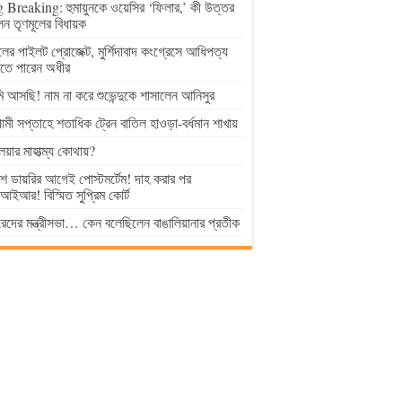
 Breaking: হুমায়ুনকে ওয়েসির ‘ফিলার,’ কী উত্তর
েন তৃণমূলের বিধায়ক
ুলের পাইলট প্রোজেক্ট, মুর্শিদাবাদ কংগ্রেসে আধিপত্য
াতে পারেন অধীর
 আসছি! নাম না করে শুভেন্দুকে শাসালেন আনিসুর
মী সপ্তাহে শতাধিক ট্রেন বাতিল হাওড়া-বর্ধমান শাখায়
লয়ার মাহাত্ম্য কোথায়?
িশ ডায়রির আগেই পোস্টমর্টেম! দাহ করার পর
ইআর! বিস্মিত সুপ্রিম কোর্ট
েদের মন্ত্রীসভা… কেন বলেছিলেন বাঙালিয়ানার প্রতীক