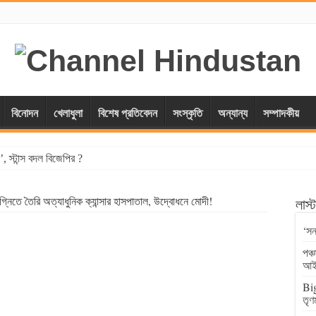
বিনোদন
খেলাধুলা
বিশেষ প্রতিবেদন
সংস্কৃতি
অন্যান্য
সম্পাদকীয়
, স্টান্স বদল বিজেপির ?
গ্নিতে তৈরি অত্যাধুনিক ক্যান্সার হাসপাতাল, উদ্বোধনে মোদী!
লাস
‘সন
পঞ্
আই
Big
তৃণ