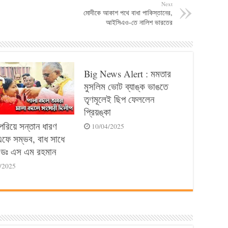
Next
মোদীকে আকাশ পথে বাধা পাকিস্তানের,
আইসিএও-তে নালিশ ভারতের
Big News Alert : মমতার
মুসলিম ভোট ব্যাঙ্ক ভাঙতে
তৃণমূলেই ছিপ ফেললেন
প্রিয়ঙ্কা
পেরিয়ে সন্তান ধারণ
10/04/2025
ে সম্ভব, বাধ সাধে
ডঃ এস এম রহমান
/2025