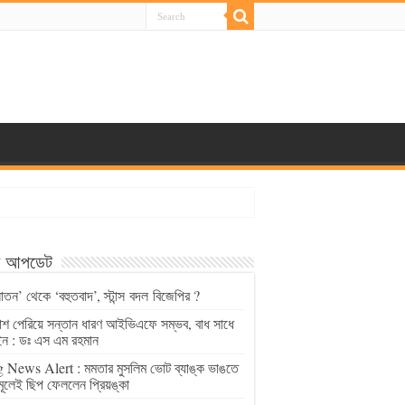
্ট আপডেট
াতন’ থেকে ‘বহুতবাদ’, স্টান্স বদল বিজেপির ?
চাশ পেরিয়ে সন্তান ধারণ আইভিএফে সম্ভব, বাধ সাধে
ন : ডঃ এস এম রহমান
 News Alert : মমতার মুসলিম ভোট ব্যাঙ্ক ভাঙতে
মূলেই ছিপ ফেললেন প্রিয়ঙ্কা