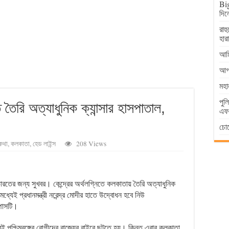
Big
দিল
রাহ
হার
আমি
আগা
মহা
পুল
 তৈরি অত্যাধুনিক ক্যান্সার হাসপাতাল,
এফআ
চোর
কথা
,
কলকাতা
,
হেড লাইন্স
208 Views
ারতের জন্য সুখবর। কেন্দ্রের অর্থলগ্নিতে কলকাতায় তৈরি অত্যাধুনিক
্যেই প্রধানমন্ত্রী নরেন্দ্র মোদীর হাতে উদ্বোধন হবে নিউ
্পাসটি।
্রেই পশ্চিমবঙ্গের রোগীদের রাজ্যের বাইরে ছুটতে হয়। কিন্তু এবার কলকাতা