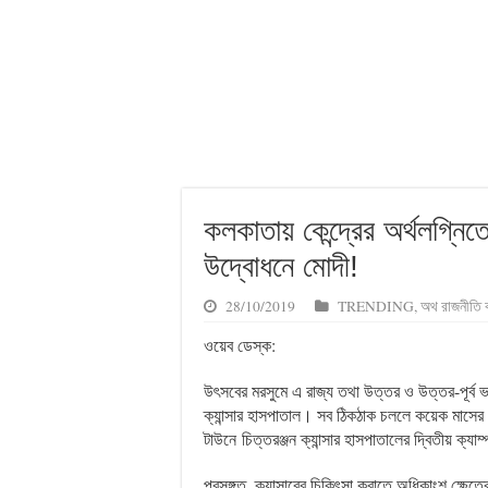
কলকাতায় কেন্দ্রের অর্থলগ্নিতে
উদ্বোধনে মোদী!
28/10/2019
TRENDING
,
অথ রাজনীতি 
ওয়েব ডেস্ক:
উৎসবের মরসুমে এ রাজ্য তথা উত্তর ও উত্তর-পূর্ব ভ
ক্যান্সার হাসপাতাল। সব ঠিকঠাক চললে কয়েক মাসের মধ
টাউনে চিত্তরঞ্জন ক্যান্সার হাসপাতালের দ্বিতীয় ক্যাম
প্রসঙ্গত, ক্যান্সারের চিকিৎসা করাতে অধিকাংশ ক্ষেত