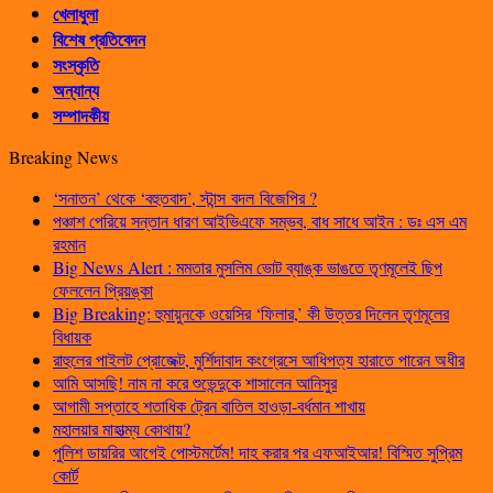
খেলাধুলা
বিশেষ প্রতিবেদন
সংস্কৃতি
অন্যান্য
সম্পাদকীয়
Breaking News
‘সনাতন’ থেকে ‘বহুতবাদ’, স্টান্স বদল বিজেপির ?
পঞ্চাশ পেরিয়ে সন্তান ধারণ আইভিএফে সম্ভব, বাধ সাধে আইন : ডঃ এস এম
রহমান
Big News Alert : মমতার মুসলিম ভোট ব্যাঙ্ক ভাঙতে তৃণমূলেই ছিপ
ফেললেন প্রিয়ঙ্কা
Big Breaking: হুমায়ুনকে ওয়েসির ‘ফিলার,’ কী উত্তর দিলেন তৃণমূলের
বিধায়ক
রাহুলের পাইলট প্রোজেক্ট, মুর্শিদাবাদ কংগ্রেসে আধিপত্য হারাতে পারেন অধীর
আমি আসছি! নাম না করে শুভেন্দুকে শাসালেন আনিসুর
আগামী সপ্তাহে শতাধিক ট্রেন বাতিল হাওড়া-বর্ধমান শাখায়
মহালয়ার মাহাত্ম্য কোথায়?
পুলিশ ডায়রির আগেই পোস্টমর্টেম! দাহ করার পর এফআইআর! বিস্মিত সুপ্রিম
কোর্ট