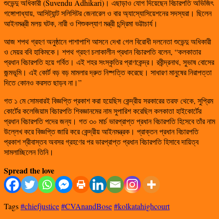
শুভেন্দু অধিকারী (Suvendu Adhikari)। এছাড়াও যোগ দিয়েছেন বিচারপতি অভিজিৎ
গঙ্গোপাধ্যায়, আসিট্যান্ট সলিসিটর জেনারেল ও বার অ্যাস্যোসিয়েশনের সদস্যরা। ছিলেন
আইনমন্ত্রী মলয় ঘটক, নারী ও শিশুকল্যাণ মন্ত্রী চন্দ্রিমা ভট্টাচার্য।
আজ শপথ গ্রহণ অনুষ্ঠানে পাশাপাশি আসনে দেখা গেল বিরোধী দলনেতা শুভেন্দু অধিকারী
ও মেয়র ববি হাকিমকে। শপথ গ্রহণ চলাকালীন প্রধান বিচারপতি বলেন, “কলকাতার
প্রধান বিচারপতি হয়ে গর্বিত। এই শহর সংস্কৃতির প্রাণকেন্দ্র। রবীন্দ্রনাথ, সুভাষ বোসের
জন্মভূমি। এই কোর্ট বড় বড় মামলার দ্রুত নিষ্পত্তি করেছে। সাধারণ মানুষের নিরাপত্তা
দিতে কোনও করসত ছাড়ব না।”
গত ১ মে সোমবারই বিজ্ঞপ্তি প্রকাশ করা হয়েছিস কেন্দ্রীয় সরকারের তরফ থেকে, সুপ্রিম
কোর্টের কলেজিয়াম বিচারপতি শিবজ্ঞানমের নাম সুপারিশ করেছিল কলকাতা হাইকোর্টের
প্রধান বিচারপতি পদের জন্য। গত ৩০ মার্চ ভারপ্রাপ্ত প্রধান বিচারপতি হিসেবে তাঁর নাম
উল্লেখ করে বিজ্ঞপ্তি জারি করে কেন্দ্রীয় আইনমন্ত্রক। প্রাক্তন প্রধান বিচারপতি
প্রকাশ শ্রীবাস্তব অবসর গ্রহণের পর ভারপ্রাপ্ত প্রধান বিচারপতি হিসাবে দায়িত্ব
সামলাচ্ছিলেন তিনি।
Spread the love
Tags
#chiefjustice
#CVAnandBose
#kolkatahighcourt