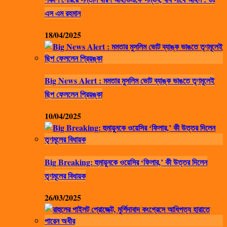
এস এম রহমান
18/04/2025
Big News Alert : মমতার মুসলিম ভোট ব্যাঙ্ক ভাঙতে তৃণমূলেই
ছিপ ফেললেন প্রিয়ঙ্কা
10/04/2025
Big Breaking: হুমায়ুনকে ওয়েসির ‘ফিলার,’ কী উত্তর দিলেন
তৃণমূলের বিধায়ক
26/03/2025