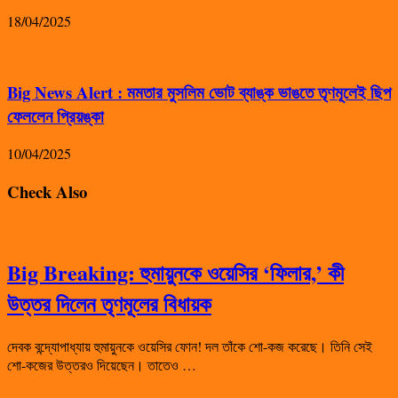
18/04/2025
Big News Alert : মমতার মুসলিম ভোট ব্যাঙ্ক ভাঙতে তৃণমূলেই ছিপ
ফেললেন প্রিয়ঙ্কা
10/04/2025
Check Also
Big Breaking: হুমায়ুনকে ওয়েসির ‘ফিলার,’ কী
উত্তর দিলেন তৃণমূলের বিধায়ক
দেবক বন্দ্যোপাধ্যায় হুমায়ুনকে ওয়েসির ফোন! দল তাঁকে শো-কজ করেছে। তিনি সেই
শো-কজের উত্তরও দিয়েছেন। তাতেও …