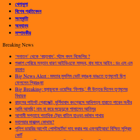
খেলাধুলা
বিশেষ প্রতিবেদন
সংস্কৃতি
অন্যান্য
সম্পাদকীয়
Breaking News
‘সনাতন’ থেকে ‘বহুতবাদ’, স্টান্স বদল বিজেপির ?
পঞ্চাশ পেরিয়ে সন্তান ধারণ আইভিএফে সম্ভব, বাধ সাধে আইন : ডঃ এস এম
রহমান
Big News Alert : মমতার মুসলিম ভোট ব্যাঙ্ক ভাঙতে তৃণমূলেই ছিপ
ফেললেন প্রিয়ঙ্কা
Big Breaking: হুমায়ুনকে ওয়েসির ‘ফিলার,’ কী উত্তর দিলেন তৃণমূলের
বিধায়ক
রাহুলের পাইলট প্রোজেক্ট, মুর্শিদাবাদ কংগ্রেসে আধিপত্য হারাতে পারেন অধীর
আমি আসছি! নাম না করে শুভেন্দুকে শাসালেন আনিসুর
আগামী সপ্তাহে শতাধিক ট্রেন বাতিল হাওড়া-বর্ধমান শাখায়
মহালয়ার মাহাত্ম্য কোথায়?
পুলিশ ডায়রির আগেই পোস্টমর্টেম! দাহ করার পর এফআইআর! বিস্মিত সুপ্রিম
কোর্ট