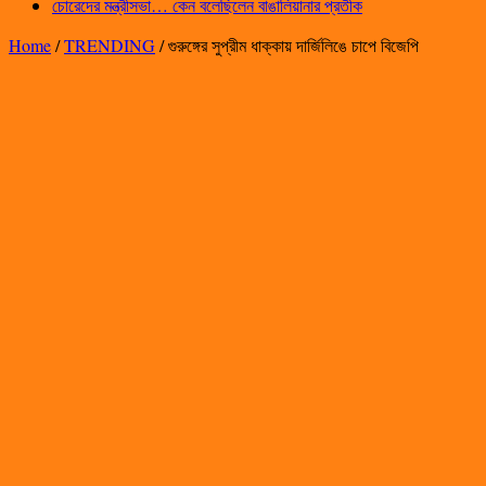
চোরেদের মন্ত্রীসভা… কেন বলেছিলেন বাঙালিয়ানার প্রতীক
Home
/
TRENDING
/
গুরুঙ্গের সুপ্রীম ধাক্কায় দার্জিলিঙে চাপে বিজেপি