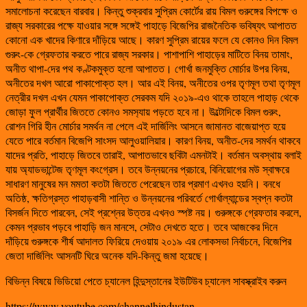
সমালোচনা করেছেন বারবার। কিন্তু শুক্রবার সুপ্রিম কোর্টের রায় বিমল গুরুঙ্গের বিপক্ষে ও
রাজ্য সরকারের পক্ষে যাওয়ার সঙ্গে সঙ্গেই পাহাড়ে বিজেপির রাজনৈতিক ভবিষ্যৎ আপাতত
কোনো এক খাদের কিণারে দাঁড়িয়ে আছে। কারণ সুপ্রিম রায়ের ফলে যে কোনও দিন বিমল
গুরুং-কে গ্রেফতার করতে পারে রাজ্য সরকার। পাশাপাশি পাহাড়ের মাটিতে বিনয় তামাং,
অনীত থাপা-দের পথ কণ্টকমুক্ত হলো আপাতত। গোর্খা জনমুক্তি মোর্চার উপর বিনয়,
অনীতের দখল আরো পাকাপোক্ত হল। আর এই বিনয়, অনীতের ওপর তৃণমূল তথা তৃণমূল
নেত্রীর দখল এখন যেমন পাকাপোক্ত সেরকম যদি ২০১৯-এও থাকে তাহলে পাহাড় থেকে
জোড়া ফুল প্রার্থীর জিততে কোনও সমস‍্যায় পড়তে হবে না। উল্টোদিকে বিমল গুরুং,
রোশন গিরি হীন মোর্চার সমর্থন না পেলে এই দার্জিলিং আসনে জামানত বাজেয়াপ্ত হয়ে
যেতে পারে বর্তমান বিজেপি সাংসদ আলুওয়ালিয়ার। কারণ বিনয়, অনীত-দের সমর্থন থাকবে
যাদের প্রতি, পাহাড়ে জিতবে তারাই, আপাতভাবে ছবিটা এমনটাই। বর্তমান অবস্থায় বলাই
যায় অ‍্যাডভান্টেজ তৃণমূল কংগ্রেস। তবে উন্নয়নের প্রচারে, বিনিয়োগের মউ স্বাক্ষরে
সাধারণ মানুষের মন মমতা কতটা জিততে পেরেছেন তার প্রমাণ এখনও হয়নি। বনধে
অতিষ্ঠ, ক্ষতিগ্রস্ত পাহাড়বাসী শান্তি ও উন্নয়নের পরিবর্তে গোর্খাল্যান্ডের স্বপ্ন কতটা
বিসর্জন দিতে পারবেন, সেই প্রশ্নের উত্তর এখনও স্পষ্ট নয়। গুরুঙ্গকে গ্রেফতার করলে,
কেমন প্রভাব পড়বে পাহাড়ি জন মানসে, সেটাও দেখতে হতে। তবে আজকের দিনে
দাঁড়িয়ে গুরুঙ্গকে শীর্ষ আদালত ফিরিয়ে দেওয়ায় ২০১৯ এর লোকসভা নির্বাচনে, বিজেপির
জেতা দার্জিলিং আসনটি ঘিরে অনেক যদি-কিন্তু জমা হয়েছে।
বিভিন্ন বিষয়ে ভিডিয়ো পেতে চ্যানেল হিন্দুস্তানের ইউটিউব চ্যানেল সাবস্ক্রাইব করুন
https://www.youtube.com/channelhindustan