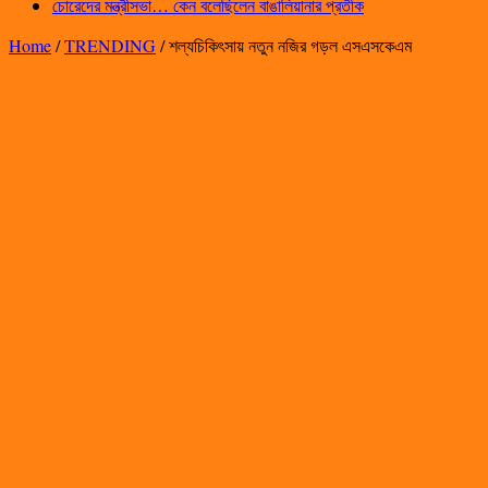
চোরেদের মন্ত্রীসভা… কেন বলেছিলেন বাঙালিয়ানার প্রতীক
Home
/
TRENDING
/
শল্যচিকিৎসায় নতুন নজির গড়ল এসএসকেএম