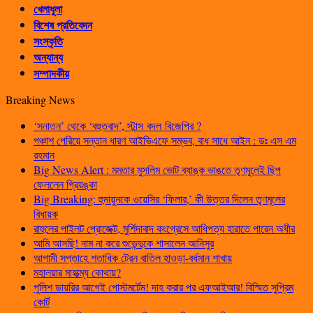
খেলাধুলা
বিশেষ প্রতিবেদন
সংস্কৃতি
অন্যান্য
সম্পাদকীয়
Breaking News
‘সনাতন’ থেকে ‘বহুতবাদ’, স্টান্স বদল বিজেপির ?
পঞ্চাশ পেরিয়ে সন্তান ধারণ আইভিএফে সম্ভব, বাধ সাধে আইন : ডঃ এস এম
রহমান
Big News Alert : মমতার মুসলিম ভোট ব্যাঙ্ক ভাঙতে তৃণমূলেই ছিপ
ফেললেন প্রিয়ঙ্কা
Big Breaking: হুমায়ুনকে ওয়েসির ‘ফিলার,’ কী উত্তর দিলেন তৃণমূলের
বিধায়ক
রাহুলের পাইলট প্রোজেক্ট, মুর্শিদাবাদ কংগ্রেসে আধিপত্য হারাতে পারেন অধীর
আমি আসছি! নাম না করে শুভেন্দুকে শাসালেন আনিসুর
আগামী সপ্তাহে শতাধিক ট্রেন বাতিল হাওড়া-বর্ধমান শাখায়
মহালয়ার মাহাত্ম্য কোথায়?
পুলিশ ডায়রির আগেই পোস্টমর্টেম! দাহ করার পর এফআইআর! বিস্মিত সুপ্রিম
কোর্ট