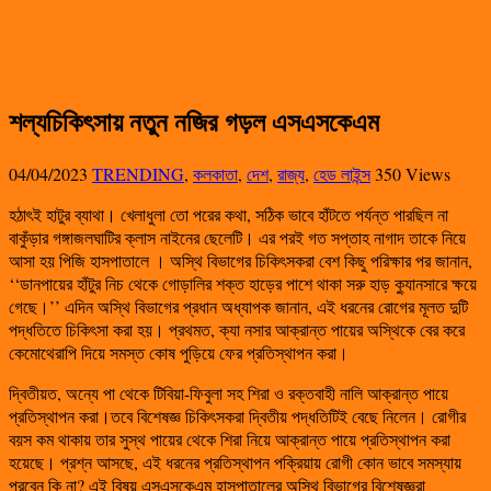
শল্যচিকিৎসায় নতুন নজির গড়ল এসএসকেএম
04/04/2023
TRENDING
,
কলকাতা
,
দেশ
,
রাজ্য
,
হেড লাইন্স
350 Views
হঠাৎই হাটুর ব্যাথা। খেলাধুলা তো পরের কথা, সঠিক ভাবে হাঁটতে পর্যন্ত পারছিল না
বাকুঁড়ার গঙ্গাজলঘাটির ক্লাস নাইনের ছেলেটি। এর পরই গত সপ্তাহ নাগাদ তাকে নিয়ে
আসা হয় পিজি হাসপাতালে । অস্থি বিভাগের চিকিৎসকরা বেশ কিছু পরিক্ষার পর জানান,
‘‘ডানপায়ের হাঁটুর নিচ থেকে গোড়ালির শক্ত হাড়ের পাশে থাকা সরু হাড় ক্যাুনসারে ক্ষয়ে
গেছে।’’ এদিন অস্থি বিভাগের প্রধান অধ্যাপক জানান, এই ধরনের রোগের মূলত দুটি
পদ্ধতিতে চিকিৎসা করা হয়। প্রথমত, ক্যা নসার আক্রান্ত পায়ের অস্থিকে বের করে
কেমোথেরাপি দিয়ে সমস্ত কোষ পুড়িয়ে ফের প্রতিস্থাপন করা।
দ্বিতীয়ত, অন্যে পা থেকে টিবিয়া-ফিবুলা সহ শিরা ও রক্তবাহী নালি আক্রান্ত পায়ে
প্রতিস্থাপন করা।তবে বিশেষজ্ঞ চিকিৎসকরা দ্বিতীয় পদ্ধতিটিই বেছে নিলেন। রোগীর
বয়স কম থাকায় তার সুস্থ পায়ের থেকে শিরা নিয়ে আক্রান্ত পায়ে প্রতিস্থাপন করা
হয়েছে। প্রশ্ন আসছে, এই ধরনের প্রতিস্থাপন পক্রিয়ায় রোগী কোন ভাবে সমস্যায়
পরবেন কি না? এই বিষয় এসএসকেএম হাসপাতালের অস্থি বিভাগের বিশেষজ্ঞরা