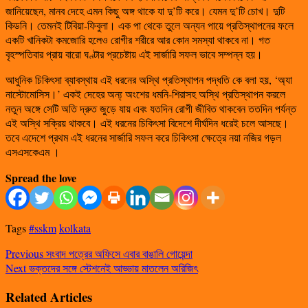
জানিয়েছেন, মানব দেহে এমন কিছু অঙ্গ থাকে যা দু’টি করে। যেমন দু’টি চোখ। দুটি
কিডনি। তেমনই টিবিয়া-ফিবুলা। এক পা থেকে তুলে অন্যন পায়ে প্রতিস্থাপনের ফলে
একটি খানিকটা কমজোরি হলেও রোগীর শরীরে আর কোন সমস্যা থাকবে না। গত
বৃহস্পতিবার প্রায় বারো ঘণ্টার প্রচেষ্টায় এই সার্জারি সফল ভাবে সম্পন্ন হয়।
আধুনিক চিকিৎসা ব্যাবস্থায় এই ধরনের অস্থি প্রতিস্থাপন পদ্ধতি কে বলা হয়, ‘অ্যা
নাস্টোমোসিস।’ একই দেহের অন্য্ অংশের ধমনি-শিরাসহ অস্থি প্রতিস্থাপন করলে
নতুন অঙ্গে সেটি অতি দ্রুত জুড়ে যায় এবং যতদিন রোগী জীবিত থাকবেন ততদিন পর্যন্ত
এই অস্থি সক্রিয় থাকবে। এই ধরনের চিকিৎসা বিদেশে দীর্ঘদিন ধরেই চলে আসছে।
তবে এদেশে প্রথম এই ধরনের সার্জারি সফল করে চিকিৎসা ক্ষেত্রে নয়া নজির গড়ল
এসএসকেএম ।
Spread the love
Tags
#sskm
kolkata
Previous
সংবাদ পত্রের অফিসে এবার বাঙালি গোয়েন্দা
Next
ভক্তদের সঙ্গে স্টেশনেই আড্ডায় মাতলেন অরিজিৎ
Related Articles