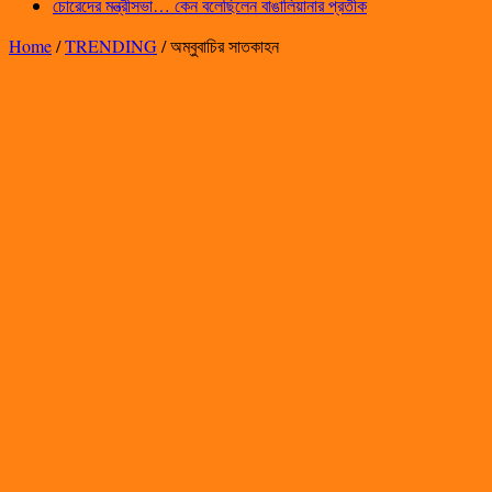
চোরেদের মন্ত্রীসভা… কেন বলেছিলেন বাঙালিয়ানার প্রতীক
Home
/
TRENDING
/
অম্বুবাচির সাতকাহন