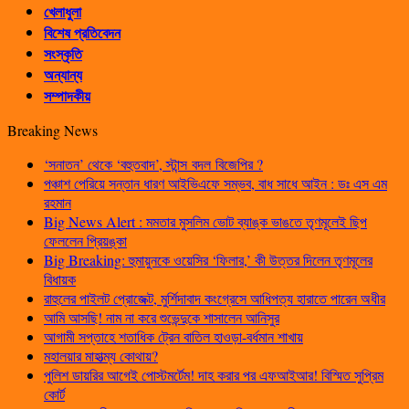
খেলাধুলা
বিশেষ প্রতিবেদন
সংস্কৃতি
অন্যান্য
সম্পাদকীয়
Breaking News
‘সনাতন’ থেকে ‘বহুতবাদ’, স্টান্স বদল বিজেপির ?
পঞ্চাশ পেরিয়ে সন্তান ধারণ আইভিএফে সম্ভব, বাধ সাধে আইন : ডঃ এস এম
রহমান
Big News Alert : মমতার মুসলিম ভোট ব্যাঙ্ক ভাঙতে তৃণমূলেই ছিপ
ফেললেন প্রিয়ঙ্কা
Big Breaking: হুমায়ুনকে ওয়েসির ‘ফিলার,’ কী উত্তর দিলেন তৃণমূলের
বিধায়ক
রাহুলের পাইলট প্রোজেক্ট, মুর্শিদাবাদ কংগ্রেসে আধিপত্য হারাতে পারেন অধীর
আমি আসছি! নাম না করে শুভেন্দুকে শাসালেন আনিসুর
আগামী সপ্তাহে শতাধিক ট্রেন বাতিল হাওড়া-বর্ধমান শাখায়
মহালয়ার মাহাত্ম্য কোথায়?
পুলিশ ডায়রির আগেই পোস্টমর্টেম! দাহ করার পর এফআইআর! বিস্মিত সুপ্রিম
কোর্ট