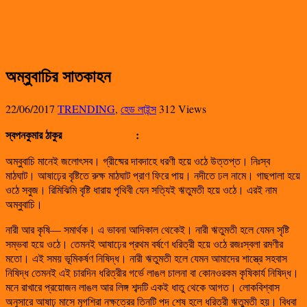
অম্বুবাচির সাতকাহন
22/06/2017
TRENDING
,
হেড লাইন্স
312 Views
স্বপনকুমার ঠাকুর
:
অম্বুবাচি মানেই জলোৎসব। গ্রীষ্মের দাবদাহে ধরণী হয়ে ওঠে উত্তপ্ত। নিঃস্ব
মাঠঘাট। আষাঢ়ের বৃষ্টিতে রুক্ষ মাঠঘাট প্রাণ ফিরে পায়। নদীতে ঢল নামে। গাছপালা হয়ে
ওঠে সবুজ। রিমিঝিমি বৃষ্টি ধারায় পৃথিবী যেন সত্যিই ঋতুমতী হয়ে ওঠে। এরই নাম
অম্বুবাচি।
নারী আর কৃষি— সমার্থক। এ ভাবনা আদিকাল থেকেই। নারী ঋতুমতী হলে যেমন সৃষ্টি
সম্ভবা হয়ে ওঠে। তেমনই আষাঢ়ের প্রথম বর্ষণে ধরিত্রী হয়ে ওঠে রজঃস্বলা রমণীর
মতো। এই সময় ভূমিকর্ষণ নিষিদ্ধ। নারী ঋতুমতী হলে যেমন আমাদের শাস্ত্রে সহবাস
নিষিদ্ধ তেমনই এই চারদিন ধরিত্রীর গর্ভে লাঙল চালনা বা কোনওরকম কৃষিকার্য নিষিদ্ধ।
মনে রাখারে প্রয়োজন লাঙল আর লিঙ্গ শব্দটি একই ধাতু থেকে আগত। লোকবিশ্বাস
অনুসারে আষাঢ় মাসে মৃগশিরা নক্ষত্রের তিনটি পদ শেষ হলে ধরিত্রী ঋতুমতী হয়। বিধবা