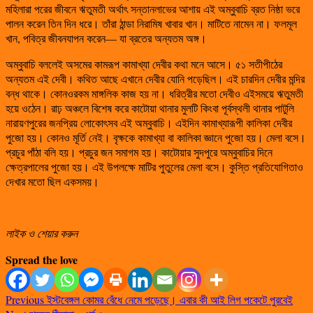
মহিলারা পরের জীবনে ঋতুমতী অর্থাৎ সন্তানলাভের আশায় এই অম্বুবাচি ব্রত নিষ্ঠা ভরে
পালন করেন তিন দিন ধরে। তাঁরা ঠান্ডা নিরামিষ খাবার খান। মাটিতে নামেন না। ফলমূল
খান, পবিত্র জীবনযাপন করেন— যা ব্রতের অন্যতম অঙ্গ।
অম্বুবাচি বললেই অসমের কামরূপ কামাখ্যা দেবীর কথা মনে আসে। ৫১ সতীপীঠের
অন্যতম এই দেবী। কথিত আছে এখানে দেবীর যোনি পড়েছিল। এই চারদিন দেবীর মন্দির
বন্ধ থাকে। কোনওরকম মাঙ্গলিক কাজ হয় না। ধরিত্রীর মতো দেবীও এইসময়ে ঋতুমতী
হয়ে ওঠেন। রাঢ় অঞ্চলে বিশেষ করে কাটোয়া থানার মুলটি কিংবা পূর্বস্থলী থানার পাটুলি
নারায়ণপুরের জনপ্রিয় লোকোৎসব এই অম্বুবাচি। এইদিন কামাখ্যারূপী কালিকা দেবীর
পুজো হয়। কোনও মূর্তি নেই। বৃক্ষকে কামাখ্যা বা কালিকা জ্ঞানে পুজো হয়। মেলা বসে।
প্রচুর পাঁঠা বলি হয়। প্রচুর জন সমাগম হয়। কাটোয়ার সুদপুরে অম্বুবাচির দিনে
ক্ষেত্রপালের পুজো হয়। এই উপলক্ষে মাটির পুতুলের মেলা বসে। কুস্তি প্রতিযোগিতাও
দেখার মতো ছিল একসময়।
লাইক ও শেয়ার করুন
Spread the love
Previous
ইস্টবেঙ্গল কোমর বেঁধে নেমে পড়েছে। এবার কী আই লিগ পকেটে পুরবেই