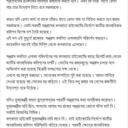
প্রত্যেকের চিকিৎসার ব্যবস্থা রাজ্যকে করতে হবে। এমন কি তাঁরা যাতে রেশন
পায় তার উদ্যোগ নিতে হবে সরকারকে।
কারও যদি রেশন কার্ড না থাকে তাঁরাও যাতে রেশন পায় তা নিশ্চিত করতে হবে রাজ্য
সরকারকে। ভোট-পরবর্তী সন্ত্রাসের কলকাতা হাইকোর্টের নির্দেশে জাতীয় মানবাধিকার
কমিশন বিশেষ দল তৈরি করেছে।
এই দল এই মুহূর্তে রাজ্যের সন্ত্রাস কবলিত এলাকাগুলি পরিদর্শন করছেন।
কয়েকদিন আগেই তাঁরা দিল্লি থেকে কলকাতায় এসেছেন।
সন্ত্রাস কবলিত এলাকা পরিদর্শনের পর কলকাতা হাইকোর্টের কাছে রিপোর্ট জমা দেবেন
জাতীয় মানবাধিকার কমিশনের দলটি। ভোটের পর রাজ্যজুড়ে সন্ত্রাস চলছে বলে
অভিযোগ করা হয়েছে বিরোধী দলগুলোর পক্ষ থেকে।
এখনো বহু মানুষ ঘরছাড়া। অনেকের সম্পত্তি লুট করা হয়েছে। আগুন লাগিয়ে
দেওয়া হয়েছে বহু লোকের ঘর বাড়িতে। এই নিয়ে শুধু রাজ্য নয় দেশের রাজনীতি
উত্তপ্ত হয়ে উঠেছে।
যদিও মুখ্যমন্ত্রী মমতা বন্দ্যোপাধ্যায় পরবর্তী সন্ত্রাসের কথা অস্বীকার করেছেন।
মুখ্যমন্ত্রীর দাবি ছিল, ক্ষমতায় আসার পর রাজ্যে সন্ত্রাসের কোনো ঘটনা ঘটে নি।
সবটাই বিজেপির গিমিক।
কলকাতা হাইকোর্ট মুখ্যমন্ত্রীর দাবি মানে নি। তাই হাইকোর্টের নির্দেশে জাতীয়
মানবাধিকার কমিশন পরিস্থিতি খতিয়ে দেখছে। পরবর্তী ক্ষেত্রে মানবাধিকার