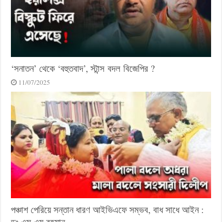
‘সনাতন’ থেকে ‘বহুতবাদ’, স্টান্স বদল বিজেপির ?
11/07/2025
পঞ্চাশ পেরিয়ে সন্তান ধারণ আইভিএফে সম্ভব, বাধ সাধে আইন :
ডঃ এস এম রহমান