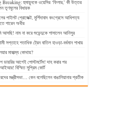
 Breaking: হুমায়ুনকে ওয়েসির ‘ফিলার,’ কী উত্তর
েন তৃণমূলের বিধায়ক
ুলের পাইলট প্রোজেক্ট, মুর্শিদাবাদ কংগ্রেসে আধিপত্য
াতে পারেন অধীর
 আসছি! নাম না করে শুভেন্দুকে শাসালেন আনিসুর
মী সপ্তাহে শতাধিক ট্রেন বাতিল হাওড়া-বর্ধমান শাখায়
লয়ার মাহাত্ম্য কোথায়?
িশ ডায়রির আগেই পোস্টমর্টেম! দাহ করার পর
ইআর! বিস্মিত সুপ্রিম কোর্ট
েদের মন্ত্রীসভা… কেন বলেছিলেন বাঙালিয়ানার প্রতীক