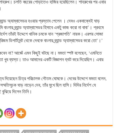
 শাহরুখ। চলতি বছরের গোড়াতেও হাজির হয়েছিলেন। শাহরুখের পর এবার
।
্র্যান্ড অ্যাম্বাসেডর হওয়ার প্রস্তাব পেলেন । দেবও একবাক্যেই ঘাড়
 বাংলার ব্র্যান্ড অ্যাম্বাসেডর হিসাবে একটু কাজ করো না বাবা’। প্রথমে
র্দেশ তাঁরই উদ্দেশে খানিক চমকে যান ‘প্রজাপতি’ নায়ক। এরপর সোজা
রিজম ডিপার্টমেন্ট থেকে দেবকে বাংলার ব্র্যান্ড অ্যাম্বাসেডর করো তো’।’
 থাকবেন না? আজ্ঞেঁ এমন কিছুই ঘটছে না। মমতা স্পষ্ট বলেছেন, ‘এমনিতে
খ তো খুব ব্যস্ত। তাও আমাদের একটি বিজ্ঞাপন শ্যুট করে দিয়েছিল। এবার
ু দায়িত্ব দিয়েছেন চিত্র পরিচালক গৌতম ঘোষকে। দেবের উদ্দেশে মমতা বলেন,
তিসূচক ঘাড় নাড়েন দেব, তাঁর মুখে ছিল হাসি। দিদির নির্দেশ যে
ই বুঝিয়ে দিলেন তিনি।
BANERJEE
#SHAHRUKHKHAN
#WESTBANGAL