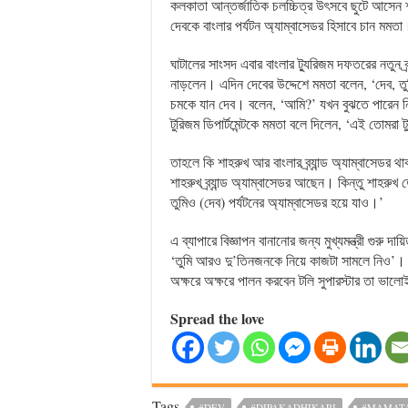
কলকাতা আন্তর্জাতিক চলচ্চিত্র উৎসবে ছুটে আসেন
দেবকে বাংলার পর্যটন অ্যাম্বাসেডর হিসাবে চান মমতা
ঘাটালের সাংসদ এবার বাংলার ট্যুরিজম দফতরের নতুন ব
নাড়লেন। এদিন দেবের উদ্দেশে মমতা বলেন, ‘দেব, তুমি
চমকে যান দেব। বলেন, ‘আমি?’ যখন বুঝতে পারেন নি
টুরিজম ডিপার্টমেন্টকে মমতা বলে দিলেন, ‘এই তোমরা টু
তাহলে কি শাহরুখ আর বাংলার ব্র্যান্ড অ্যাম্বাসেডর
শাহরুখ ব্র্যান্ড অ্যাম্বাসেডর আছেন। কিন্তু শাহরু
তুমিও (দেব) পর্যটনের অ্যাম্বাসেডর হয়ে যাও।’
এ ব্যাপারে বিজ্ঞাপন বানানোর জন্য মুখ্যমন্ত্রী গুর
‘তুমি আরও দু’তিনজনকে নিয়ে কাজটা সামলে নিও’। সম্ম
অক্ষরে অক্ষরে পালন করবেন টলি সুপারস্টার তা ভালো
Spread the love
Tags
#DEV
#DIPAKADHIKARI
#MAMATA