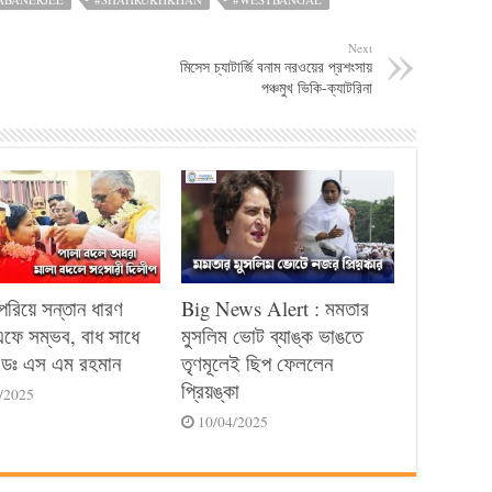
Next
মিসেস চ্যাটার্জি বনাম নরওয়ের প্রশংসায়
পঞ্চমুখ ভিকি-ক্যাটরিনা
পেরিয়ে সন্তান ধারণ
Big News Alert : মমতার
ে সম্ভব, বাধ সাধে
মুসলিম ভোট ব্যাঙ্ক ভাঙতে
ডঃ এস এম রহমান
তৃণমূলেই ছিপ ফেললেন
প্রিয়ঙ্কা
/2025
10/04/2025