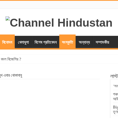
বিনোদন
খেলাধুলা
বিশেষ প্রতিবেদন
সংস্কৃতি
অন্যান্য
সম্পাদকীয়
্স বদল বিজেপির ?
ুখ এবার খোকাবাবু
লাস
‘সন
পঞ্
আই
Big
তৃণ