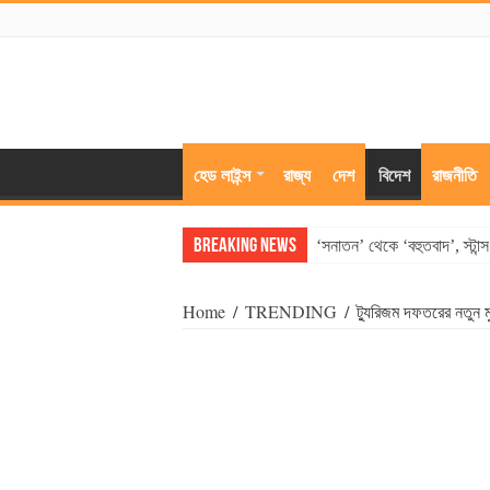
হেড লাইন্স
রাজ্য
দেশ
বিদেশ
রাজনীতি
Breaking News
‘সনাতন’ থেকে ‘বহুতবাদ’, স্টান
Home
/
TRENDING
/
ট্যুরিজম দফতরের নতুন ম