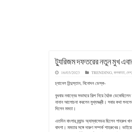
ট্যুরিজম দফতরের নতুন মুখ এবা
16/03/2023
TRENDING
,
কলকাতা
,
দেশ
চ্যানেল হিন্দুস্তান, বিনোদন ডেস্ক-
বুধবার নবান্নের সভাঘরে শিল্প নিয়ে বৈঠক ডেকেছিলেন মুখ্
নানান আলোচনা করলেন মুখ্যমন্ত্রী। সবার কথা শু
দিলেন মমতা।
এতদিন বাংলার ব্র্যান্ড অ্যাম্বাসেডর ছিলেন শাহরুখ খ
বাদশা। মমতার সঙ্গে দারুণ সম্পর্ক শাহরুখের। ভাইয়ে