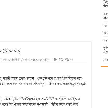
Big
দিল
রাহ
হার
আমি
আগা
মহা
পুল
র খোকাবাবু
এফআ
চোর
,
বিনোদন
,
রাজনীতি
,
রাজ্য
,
সংস্কৃতি
,
হেড লাইন্স
703 Views
যমন্ত্রী মমতা বন্দ্যোপাধ্যায়। দেড় ঘন্টা ধরে বাংলার শিল্পপতিদের সঙ্গে
নলেনও। তবে চমক এল একদম শেষলগ্নে। এদিন দেবের কাছে নতুন প্রস্তাব
ান। বাংলার টুরিজম ডিপার্টমেন্টের হয়ে একটি ভিডিয়ো শ্যুটও করেছিলেন
র মতো কিং খানকে ভালোবাসেন মুখ্যমন্ত্রী। দিদির ডাকে প্রতি বছর