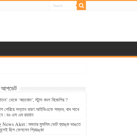
্ট আপডেট
াতন’ থেকে ‘বহুতবাদ’, স্টান্স বদল বিজেপির ?
চাশ পেরিয়ে সন্তান ধারণ আইভিএফে সম্ভব, বাধ সাধে
ন : ডঃ এস এম রহমান
 News Alert : মমতার মুসলিম ভোট ব্যাঙ্ক ভাঙতে
মূলেই ছিপ ফেললেন প্রিয়ঙ্কা