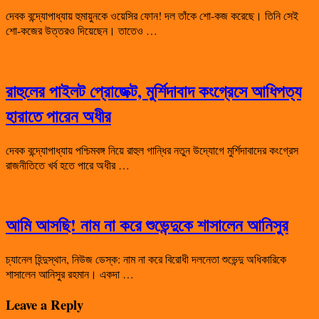
দেবক বন্দ্যোপাধ্যায় হুমায়ুনকে ওয়েসির ফোন! দল তাঁকে শো-কজ করেছে। তিনি সেই
শো-কজের উত্তরও দিয়েছেন। তাতেও …
রাহুলের পাইলট প্রোজেক্ট, মুর্শিদাবাদ কংগ্রেসে আধিপত্য
হারাতে পারেন অধীর
দেবক বন্দ্যোপাধ্যায় পশ্চিমবঙ্গ নিয়ে রাহুল গান্ধির নতুন উদ্যোগে মুর্শিদাবাদের কংগ্রেস
রাজনীতিতে খর্ব হতে পারে অধীর …
আমি আসছি! নাম না করে শুভেন্দুকে শাসালেন আনিসুর
চ্যানেল হিন্দুস্থান, নিউজ ডেস্ক: নাম না করে বিরোধী দলনেতা শুভেন্দু অধিকারিকে
শাসালেন আনিসুর রহমান। একদা …
Leave a Reply