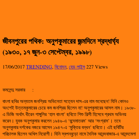
জীবনপুরের পথিক: অনুপকুমারের জন্মদিনে শ্রদ্ধার্ঘ্য
(১৯৩০, ১৭ জুন-৩ সেপ্টেম্বর, ১৯৯৮)
17/06/2017
TRENDING
,
বিনোদন
,
হেড লাইন্স
227 Views
কমলেন্দু সরকার
:
বাংলা ছবির অন্যতম জনপ্রিয় অভিনেতা সত্যেন দাস-এর নাম শুনেছেন! যিনি কোনও
অংশেই উত্তমকুমারের চেয়ে কম জনপ্রিয় ছিলেন না! অনুপকুমারের আসল নাম। ১৯৩৮-
এ ডিজি অর্থাৎ ধীরেন গাঙ্গুলির ‘হাল বাংলা’ ছবিতে শিশু শিল্পী হিসেবে প্রথম অভিনয়
করেন। যুবক অনুপকুমার করলেন ১৯৪৬-এ ‘বন্দেমাতরম’ আর ‘সংগ্রাম’। তবে
অনুপকুমার দর্শকের নজরে আসেন ১৯৪৭-এ ‘মুক্তির বন্ধন’ ছবিতে। এই ছবিটির
পরিচালক ছিলেন অখিল নিয়োগী। যিনি স্বপনবুড়ো নামে দৈনিক আনন্দবাজার-এ আনন্দমেলা