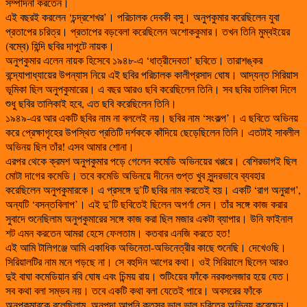
সম্পাদনা করতেন।
এই বছরই করলেন ‘চন্দ্রশেখর’। পরিচালক দেবকী বসু। অনুপকুমার করেছিলেন যুবা
প্রতাপের চরিত্র। প্রতাপের বড়বেলা করেছিলেন অশোককুমার। তখন তিনি মুম্বইয়ের
(বম্বে) হিন্দি ছবির দাপুটে নায়ক।
অনুপকুমার এলেন নায়ক হিসেবে ১৯৪৮-এ ‘ধাত্রীদেবতা’ ছবিতে। তারাশঙ্কর
বন্দ্যোপাধ্যায়ের উপন্যাস নিয়ে এই ছবির পরিচালক কালীপ্রসাদ ঘোষ। আদ্যন্ত সিরিয়াস
ভূমিকা ছিল অনুপকুমারের। এ বছর আরও ছবি করেছিলেন তিনি। সব ছবির তালিকা দিলে
শুধু ছবির তালিকাই হবে, এত ছবি করেছিলেন তিনি।
১৯৪৯-এর আর একটি ছবির নাম না বললেই নয়। ছবির নাম ‘সংকল্প’। এ ছবিতে অভিনয়
করে প্রেক্ষাগৃহের উপস্থিত প্রতিটি দর্শককে কাঁদিয়ে ছেড়েছিলেন তিনি। এতটাই সাবলীল
অভিনয় ছিল তাঁর! এসব আমার শোনা।
এরপর থেকে ক্রমশ অনুপকুমার পড়ে গেলেন কমেডি অভিনয়ের খপ্পরে। বেশিরভাগই ছিল
মোটা দাগের কমেডি। তবে কমেডি অভিনয়ে দীনেন গুপ্ত খুব সুন্দরভাবে ব্যবহার
করেছিলেন অনুপকুমারকে। এ প্রসঙ্গে দু’টি ছবির নাম করতেই হয়। একটি ‘রাগ অনুরাগ’,
অন্যটি ‘বসন্তবিলাপ’। এই দু’টি ছবিতেই ছিলেন অপর্ণা সেন। তাঁর সঙ্গে কাজ করার
সুবাদে শুনেছিলাম অনুপকুমারের সঙ্গে কাজ করা ছিল মজার একটা ব্যাপার। উনি ফাইনাল
শট এমন করতেন আমরা হেসে ফেলতাম। কতবার এনজি করতে হত!
এই আমি টালিগঞ্জে আমি একাধিক অভিনেতা-অভিনেত্রীর কাছে শুনেছি। দেখেওছি।
সিরিয়ালটির নাম মনে পড়ছে না। সে বহুদিন আগের কথা। ওই সিরিয়ালে ছিলেন আরও
দুই বাঘা কমেডিয়ান রবি ঘোষ এবং চিন্ময় রায়। শুটিংয়ের ফাঁকে নরকগুলজার হয়ে যেত।
সব কথা বলা সম্ভব নয়। তবে একটি কথা বলা যেতেই পারে। অবসরের ফাঁকে
অনুপকুমারকে বলেছিলাম, অনুপদা আপনি কতসব ভাল ভাল চরিত্রে অভিনয় করেছেন।