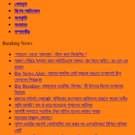
খেলাধুলা
বিশেষ প্রতিবেদন
সংস্কৃতি
অন্যান্য
সম্পাদকীয়
Breaking News
‘সনাতন’ থেকে ‘বহুতবাদ’, স্টান্স বদল বিজেপির ?
পঞ্চাশ পেরিয়ে সন্তান ধারণ আইভিএফে সম্ভব, বাধ সাধে আইন : ডঃ এস এম
রহমান
Big News Alert : মমতার মুসলিম ভোট ব্যাঙ্ক ভাঙতে তৃণমূলেই ছিপ
ফেললেন প্রিয়ঙ্কা
Big Breaking: হুমায়ুনকে ওয়েসির ‘ফিলার,’ কী উত্তর দিলেন তৃণমূলের
বিধায়ক
রাহুলের পাইলট প্রোজেক্ট, মুর্শিদাবাদ কংগ্রেসে আধিপত্য হারাতে পারেন অধীর
আমি আসছি! নাম না করে শুভেন্দুকে শাসালেন আনিসুর
আগামী সপ্তাহে শতাধিক ট্রেন বাতিল হাওড়া-বর্ধমান শাখায়
মহালয়ার মাহাত্ম্য কোথায়?
পুলিশ ডায়রির আগেই পোস্টমর্টেম! দাহ করার পর এফআইআর! বিস্মিত সুপ্রিম
কোর্ট