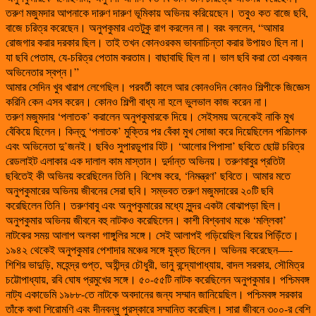
তরুণ মজুমদার আপনাকে দারুণ দারুণ ভূমিকায় অভিনয় করিয়েছেন। তবুও কত বাজে ছবি,
বাজে চরিত্র করেছেন। অনুপকুমার এতটুকু রাগ করলেন না। বরং বললেন, “আমার
রোজগার করার দরকার ছিল। তাই তখন কোনওরকম ভাবনাচিন্তা করার উপায়ও ছিল না।
যা ছবি পেতাম, যে-চরিত্র পেতাম করতাম। বাছাবাছি ছিল না। ভাল ছবি করা তো একজন
অভিনেতার স্বপ্ন।”
আমার সেদিন খুব খারাপ লেগেছিল। পরবর্তী কালে আর কোনওদিন কোনও শিল্পীকে জিজ্ঞেস
করিনি কেন এসব করেন। কোনও শিল্পী বাধ্য না হলে ভুলভাল কাজ করেন না।
তরুণ মজুমদার ‘পলাতক’ করালেন অনুপকুমারকে দিয়ে। সেইসময় অনেকেই নাকি মুখ
বেঁকিয়ে ছিলেন। কিন্তু ‘পলাতক’ মুক্তির পর বেঁকা মুখ সোজা করে দিয়েছিলেন পরিচালক
এবং অভিনেতা দু’জনই। ছবিও সুপারডুপার হিট। ‘আলোর পিপাসা’ ছবিতে ছোট্ট চরিত্র
রেডলাইট এলাকার এক দালাল কাম মাস্তান। দুর্দান্ত অভিনয়। তরুণবাবুর প্রতিটা
ছবিতেই কী অভিনয় করেছিলেন তিনি। বিশেষ করে, ‘নিমন্ত্রণ’ ছবিতে। আমার মতে
অনুপকুমারের অভিনয় জীবনের সেরা ছবি। সম্ভবত তরুণ মজুমদারের ২০টি ছবি
করেছিলেন তিনি। তরুণবাবু এবং অনুপকুমারের মধ্যে সুন্দর একটা বোঝাপড়া ছিল।
অনুপকুমার অভিনয় জীবনে বহু নাটকও করেছিলেন। কাশী বিশ্বনাথ মঞ্চে ‘মল্লিকা’
নাটকের সময় আলাপ অলকা গাঙ্গুলির সঙ্গে। সেই আলাপই গড়িয়েছিল বিয়ের পিড়িঁতে।
১৯৪২ থেকেই অনুপকুমার পেশাদার মঞ্চের সঙ্গে যুক্ত ছিলেন। অভিনয় করেছেন—-
শিশির ভাদুড়ি, মহেন্দ্র গুপ্ত, অহীন্দ্র চৌধুরী, ভানু বন্দ্যোপাধ্যায়, বাদল সরকার, সৌমিত্র
চট্টোপাধ্যায়, রবি ঘোষ প্রমুখের সঙ্গে। ৫০-৫৫টি নাটক করেছিলেন অনুপকুমার। পশ্চিমবঙ্গ
নাট্য একাডেমি ১৯৮৮-তে নাটকে অবদানের জন্য সম্মান জানিয়েছিল। পশ্চিমবঙ্গ সরকার
তাঁকে কথা শিরোমণি এবং দীনবন্ধু পুরস্কারে সম্মানিত করেছিল। সারা জীবনে ৩০০-র বেশি