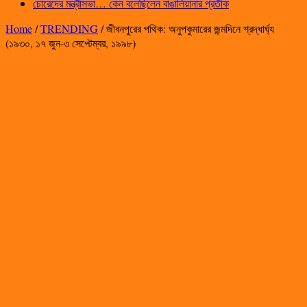
চোরেদের মন্ত্রীসভা… কেন বলেছিলেন বাঙালিয়ানার প্রতীক
Home
/
TRENDING
/
জীবনপুরের পথিক: অনুপকুমারের জন্মদিনে শ্রদ্ধার্ঘ্য
(১৯৩০, ১৭ জুন-৩ সেপ্টেম্বর, ১৯৯৮)