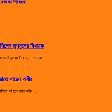
েললেন প্রিয়ঙ্কা
িলেন তৃণমূলের বিধায়ক
 শো-কজের উত্তরও দিয়েছেন। তাতেও …
হারাতে পারেন অধীর
রাজনীতিতে খর্ব হতে পারে অধীর …