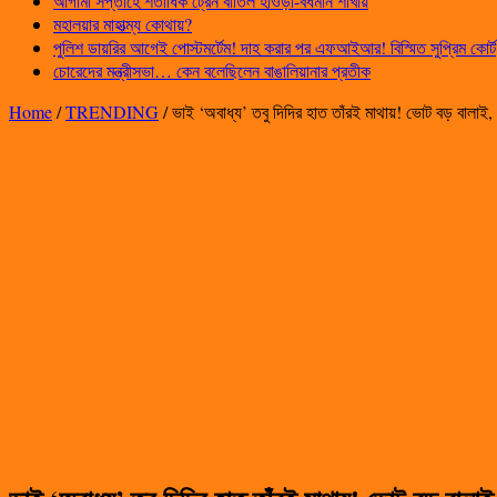
আগামী সপ্তাহে শতাধিক ট্রেন বাতিল হাওড়া-বর্ধমান শাখায়
মহালয়ার মাহাত্ম্য কোথায়?
পুলিশ ডায়রির আগেই পোস্টমর্টেম! দাহ করার পর এফআইআর! বিস্মিত সুপ্রিম কোর্ট
চোরেদের মন্ত্রীসভা… কেন বলেছিলেন বাঙালিয়ানার প্রতীক
Home
/
TRENDING
/
ভাই ‘অবাধ্য’ তবু দিদির হাত তাঁরই মাথায়! ভোট বড় বালাই,