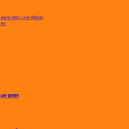
ধন করলেন মমতা (দেখুন ভিডিয়ো)
 বাত
স এম রহমান