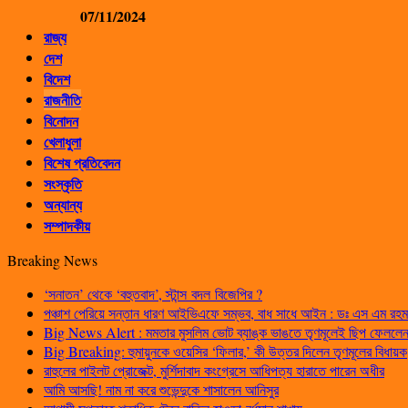
07/11/2024
রাজ্য
দেশ
বিদেশ
রাজনীতি
বিনোদন
খেলাধুলা
বিশেষ প্রতিবেদন
সংস্কৃতি
অন্যান্য
সম্পাদকীয়
Breaking News
‘সনাতন’ থেকে ‘বহুতবাদ’, স্টান্স বদল বিজেপির ?
পঞ্চাশ পেরিয়ে সন্তান ধারণ আইভিএফে সম্ভব, বাধ সাধে আইন : ডঃ এস এম রহম
Big News Alert : মমতার মুসলিম ভোট ব্যাঙ্ক ভাঙতে তৃণমূলেই ছিপ ফেললেন প
Big Breaking: হুমায়ুনকে ওয়েসির ‘ফিলার,’ কী উত্তর দিলেন তৃণমূলের বিধায়ক
রাহুলের পাইলট প্রোজেক্ট, মুর্শিদাবাদ কংগ্রেসে আধিপত্য হারাতে পারেন অধীর
আমি আসছি! নাম না করে শুভেন্দুকে শাসালেন আনিসুর