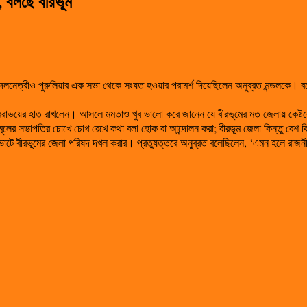
, বলছে বীরভূম
 দলনেত্রীও পুরুলিয়ার এক সভা থেকে সংযত হওয়ার পরামর্শ দিয়েছিলেন অনুব্রত মন্ডলকে।
বরাভয়ের হাত রাখলেন। আসলে মমতাও খুব ভালো করে জানেন যে বীরভূমের মত জেলায় কেষ্টকে ছ
লের সভাপতির চোখে চোখ রেখে কথা বলা হোক বা আন্দোলন করা; বীরভূম জেলা কিন্তু বেশ কিছ
়েত ভোটে বীরভূমের জেলা পরিষদ দখল করার। প্রত্যুত্তরে অনুব্রত বলেছিলেন, ‘এমন হলে রাজনী